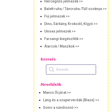
Hercegnős jelmezek >>
Balett ruha / Táncruha /Tüll szoknya >>
Fiú jelmezek >>
Dino, Sárkány, Krokodil, Kígyó >>
Unisex jelmezek >>
Farsangi kiegészítők >>
Álarcok / Maszkok >>
Keresés
Products
search
Mesehősök
Mancs Őrjárat >>
Láng és a szuperverdák (Blaze) >>
Sonic a sündisznó >>