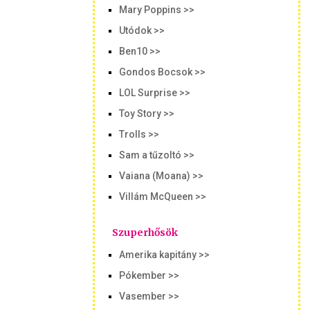
Mary Poppins >>
Utódok >>
Ben10 >>
Gondos Bocsok >>
LOL Surprise >>
Toy Story >>
Trolls >>
Sam a tűzoltó >>
Vaiana (Moana) >>
Villám McQueen >>
Szuperhősök
Amerika kapitány >>
Pókember >>
Vasember >>