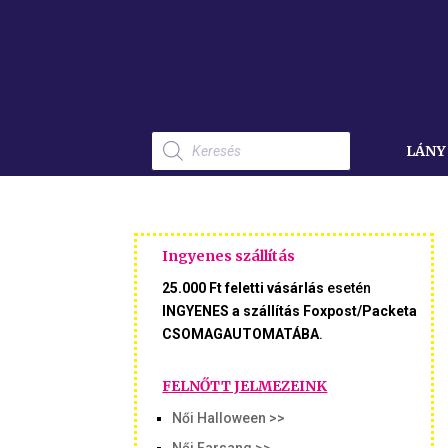
Products
search
LÁNY
Ingyenes szállítás
25.000 Ft feletti vásárlás
esetén
INGYENES a szállítás Foxpost/Packeta
CSOMAGAUTOMATÁBA
.
FELNŐTT JELMEZEINK
Női Halloween >>