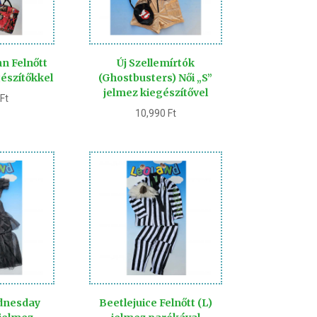
nn Felnőtt
Új Szellemírtók
gészítőkkel
(Ghostbusters) Női „S”
jelmez kiegészítővel
0
Ft
10,990
Ft
dnesday
Beetlejuice Felnőtt (L)