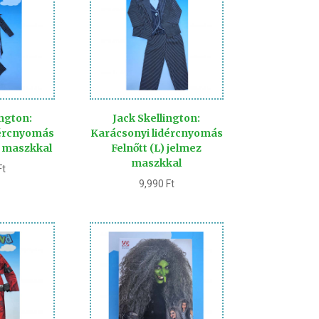
ington:
Jack Skellington:
dércnyomás
Karácsonyi lidércnyomás
z maszkkal
Felnőtt (L) jelmez
maszkkal
Ft
9,990
Ft