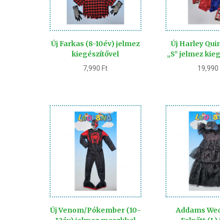
Új Farkas (8-10év) jelmez
Új Harley Qui
kiegészítővel
„S” jelmez kie
7,990
Ft
19,99
Új Venom/Pókember (10-
Addams We