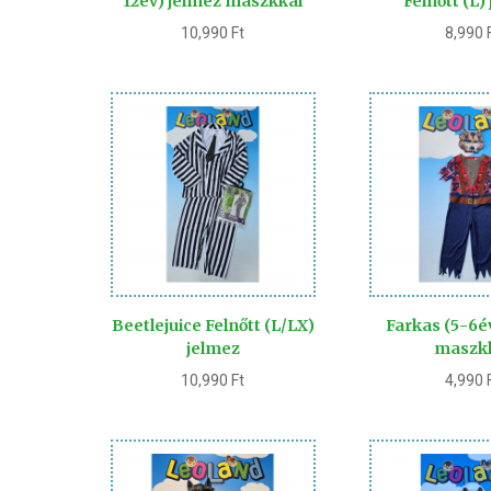
12év) jelmez maszkkal
Felnőtt (L)
10,990
Ft
8,990
Beetlejuice Felnőtt (L/LX)
Farkas (5-6é
jelmez
maszk
10,990
Ft
4,990