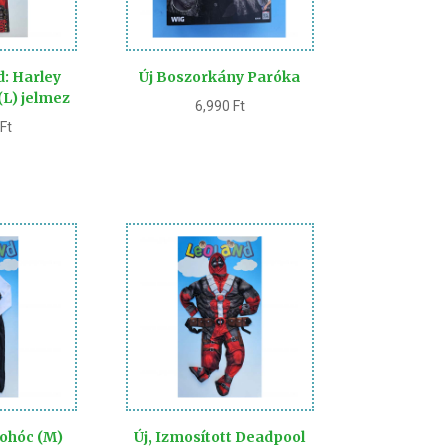
d: Harley
Új Boszorkány Paróka
(L) jelmez
6,990
Ft
0
Ft
Bohóc (M)
Új, Izmosított Deadpool