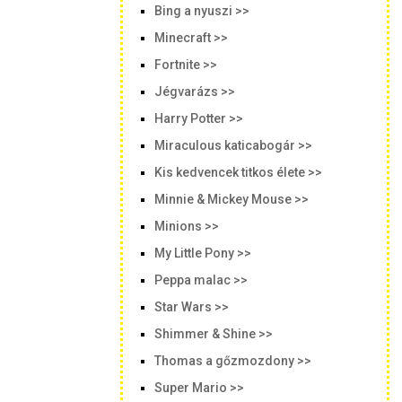
Bing a nyuszi >>
Minecraft >>
Fortnite >>
Jégvarázs >>
Harry Potter >>
Miraculous katicabogár >>
Kis kedvencek titkos élete >>
Minnie & Mickey Mouse >>
Minions >>
My Little Pony >>
Peppa malac >>
Star Wars >>
Shimmer & Shine >>
Thomas a gőzmozdony >>
Super Mario >>