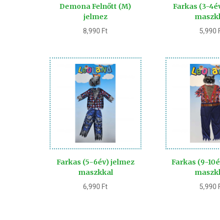
Demona Felnőtt (M)
Farkas (3-4é
jelmez
maszk
8,990
Ft
5,990
Farkas (5-6év) jelmez
Farkas (9-10é
maszkkal
maszk
6,990
Ft
5,990