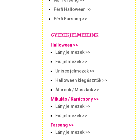
Női Farsang >>
Férfi Halloween >>
Férfi Farsang >>
GYEREKJELMEZEINK
Halloween >>
Lány jelmezek >>
Fiú jelmezek >>
Unisex jelmezek >>
Halloween kiegészítők >>
Álarcok / Maszkok >>
Mikulás / Karácsony >>
Lány jelmezek >>
Fiú jelmezek >>
Farsang >>
Lány jelmezek >>