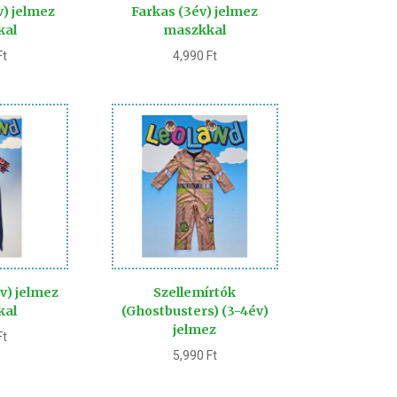
v) jelmez
Farkas (3év) jelmez
kal
maszkkal
Ft
4,990
Ft
v) jelmez
Szellemírtók
kal
(Ghostbusters) (3-4év)
jelmez
Ft
5,990
Ft