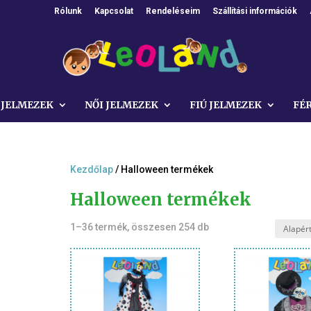
Rólunk
Kapcsolat
Rendeléseim
Szállítási információk
 JELMEZEK
NŐI JELMEZEK
FIÚ JELMEZEK
FÉ
Kezdőlap
/ Halloween termékek
Halloween termékek
1–36 termék, összesen 254 db