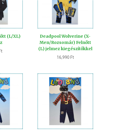
őtt (L/XL)
Deadpool Wolverine (X-
z
Men/Rozsomár) Felnőtt
(L) jelmez kiegészítőkkel
Ft
16,990
Ft