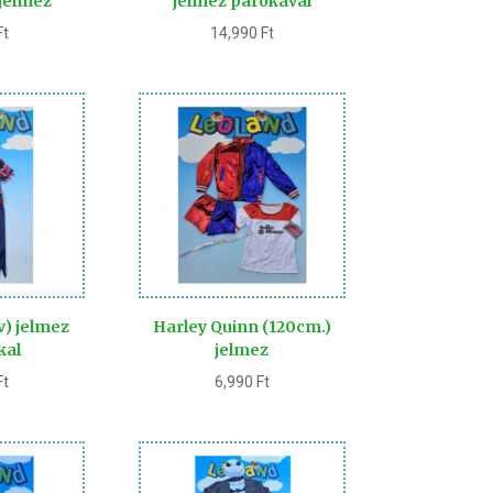
 jelmez
jelmez parókával
Ft
14,990
Ft
v) jelmez
Harley Quinn (120cm.)
kal
jelmez
Ft
6,990
Ft