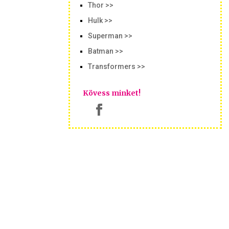
Thor >>
Hulk >>
Superman >>
Batman >>
Transformers >>
Kövess minket!