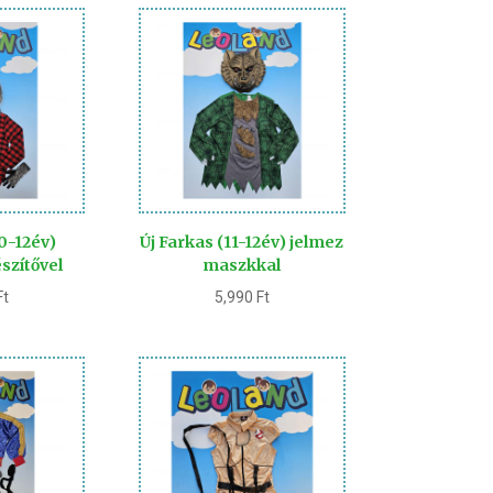
10-12év)
Új Farkas (11-12év) jelmez
szítővel
maszkkal
Ft
5,990
Ft