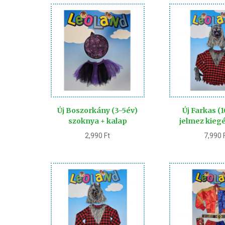
Új Boszorkány (3-5év)
Új Farkas (
szoknya + kalap
jelmez kiegé
2,990
Ft
7,990