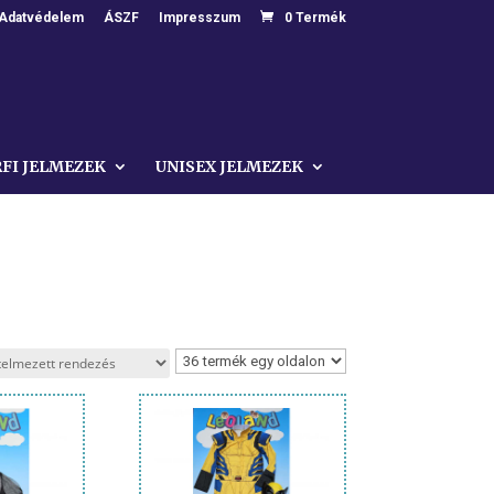
Adatvédelem
ÁSZF
Impresszum
0 Termék
RFI JELMEZEK
UNISEX JELMEZEK