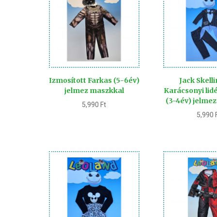
Izmosított Farkas (5-6év)
Jack Skell
jelmez maszkkal
Karácsonyi li
(3-4év) jelme
5,990
Ft
5,990