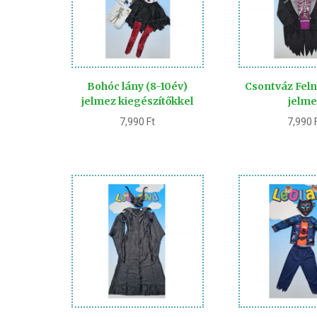
Bohóc lány (8-10év)
Csontváz Feln
jelmez kiegészítőkkel
jelme
7,990
Ft
7,990