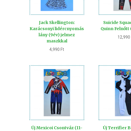
Jack Skellington:
Suicide Squa
Karácsonyi lidércnyomás
Quinn Felnőtt 
lány (9év) jelmez
12,99
maszkkal
4,990
Ft
Új Mexicoi Csontváz (11-
Új Terrifier 