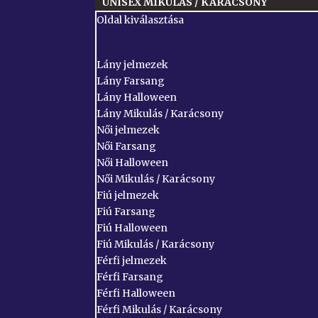
UNISEX MIKULÁS / KARÁCSONY
Oldal kiválasztása
Lány jelmezek
Lány Farsang
Lány Halloween
Lány Mikulás / Karácsony
Női jelmezek
Női Farsang
Női Halloween
Női Mikulás / Karácsony
Fiú jelmezek
Fiú Farsang
Fiú Halloween
Fiú Mikulás / Karácsony
Férfi jelmezek
Férfi Farsang
Férfi Halloween
Férfi Mikulás / Karácsony