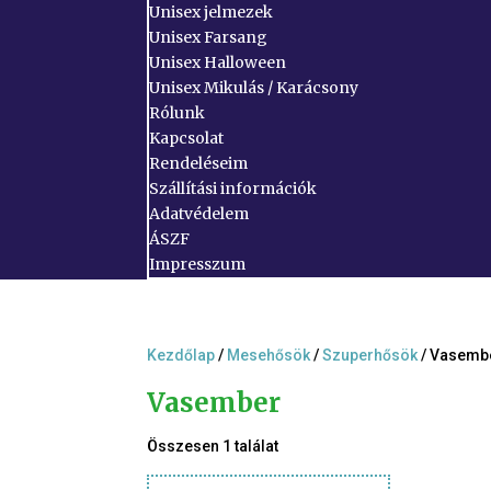
Unisex jelmezek
Unisex Farsang
Unisex Halloween
Unisex Mikulás / Karácsony
Rólunk
Kapcsolat
Rendeléseim
Szállítási információk
Adatvédelem
ÁSZF
Impresszum
Kezdőlap
/
Mesehősök
/
Szuperhősök
/ Vasemb
Vasember
Összesen 1 találat