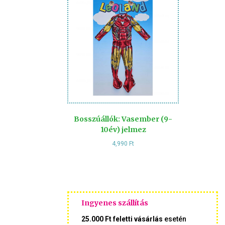
Bosszúállók: Vasember (9-
10év) jelmez
4,990
Ft
Ingyenes szállítás
25.000 Ft feletti vásárlás
esetén