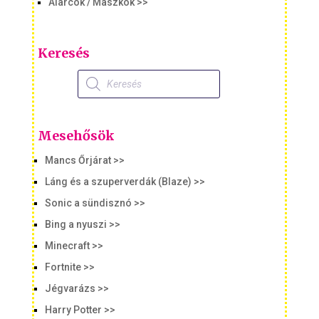
Álarcok / Maszkok >>
Keresés
Products
search
Mesehősök
Mancs Őrjárat >>
Láng és a szuperverdák (Blaze) >>
Sonic a sündisznó >>
Bing a nyuszi >>
Minecraft >>
Fortnite >>
Jégvarázs >>
Harry Potter >>