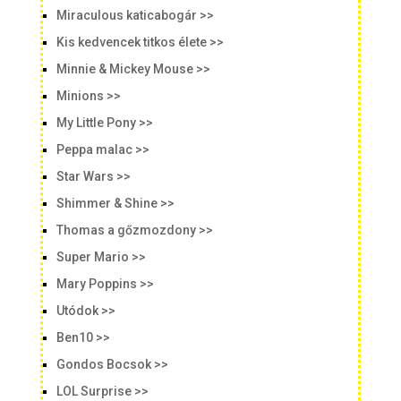
Miraculous katicabogár >>
Kis kedvencek titkos élete >>
Minnie & Mickey Mouse >>
Minions >>
My Little Pony >>
Peppa malac >>
Star Wars >>
Shimmer & Shine >>
Thomas a gőzmozdony >>
Super Mario >>
Mary Poppins >>
Utódok >>
Ben10 >>
Gondos Bocsok >>
LOL Surprise >>