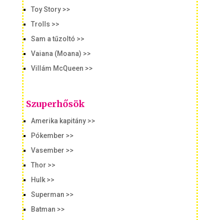
Toy Story >>
Trolls >>
Sam a tűzoltó >>
Vaiana (Moana) >>
Villám McQueen >>
Szuperhősök
Amerika kapitány >>
Pókember >>
Vasember >>
Thor >>
Hulk >>
Superman >>
Batman >>