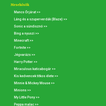
Mesehősök
Mancs Őrjárat >>
Láng és a szuperverdák (Blaze) >>
Sonic a sündisznó >>
Bing a nyuszi >>
Minecraft >>
Fortnite >>
Jégvarázs >>
Harry Potter >>
Miraculous katicabogár >>
Kis kedvencek titkos élete >>
Minnie & Mickey Mouse >>
Minions >>
My Little Pony >>
Peppa malac >>