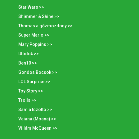
Star Wars >>
Shimmer & Shine >>
Thomas a gőzmozdony >>
Super Mario >>
Mary Poppins >>
Utódok >>
Ben10 >>
Gondos Bocsok >>
LOL Surprise >>
Toy Story >>
Trolls >>
Sam a tűzoltó >>
Vaiana (Moana) >>
Villám McQueen >>