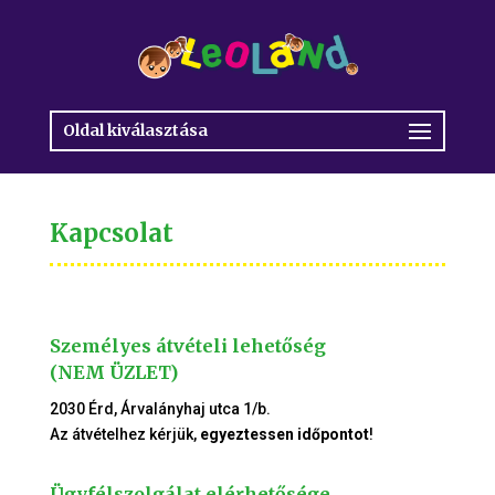
Oldal kiválasztása
Kapcsolat
Személyes átvételi lehetőség
(NEM ÜZLET)
2030 Érd, Árvalányhaj utca 1/b.
Az átvételhez kérjük,
egyeztessen időpontot
!
Ügyfélszolgálat elérhetősége