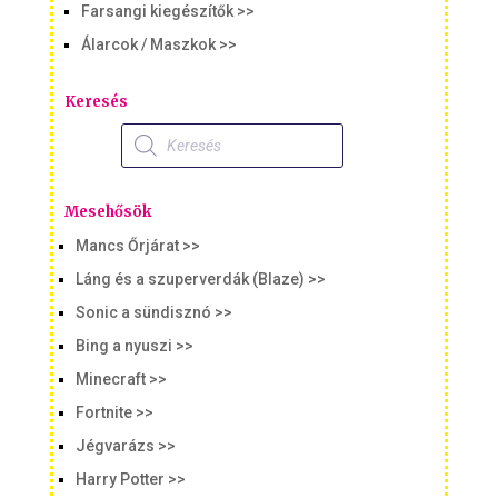
Farsangi kiegészítők >>
Álarcok / Maszkok >>
Keresés
Products
search
Mesehősök
Mancs Őrjárat >>
Láng és a szuperverdák (Blaze) >>
Sonic a sündisznó >>
Bing a nyuszi >>
Minecraft >>
Fortnite >>
Jégvarázs >>
Harry Potter >>