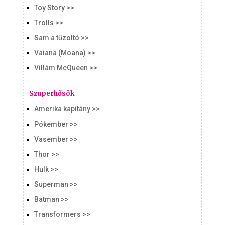
Toy Story >>
Trolls >>
Sam a tűzoltó >>
Vaiana (Moana) >>
Villám McQueen >>
Szuperhősök
Amerika kapitány >>
Pókember >>
Vasember >>
Thor >>
Hulk >>
Superman >>
Batman >>
Transformers >>