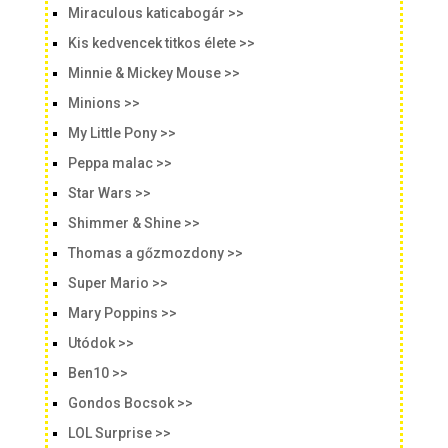
Miraculous katicabogár >>
Kis kedvencek titkos élete >>
Minnie & Mickey Mouse >>
Minions >>
My Little Pony >>
Peppa malac >>
Star Wars >>
Shimmer & Shine >>
Thomas a gőzmozdony >>
Super Mario >>
Mary Poppins >>
Utódok >>
Ben10 >>
Gondos Bocsok >>
LOL Surprise >>