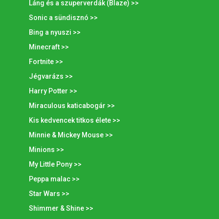
Láng és a szuperverdák (Blaze) >>
Sonic a sündisznó >>
Bing a nyuszi >>
Minecraft >>
Fortnite >>
Jégvarázs >>
Harry Potter >>
Miraculous katicabogár >>
Kis kedvencek titkos élete >>
Minnie & Mickey Mouse >>
Minions >>
My Little Pony >>
Peppa malac >>
Star Wars >>
Shimmer & Shine >>