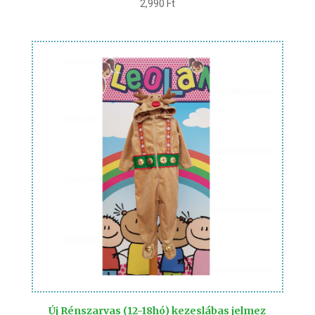
2,990
Ft
Új Rénszarvas (12-18hó) kezeslábas jelmez