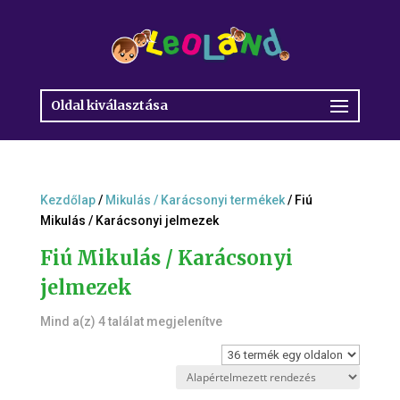
Oldal kiválasztása
Kezdőlap
/
Mikulás / Karácsonyi termékek
/ Fiú
Mikulás / Karácsonyi jelmezek
Fiú Mikulás / Karácsonyi
jelmezek
Mind a(z) 4 találat megjelenítve