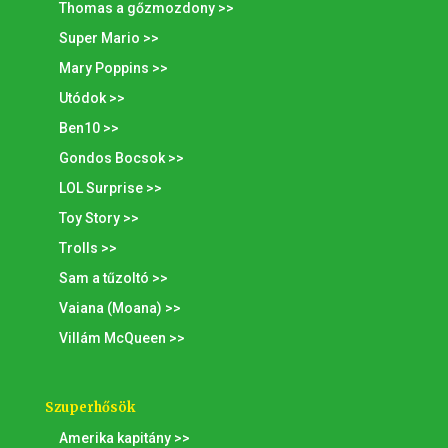
Thomas a gőzmozdony >>
Super Mario >>
Mary Poppins >>
Utódok >>
Ben10 >>
Gondos Bocsok >>
LOL Surprise >>
Toy Story >>
Trolls >>
Sam a tűzoltó >>
Vaiana (Moana) >>
Villám McQueen >>
Szuperhősök
Amerika kapitány >>