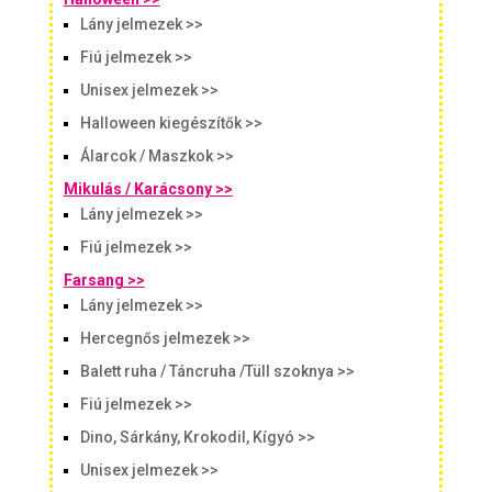
Lány jelmezek >>
Fiú jelmezek >>
Unisex jelmezek >>
Halloween kiegészítők >>
Álarcok / Maszkok >>
Mikulás / Karácsony >>
Lány jelmezek >>
Fiú jelmezek >>
Farsang >>
Lány jelmezek >>
Hercegnős jelmezek >>
Balett ruha / Táncruha /Tüll szoknya >>
Fiú jelmezek >>
Dino, Sárkány, Krokodil, Kígyó >>
Unisex jelmezek >>