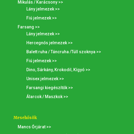
Mikulás / Karácsony >>
Lány jelmezek >>
Fiú jelmezek >>
Farsang >>
Lány jelmezek >>
Hercegnős jelmezek >>
Balett ruha / Táncruha /Tüll szoknya >>
Fiú jelmezek >>
Dino, Sárkány, Krokodil, Kígyó >>
Unisex jelmezek >>
Farsangi kiegészítők >>
Álarcok / Maszkok >>
Mesehősök
Mancs Őrjárat >>