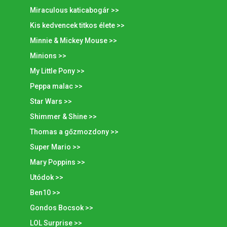
Miraculous katicabogár >>
Kis kedvencek titkos élete >>
Minnie & Mickey Mouse >>
Minions >>
My Little Pony >>
Peppa malac >>
Star Wars >>
Shimmer & Shine >>
Thomas a gőzmozdony >>
Super Mario >>
Mary Poppins >>
Utódok >>
Ben10 >>
Gondos Bocsok >>
LOL Surprise >>