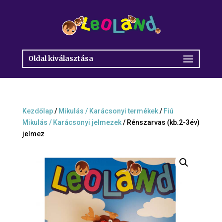
Oldal kiválasztása
Kezdőlap
/
Mikulás / Karácsonyi termékek
/
Fiú
Mikulás / Karácsonyi jelmezek
/ Rénszarvas (kb.2-3év)
jelmez