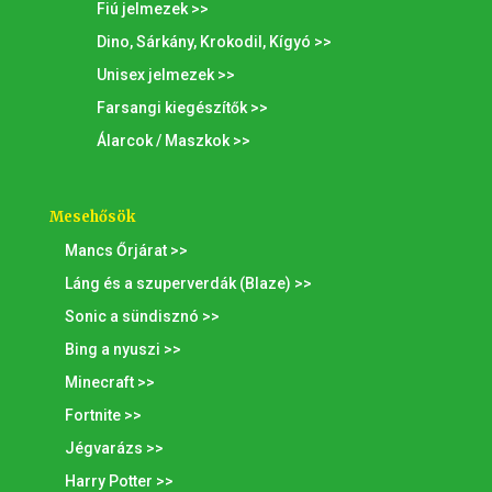
Fiú jelmezek >>
Dino, Sárkány, Krokodil, Kígyó >>
Unisex jelmezek >>
Farsangi kiegészítők >>
Álarcok / Maszkok >>
Mesehősök
Mancs Őrjárat >>
Láng és a szuperverdák (Blaze) >>
Sonic a sündisznó >>
Bing a nyuszi >>
Minecraft >>
Fortnite >>
Jégvarázs >>
Harry Potter >>