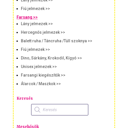
Fiú jelmezek >>
Farsang >>
Lány jelmezek >>
Hercegnős jelmezek >>
Balett ruha / Táncruha /Tüll szoknya >>
Fiú jelmezek >>
Dino, Sárkány, Krokodil, Kígyó >>
Unisex jelmezek >>
Farsangi kiegészítők >>
Álarcok / Maszkok >>
Keresés
Products
search
Mesehősök