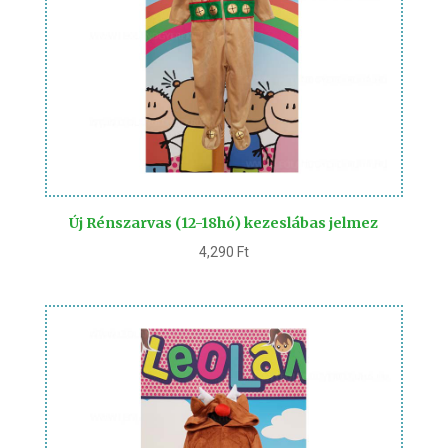
Új Rénszarvas (12-18hó) kezeslábas jelmez
4,290
Ft