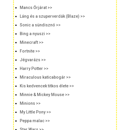
Mancs Őrjárat >>
Láng és a szuperverdák (Blaze) >>
Sonic a sündisznó >>
Bing a nyuszi >>
Minecraft >>
Fortnite >>
Jégvarázs >>
Harry Potter >>
Miraculous katicabogár >>
Kis kedvencek titkos élete >>
Minnie & Mickey Mouse >>
Minions >>
My Little Pony >>
Peppa malac >>
Star Wars >>