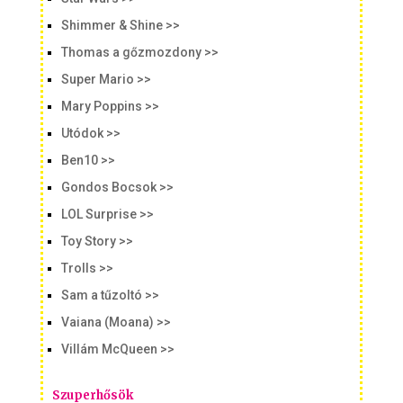
Shimmer & Shine >>
Thomas a gőzmozdony >>
Super Mario >>
Mary Poppins >>
Utódok >>
Ben10 >>
Gondos Bocsok >>
LOL Surprise >>
Toy Story >>
Trolls >>
Sam a tűzoltó >>
Vaiana (Moana) >>
Villám McQueen >>
Szuperhősök