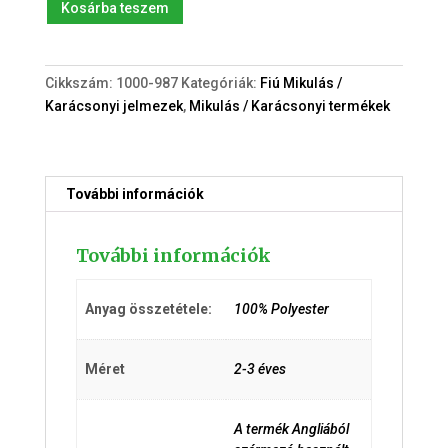
Rénszarvas
Kosárba teszem
(kb.2-
3év)
jelmez
Cikkszám:
1000-987
Kategóriák:
Fiú Mikulás /
mennyiség
Karácsonyi jelmezek
,
Mikulás / Karácsonyi termékek
További információk
További információk
Anyag összetétele:
100% Polyester
Méret
2-3 éves
A termék Angliából