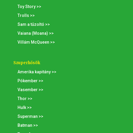
Toy Story >>
Trolls >>
Sam a tűzoltó >>
Vaiana (Moana) >>
Villám McQueen >>
Szuperhősök
Amerika kapitány >>
Pókember >>
Vasember >>
Thor >>
Hulk >>
Superman >>
Batman >>