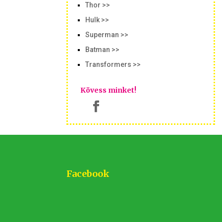
Thor >>
Hulk >>
Superman >>
Batman >>
Transformers >>
Kövess minket!
Facebook