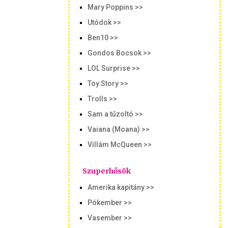
Mary Poppins >>
Utódok >>
Ben10 >>
Gondos Bocsok >>
LOL Surprise >>
Toy Story >>
Trolls >>
Sam a tűzoltó >>
Vaiana (Moana) >>
Villám McQueen >>
Szuperhősök
Amerika kapitány >>
Pókember >>
Vasember >>