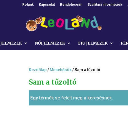
Rólunk
Kapcsolat
Rendeléseim
Szállítási információk
 JELMEZEK
NŐI JELMEZEK
FIÚ JELMEZEK
FÉ
Kezdőlap
/
Mesehősök
/ Sam a tűzoltó
Sam a tűzoltó
Egy termék se felelt meg a keresésnek.