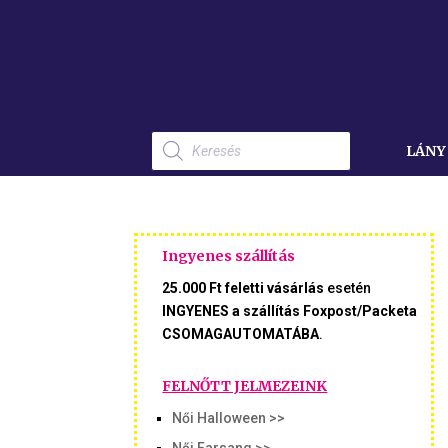
Products
search
LÁNY
Ingyenes szállítás
25.000 Ft feletti vásárlás
esetén
INGYENES a szállítás Foxpost/Packeta
CSOMAGAUTOMATÁBA
.
FELNŐTT JELMEZEINK
Női Halloween >>