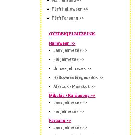
Női Farsang >>
Férfi Halloween >>
Férfi Farsang >>
GYEREKJELMEZEINK
Halloween >>
Lány jelmezek >>
Fiú jelmezek >>
Unisex jelmezek >>
Halloween kiegészítők >>
Álarcok / Maszkok >>
Mikulás / Karácsony >>
Lány jelmezek >>
Fiú jelmezek >>
Farsang >>
Lány jelmezek >>