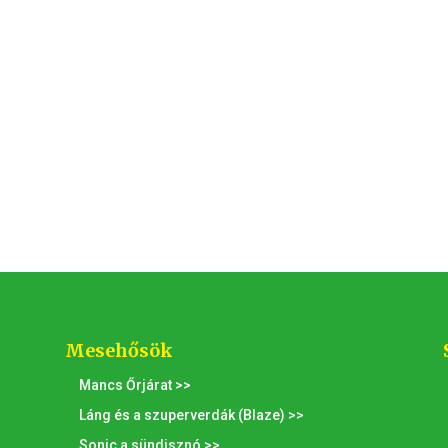
Mesehősök
Mancs Őrjárat >>
Láng és a szuperverdák (Blaze) >>
Sonic a sündisznó >>