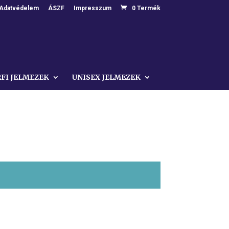
Adatvédelem
ÁSZF
Impresszum
0 Termék
RFI JELMEZEK
UNISEX JELMEZEK