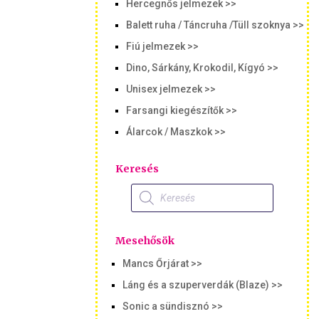
Hercegnős jelmezek >>
Balett ruha / Táncruha /Tüll szoknya >>
Fiú jelmezek >>
Dino, Sárkány, Krokodil, Kígyó >>
Unisex jelmezek >>
Farsangi kiegészítők >>
Álarcok / Maszkok >>
Keresés
Products
search
Mesehősök
Mancs Őrjárat >>
Láng és a szuperverdák (Blaze) >>
Sonic a sündisznó >>