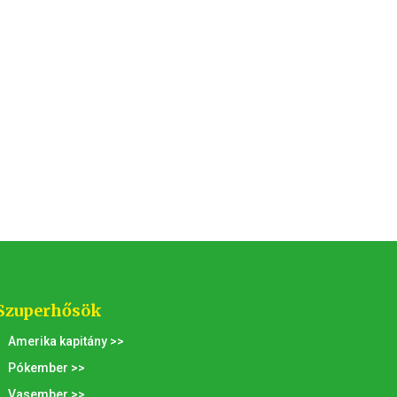
Szuperhősök
Amerika kapitány >>
Pókember >>
Vasember >>