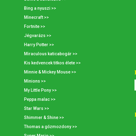
Bing a nyuszi >>
Minecraft >>
Fortnite >>
Jégvarázs >>
Harry Potter >>
Miraculous katicabogár >>
Kis kedvencek titkos élete >>
Minnie & Mickey Mouse >>
Minions >>
My Little Pony >>
Peppa malac >>
Star Wars >>
Shimmer & Shine >>
Thomas a gőzmozdony >>
Super Mario >>