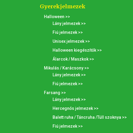
Gyerekjelmezek
Halloween >>
Lány jelmezek >>
Fiú jelmezek >>
Unisex jelmezek >>
Halloween kiegészítők >>
Álarcok / Maszkok >>
Mikulás / Karácsony >>
Lány jelmezek >>
Fiú jelmezek >>
Farsang >>
Lány jelmezek >>
Hercegnős jelmezek >>
Balett ruha / Táncruha /Tüll szoknya >>
Fiú jelmezek >>