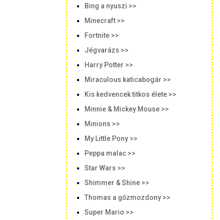
Bing a nyuszi >>
Minecraft >>
Fortnite >>
Jégvarázs >>
Harry Potter >>
Miraculous katicabogár >>
Kis kedvencek titkos élete >>
Minnie & Mickey Mouse >>
Minions >>
My Little Pony >>
Peppa malac >>
Star Wars >>
Shimmer & Shine >>
Thomas a gőzmozdony >>
Super Mario >>