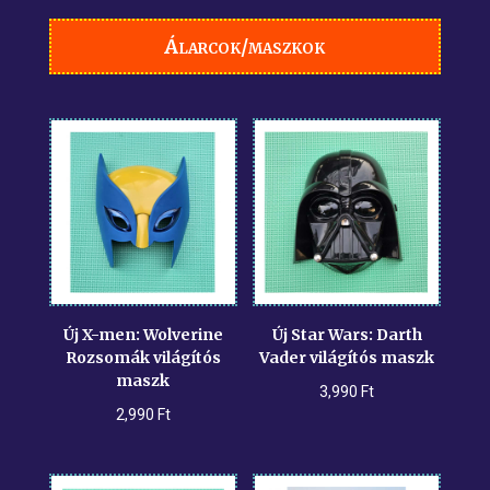
Álarcok/maszkok
Új X-men: Wolverine
Új Star Wars: Darth
Rozsomák világítós
Vader világítós maszk
maszk
3,990
Ft
2,990
Ft