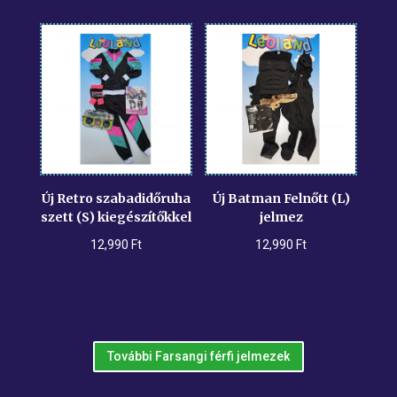
Új Retro szabadidőruha
Új Batman Felnőtt (L)
szett (S) kiegészítőkkel
jelmez
12,990
Ft
12,990
Ft
További Farsangi férfi jelmezek