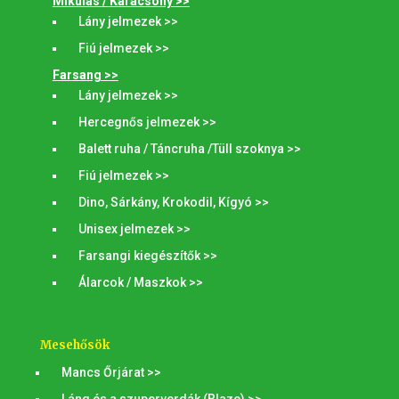
Mikulás / Karácsony >>
Lány jelmezek >>
Fiú jelmezek >>
Farsang >>
Lány jelmezek >>
Hercegnős jelmezek >>
Balett ruha / Táncruha /Tüll szoknya >>
Fiú jelmezek >>
Dino, Sárkány, Krokodil, Kígyó >>
Unisex jelmezek >>
Farsangi kiegészítők >>
Álarcok / Maszkok >>
Mesehősök
Mancs Őrjárat >>
Láng és a szuperverdák (Blaze) >>