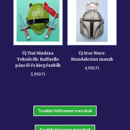
Új Tini Nindzsa
Új Star Wars:
Teknőcök: Raffaello
Mandalorian maszk
páncél és kiegészítők
4,990
Ft
5,990
Ft
További Halloween maszkok
További Farsangi maszkok