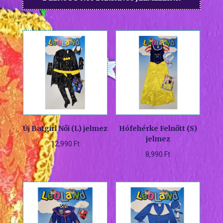
Új Batgirl Női (L) jelmez
Hófehérke Felnőtt (S)
jelmez
12,990
Ft
8,990
Ft