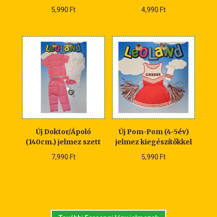
5,990
Ft
4,990
Ft
Új Doktor/Ápoló
Új Pom-Pom (4-5év)
(140cm.) jelmez szett
jelmez kiegészítőkkel
7,990
Ft
5,990
Ft