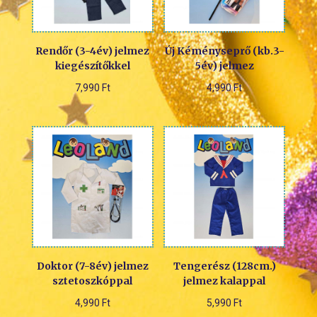
Rendőr (3-4év) jelmez
Új Kéményseprő (kb.3-
kiegészítőkkel
5év) jelmez
7,990
Ft
4,990
Ft
Doktor (7-8év) jelmez
Tengerész (128cm.)
sztetoszkóppal
jelmez kalappal
4,990
Ft
5,990
Ft