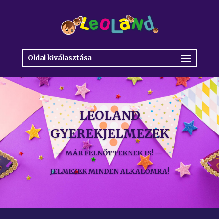
Oldal kiválasztása
LEOLAND
GYEREKJELMEZEK
— MÁR FELNŐTTEKNEK IS! —
JELMEZEK MINDEN ALKALOMRA!