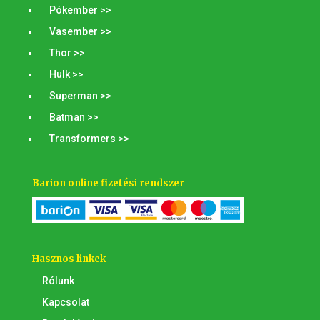
Pókember >>
Vasember >>
Thor >>
Hulk >>
Superman >>
Batman >>
Transformers >>
Barion online fizetési rendszer
Hasznos linkek
Rólunk
Kapcsolat