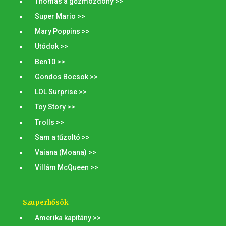
Thomas a gőzmozdony >>
Super Mario >>
Mary Poppins >>
Utódok >>
Ben10 >>
Gondos Bocsok >>
LOL Surprise >>
Toy Story >>
Trolls >>
Sam a tűzoltó >>
Vaiana (Moana) >>
Villám McQueen >>
Szuperhősök
Amerika kapitány >>