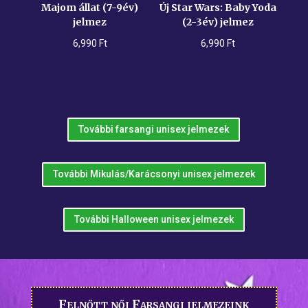
Majom állat (7-9év)
Új Star Wars: Baby Yoda
jelmez
(2-3év) jelmez
6,990
Ft
6,990
Ft
További farsangi unisex jelmezek
További Mikulás/Karácsonyi unisex jelmezek
További Halloween unisex jelmezek
Felnőtt női Farsangi jelmezeink