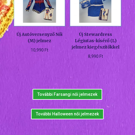
Új Autóversenyző Női
Új Stewardress
(M) jelmez
Légiutas-kísérő (L)
jelmez kiegészítőkkel
10,990
Ft
8,990
Ft
További Farsangi női jelmezek
További Halloween női jelmezek