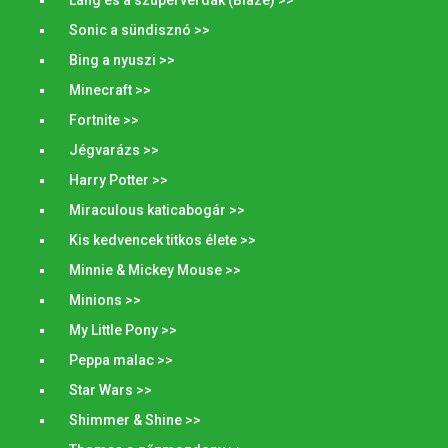
Sonic a sündisznó >>
Bing a nyuszi >>
Minecraft >>
Fortnite >>
Jégvarázs >>
Harry Potter >>
Miraculous katicabogár >>
Kis kedvencek titkos élete >>
Minnie & Mickey Mouse >>
Minions >>
My Little Pony >>
Peppa malac >>
Star Wars >>
Shimmer & Shine >>