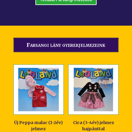
Farsangi lány gyerekjelmezeink
Új Peppa malac (1-2év)
Cica (3-4év) jelmez
jelmez
hajpánttal