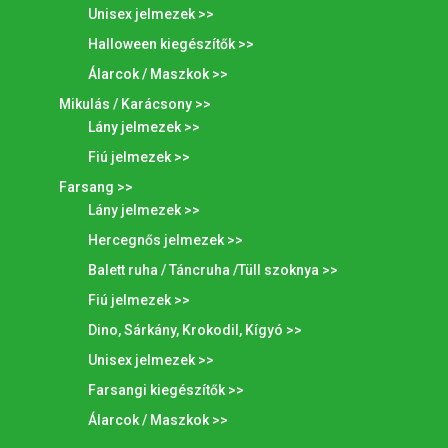
Unisex jelmezek >>
Halloween kiegészítők >>
Álarcok / Maszkok >>
Mikulás / Karácsony >>
Lány jelmezek >>
Fiú jelmezek >>
Farsang >>
Lány jelmezek >>
Hercegnős jelmezek >>
Balett ruha / Táncruha /Tüll szoknya >>
Fiú jelmezek >>
Dino, Sárkány, Krokodil, Kígyó >>
Unisex jelmezek >>
Farsangi kiegészítők >>
Álarcok / Maszkok >>