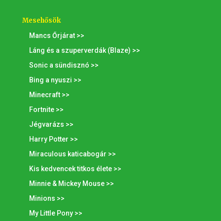
Mesehősök
Mancs Őrjárat >>
Láng és a szuperverdák (Blaze) >>
Sonic a sündisznó >>
Bing a nyuszi >>
Minecraft >>
Fortnite >>
Jégvarázs >>
Harry Potter >>
Miraculous katicabogár >>
Kis kedvencek titkos élete >>
Minnie & Mickey Mouse >>
Minions >>
My Little Pony >>