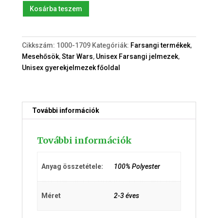
Új
Kosárba teszem
Star
Wars:
Baby
Cikkszám:
1000-1709
Kategóriák:
Farsangi termékek
,
Yoda
Mesehősök
,
Star Wars
,
Unisex Farsangi jelmezek
,
(2-
Unisex gyerekjelmezek főoldal
3év)
jelmez
mennyiség
További információk
További információk
Anyag összetétele:
100% Polyester
Méret
2-3 éves