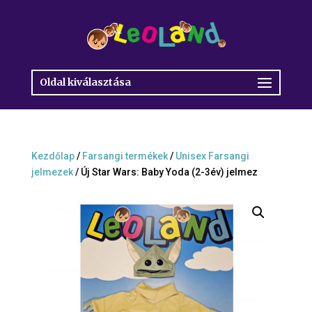
Oldal kiválasztása
Kezdőlap
/
Farsangi termékek
/
Unisex Farsangi
jelmezek
/ Új Star Wars: Baby Yoda (2-3év) jelmez