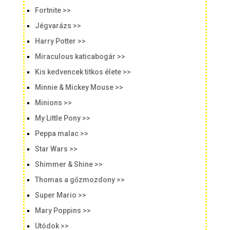
Fortnite >>
Jégvarázs >>
Harry Potter >>
Miraculous katicabogár >>
Kis kedvencek titkos élete >>
Minnie & Mickey Mouse >>
Minions >>
My Little Pony >>
Peppa malac >>
Star Wars >>
Shimmer & Shine >>
Thomas a gőzmozdony >>
Super Mario >>
Mary Poppins >>
Utódok >>