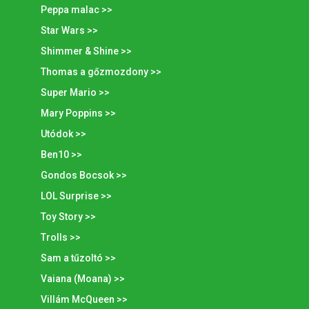
Peppa malac >>
Star Wars >>
Shimmer & Shine >>
Thomas a gőzmozdony >>
Super Mario >>
Mary Poppins >>
Utódok >>
Ben10 >>
Gondos Bocsok >>
LOL Surprise >>
Toy Story >>
Trolls >>
Sam a tűzoltó >>
Vaiana (Moana) >>
Villám McQueen >>