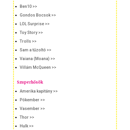
Ben10 >>
Gondos Bocsok >>
LOL Surprise >>
Toy Story >>
Trolls >>
Sam a tűzoltó >>
Vaiana (Moana) >>
Villám McQueen >>
Szuperhősök
Amerika kapitány >>
Pókember >>
Vasember >>
Thor >>
Hulk >>