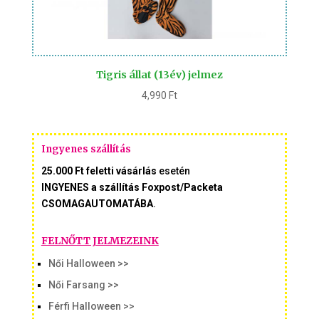
Tigris állat (13év) jelmez
4,990
Ft
Ingyenes szállítás
25.000 Ft feletti vásárlás
esetén
INGYENES a szállítás Foxpost/Packeta
CSOMAGAUTOMATÁBA
.
FELNŐTT JELMEZEINK
Női Halloween >>
Női Farsang >>
Férfi Halloween >>