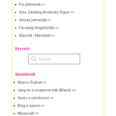
Fiú jelmezek >>
Dino, Sárkány, Krokodil, Kígyó >>
Unisex jelmezek >>
Farsangi kiegészítők >>
Álarcok / Maszkok >>
Keresés
Products
search
Mesehősök
Mancs Őrjárat >>
Láng és a szuperverdák (Blaze) >>
Sonic a sündisznó >>
Bing a nyuszi >>
Minecraft >>