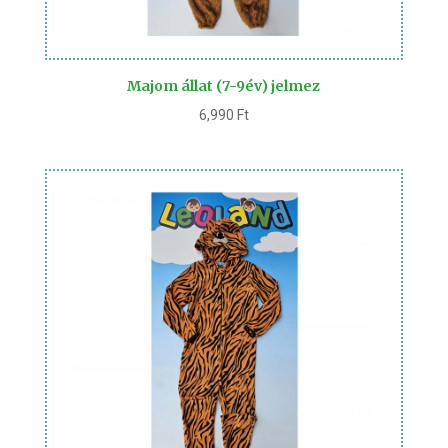
Majom állat (7-9év) jelmez
6,990
Ft