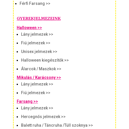
Férfi Farsang >>
GYEREKJELMEZEINK
Halloween >>
Lány jelmezek >>
Fiú jelmezek >>
Unisex jelmezek >>
Halloween kiegészítők >>
Álarcok / Maszkok >>
Mikulás / Karácsony >>
Lány jelmezek >>
Fiú jelmezek >>
Farsang >>
Lány jelmezek >>
Hercegnős jelmezek >>
Balett ruha / Táncruha /Tüll szoknya >>