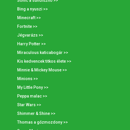
Sonic a sündisznó >>
Bing a nyuszi >>
Minecraft >>
Fortnite >>
Jégvarázs >>
Harry Potter >>
Miraculous katicabogár >>
Kis kedvencek titkos élete >>
Minnie & Mickey Mouse >>
Minions >>
My Little Pony >>
Peppa malac >>
Star Wars >>
Shimmer & Shine >>
Thomas a gőzmozdony >>