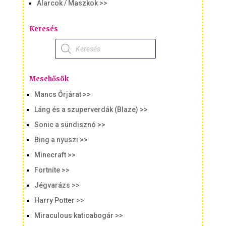
Álarcok / Maszkok >>
Keresés
Products
search
Mesehősök
Mancs Őrjárat >>
Láng és a szuperverdák (Blaze) >>
Sonic a sündisznó >>
Bing a nyuszi >>
Minecraft >>
Fortnite >>
Jégvarázs >>
Harry Potter >>
Miraculous katicabogár >>