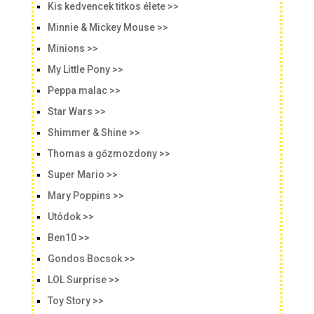
Kis kedvencek titkos élete >>
Minnie & Mickey Mouse >>
Minions >>
My Little Pony >>
Peppa malac >>
Star Wars >>
Shimmer & Shine >>
Thomas a gőzmozdony >>
Super Mario >>
Mary Poppins >>
Utódok >>
Ben10 >>
Gondos Bocsok >>
LOL Surprise >>
Toy Story >>