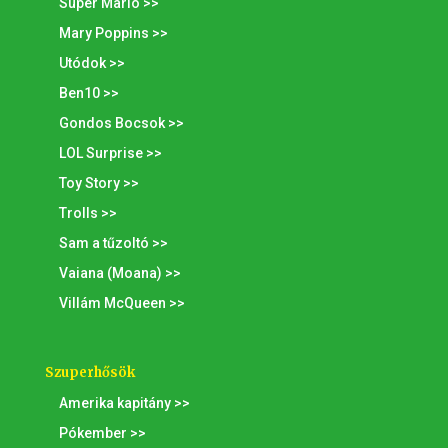
Super Mario >>
Mary Poppins >>
Utódok >>
Ben10 >>
Gondos Bocsok >>
LOL Surprise >>
Toy Story >>
Trolls >>
Sam a tűzoltó >>
Vaiana (Moana) >>
Villám McQueen >>
Szuperhősök
Amerika kapitány >>
Pókember >>