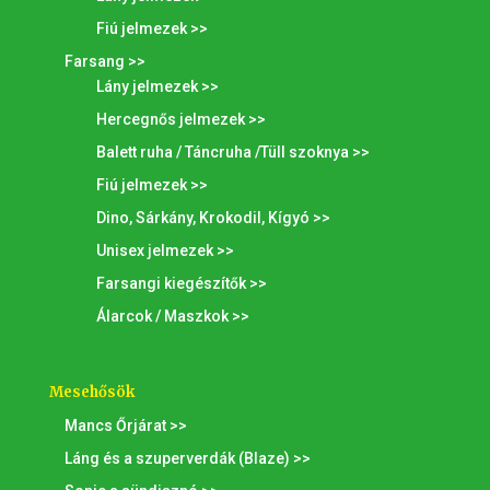
Fiú jelmezek >>
Farsang >>
Lány jelmezek >>
Hercegnős jelmezek >>
Balett ruha / Táncruha /Tüll szoknya >>
Fiú jelmezek >>
Dino, Sárkány, Krokodil, Kígyó >>
Unisex jelmezek >>
Farsangi kiegészítők >>
Álarcok / Maszkok >>
Mesehősök
Mancs Őrjárat >>
Láng és a szuperverdák (Blaze) >>