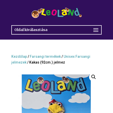
Oldal kiválasztása
Kezdőlap
/
Farsangi termékek
/
Unisex Farsangi
jelmezek
/ Kakas (92cm.) jelmez