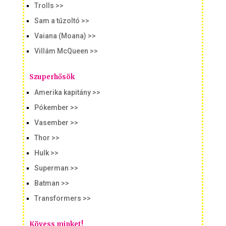
Trolls >>
Sam a tűzoltó >>
Vaiana (Moana) >>
Villám McQueen >>
Szuperhősök
Amerika kapitány >>
Pókember >>
Vasember >>
Thor >>
Hulk >>
Superman >>
Batman >>
Transformers >>
Kövess minket!