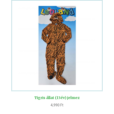
Tigris állat (13év) jelmez
4,990
Ft