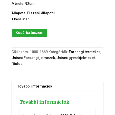
Mérete: 92cm.
Állapota: Újszerű állapotú.
1 készleten
Kakas
Kosárba teszem
(92cm.)
jelmez
mennyiség
Cikkszám:
1000-1669
Kategóriák:
Farsangi termékek
,
Unisex Farsangi jelmezek
,
Unisex gyerekjelmezek
főoldal
További információk
További információk