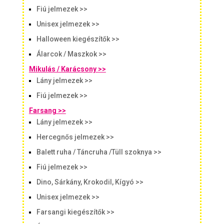
Fiú jelmezek >>
Unisex jelmezek >>
Halloween kiegészítők >>
Álarcok / Maszkok >>
Mikulás / Karácsony >>
Lány jelmezek >>
Fiú jelmezek >>
Farsang >>
Lány jelmezek >>
Hercegnős jelmezek >>
Balett ruha / Táncruha /Tüll szoknya >>
Fiú jelmezek >>
Dino, Sárkány, Krokodil, Kígyó >>
Unisex jelmezek >>
Farsangi kiegészítők >>