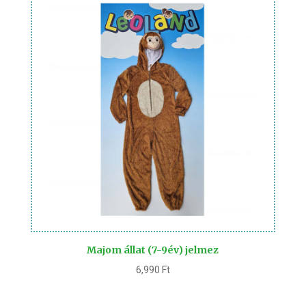
Majom állat (7-9év) jelmez
6,990
Ft