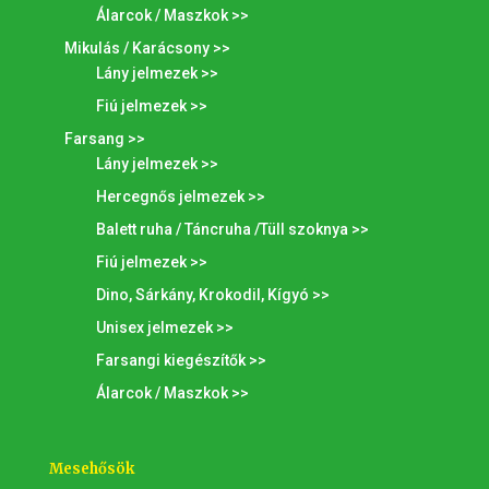
Álarcok / Maszkok >>
Mikulás / Karácsony >>
Lány jelmezek >>
Fiú jelmezek >>
Farsang >>
Lány jelmezek >>
Hercegnős jelmezek >>
Balett ruha / Táncruha /Tüll szoknya >>
Fiú jelmezek >>
Dino, Sárkány, Krokodil, Kígyó >>
Unisex jelmezek >>
Farsangi kiegészítők >>
Álarcok / Maszkok >>
Mesehősök