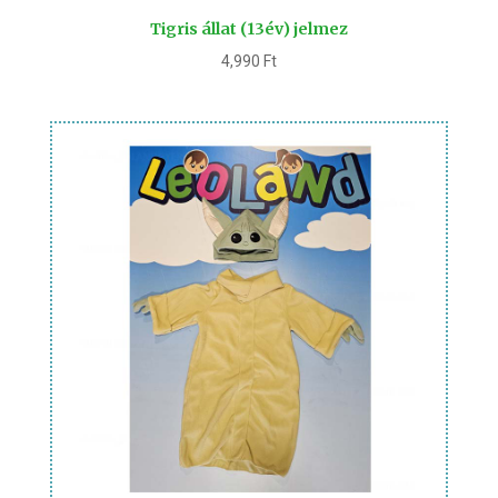
Tigris állat (13év) jelmez
4,990
Ft