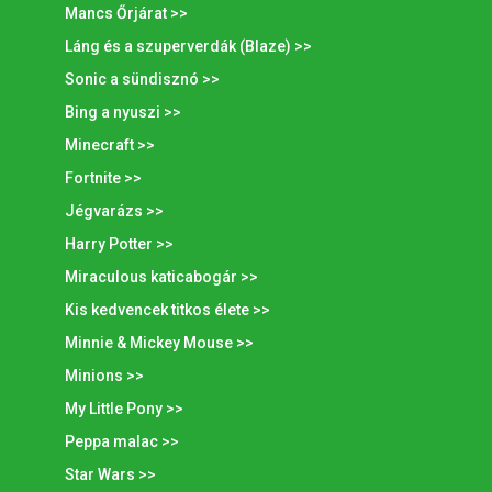
Mancs Őrjárat >>
Láng és a szuperverdák (Blaze) >>
Sonic a sündisznó >>
Bing a nyuszi >>
Minecraft >>
Fortnite >>
Jégvarázs >>
Harry Potter >>
Miraculous katicabogár >>
Kis kedvencek titkos élete >>
Minnie & Mickey Mouse >>
Minions >>
My Little Pony >>
Peppa malac >>
Star Wars >>