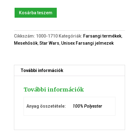
Új
Kosárba teszem
Disney
Star
Wars:
Cikkszám:
1000-1710
Kategóriák:
Farsangi termékek
,
Baby
Mesehősök
,
Star Wars
,
Unisex Farsangi jelmezek
Yoda
(68cm.)
body
mennyiség
További információk
További információk
Anyag összetétele:
100% Polyester