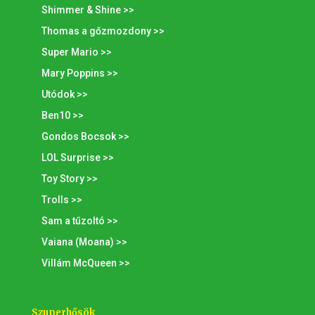
Shimmer & Shine >>
Thomas a gőzmozdony >>
Super Mario >>
Mary Poppins >>
Utódok >>
Ben10 >>
Gondos Bocsok >>
LOL Surprise >>
Toy Story >>
Trolls >>
Sam a tűzoltó >>
Vaiana (Moana) >>
Villám McQueen >>
Szuperhősök