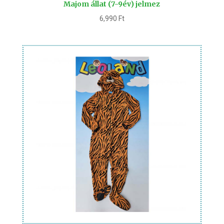
Majom állat (7-9év) jelmez
6,990
Ft