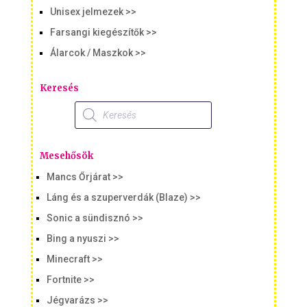
Unisex jelmezek >>
Farsangi kiegészítők >>
Álarcok / Maszkok >>
Keresés
Products
search
Mesehősök
Mancs Őrjárat >>
Láng és a szuperverdák (Blaze) >>
Sonic a sündisznó >>
Bing a nyuszi >>
Minecraft >>
Fortnite >>
Jégvarázs >>