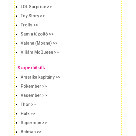
LOL Surprise >>
Toy Story >>
Trolls >>
Sam a tűzoltó >>
Vaiana (Moana) >>
Villám McQueen >>
Szuperhősök
Amerika kapitány >>
Pókember >>
Vasember >>
Thor >>
Hulk >>
Superman >>
Batman >>