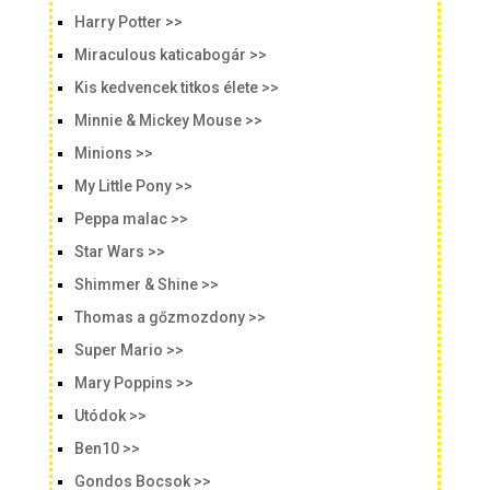
Harry Potter >>
Miraculous katicabogár >>
Kis kedvencek titkos élete >>
Minnie & Mickey Mouse >>
Minions >>
My Little Pony >>
Peppa malac >>
Star Wars >>
Shimmer & Shine >>
Thomas a gőzmozdony >>
Super Mario >>
Mary Poppins >>
Utódok >>
Ben10 >>
Gondos Bocsok >>