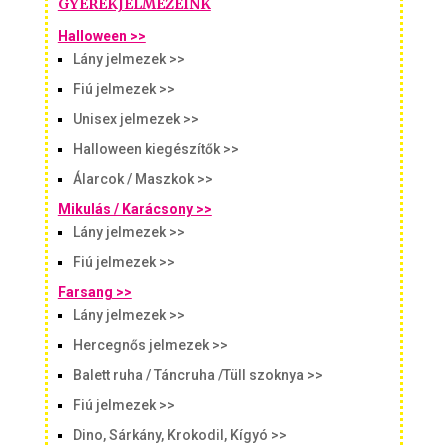
GYEREKJELMEZEINK
Halloween >>
Lány jelmezek >>
Fiú jelmezek >>
Unisex jelmezek >>
Halloween kiegészítők >>
Álarcok / Maszkok >>
Mikulás / Karácsony >>
Lány jelmezek >>
Fiú jelmezek >>
Farsang >>
Lány jelmezek >>
Hercegnős jelmezek >>
Balett ruha / Táncruha /Tüll szoknya >>
Fiú jelmezek >>
Dino, Sárkány, Krokodil, Kígyó >>