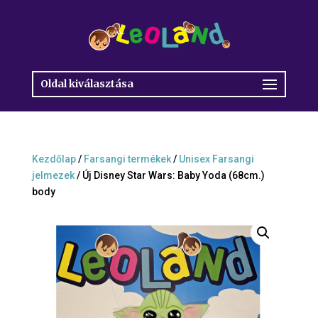
Oldal kiválasztása
Kezdőlap
/
Farsangi termékek
/
Unisex Farsangi
jelmezek
/ Új Disney Star Wars: Baby Yoda (68cm.)
body