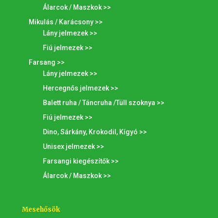
Álarcok / Maszkok >>
Mikulás / Karácsony >>
Lány jelmezek >>
Fiú jelmezek >>
Farsang >>
Lány jelmezek >>
Hercegnős jelmezek >>
Balett ruha / Táncruha /Tüll szoknya >>
Fiú jelmezek >>
Dino, Sárkány, Krokodil, Kígyó >>
Unisex jelmezek >>
Farsangi kiegészítők >>
Álarcok / Maszkok >>
Mesehősök