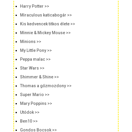
Harry Potter >>
Miraculous katicabogár >>
Kis kedvencek titkos élete >>
Minnie & Mickey Mouse >>
Minions >>
My Little Pony >>
Peppa malac >>
Star Wars >>
Shimmer & Shine >>
Thomas a gőzmozdony >>
Super Mario >>
Mary Poppins >>
Utódok >>
Ben10 >>
Gondos Bocsok >>