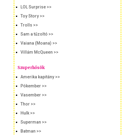
LOL Surprise >>
Toy Story >>
Trolls >>
Sam a tűzoltó >>
Vaiana (Moana) >>
Villám McQueen >>
Szuperhősök
Amerika kapitány >>
Pókember >>
Vasember >>
Thor >>
Hulk >>
Superman >>
Batman >>