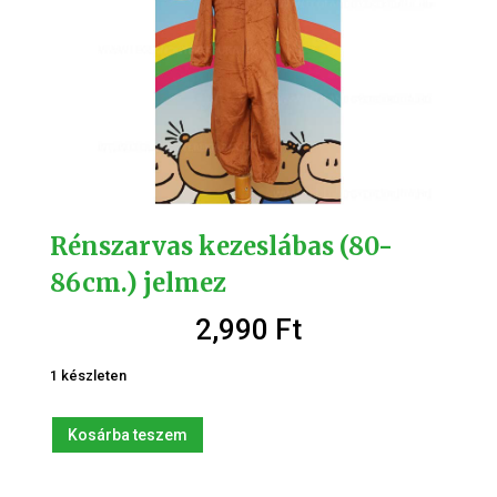
Rénszarvas kezeslábas (80-
86cm.) jelmez
2,990
Ft
1 készleten
Rénszarvas
Kosárba teszem
kezeslábas
(80-