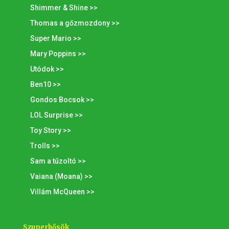
Shimmer & Shine >>
Thomas a gőzmozdony >>
Super Mario >>
Mary Poppins >>
Utódok >>
Ben10 >>
Gondos Bocsok >>
LOL Surprise >>
Toy Story >>
Trolls >>
Sam a tűzoltó >>
Vaiana (Moana) >>
Villám McQueen >>
Szuperhősök