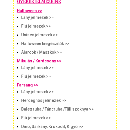
GYEREKJELMEZEINK
Halloween >>
Lány jelmezek >>
Fiú jelmezek >>
Unisex jelmezek >>
Halloween kiegészítők >>
Álarcok / Maszkok >>
Mikulás / Karácsony >>
Lány jelmezek >>
Fiú jelmezek >>
Farsang >>
Lány jelmezek >>
Hercegnős jelmezek >>
Balett ruha / Táncruha /Tüll szoknya >>
Fiú jelmezek >>
Dino, Sárkány, Krokodil, Kígyó >>