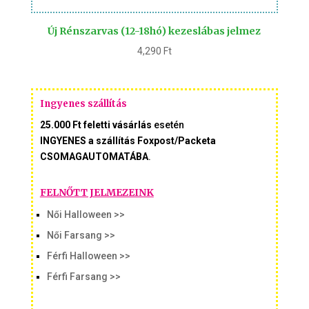
Új Rénszarvas (12-18hó) kezeslábas jelmez
4,290
Ft
Ingyenes szállítás
25.000 Ft feletti vásárlás
esetén
INGYENES a szállítás Foxpost/Packeta
CSOMAGAUTOMATÁBA
.
FELNŐTT JELMEZEINK
Női Halloween >>
Női Farsang >>
Férfi Halloween >>
Férfi Farsang >>