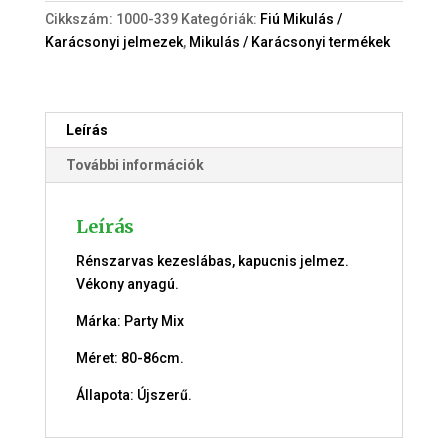
86cm.)
Cikkszám:
1000-339
Kategóriák:
Fiú Mikulás /
jelmez
Karácsonyi jelmezek
,
Mikulás / Karácsonyi termékek
mennyiség
Leírás
További információk
Leírás
Rénszarvas kezeslábas, kapucnis jelmez.
Vékony anyagú.
Márka: Party Mix
Méret: 80-86cm.
Állapota: Újszerű.