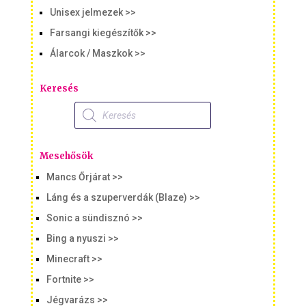
Unisex jelmezek >>
Farsangi kiegészítők >>
Álarcok / Maszkok >>
Keresés
Products
search
Mesehősök
Mancs Őrjárat >>
Láng és a szuperverdák (Blaze) >>
Sonic a sündisznó >>
Bing a nyuszi >>
Minecraft >>
Fortnite >>
Jégvarázs >>