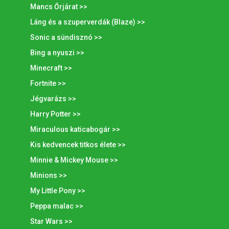
Mancs Őrjárat >>
Láng és a szuperverdák (Blaze) >>
Sonic a sündisznó >>
Bing a nyuszi >>
Minecraft >>
Fortnite >>
Jégvarázs >>
Harry Potter >>
Miraculous katicabogár >>
Kis kedvencek titkos élete >>
Minnie & Mickey Mouse >>
Minions >>
My Little Pony >>
Peppa malac >>
Star Wars >>