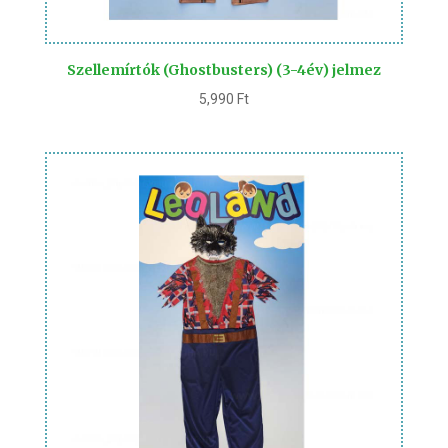
Szellemírtók (Ghostbusters) (3-4év) jelmez
5,990
Ft