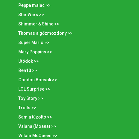
Peppa malac >>
Star Wars >>
Shimmer & Shine >>
Thomas a gőzmozdony >>
Super Mario >>
Mary Poppins >>
Utódok >>
Ben10 >>
Gondos Bocsok >>
LOL Surprise >>
Toy Story >>
Trolls >>
Sam a tűzoltó >>
Vaiana (Moana) >>
Villám McQueen >>