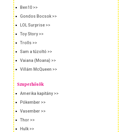
Ben10 >>
Gondos Bocsok >>
LOL Surprise >>
Toy Story >>
Trolls >>
Sam a tűzoltó >>
Vaiana (Moana) >>
Villám McQueen >>
Szuperhősök
Amerika kapitány >>
Pókember >>
Vasember >>
Thor >>
Hulk >>