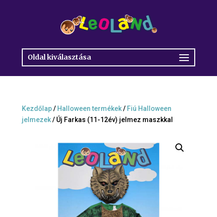
Oldal kiválasztása
Kezdőlap
/
Halloween termékek
/
Fiú Halloween
jelmezek
/ Új Farkas (11-12év) jelmez maszkkal