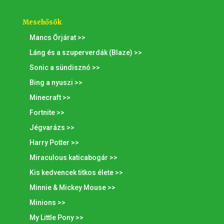
Mesehősök
Mancs Őrjárat >>
Láng és a szuperverdák (Blaze) >>
Sonic a sündisznó >>
Bing a nyuszi >>
Minecraft >>
Fortnite >>
Jégvarázs >>
Harry Potter >>
Miraculous katicabogár >>
Kis kedvencek titkos élete >>
Minnie & Mickey Mouse >>
Minions >>
My Little Pony >>