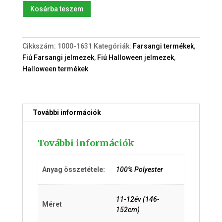
Új
Kosárba teszem
Farkas
(11-
12év)
Cikkszám:
1000-1631
Kategóriák:
Farsangi termékek
,
jelmez
Fiú Farsangi jelmezek
,
Fiú Halloween jelmezek
,
maszkkal
Halloween termékek
mennyiség
További információk
További információk
Anyag összetétele:
100% Polyester
11-12év (146-
Méret
152cm)