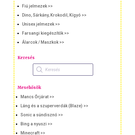
Fiú jelmezek >>
Dino, Sárkány, Krokodil, Kígyó >>
Unisex jelmezek >>
Farsangi kiegészítők >>
Álarcok / Maszkok >>
Keresés
Products
search
Mesehősök
Mancs Őrjárat >>
Láng és a szuperverdák (Blaze) >>
Sonic a sündisznó >>
Bing a nyuszi >>
Minecraft >>