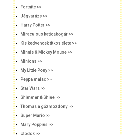
Fortnite >>
Jégvarázs >>
Harry Potter >>
Miraculous katicabogár >>
Kis kedvencek titkos élete >>
Minnie & Mickey Mouse >>
Minions >>
My Little Pony >>
Peppa malac >>
Star Wars >>
Shimmer & Shine >>
Thomas a gőzmozdony >>
Super Mario >>
Mary Poppins >>
Utódok >>