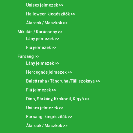
Unisex jelmezek >>
Halloween kiegészítők >>
Álarcok / Maszkok >>
Mikulás / Karácsony >>
Lány jelmezek >>
Fiú jelmezek >>
Farsang >>
Lány jelmezek >>
Hercegnős jelmezek >>
Balett ruha / Táncruha /Tüll szoknya >>
Fiú jelmezek >>
Dino, Sárkány, Krokodil, Kígyó >>
Unisex jelmezek >>
Farsangi kiegészítők >>
Álarcok / Maszkok >>