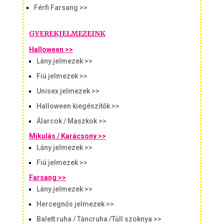
Férfi Farsang >>
GYEREKJELMEZEINK
Halloween >>
Lány jelmezek >>
Fiú jelmezek >>
Unisex jelmezek >>
Halloween kiegészítők >>
Álarcok / Maszkok >>
Mikulás / Karácsony >>
Lány jelmezek >>
Fiú jelmezek >>
Farsang >>
Lány jelmezek >>
Hercegnős jelmezek >>
Balett ruha / Táncruha /Tüll szoknya >>