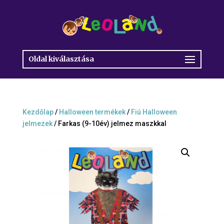
Oldal kiválasztása
Kezdőlap
/
Halloween termékek
/
Fiú Halloween
jelmezek
/ Farkas (9-10év) jelmez maszkkal