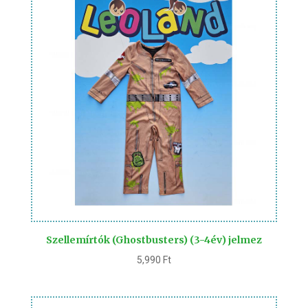
Szellemírtók (Ghostbusters) (3-4év) jelmez
5,990
Ft