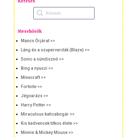
Keresés
Products
search
Mesehősök
Mancs Őrjárat >>
Láng és a szuperverdák (Blaze) >>
Sonic a sündisznó >>
Bing a nyuszi >>
Minecraft >>
Fortnite >>
Jégvarázs >>
Harry Potter >>
Miraculous katicabogár >>
Kis kedvencek titkos élete >>
Minnie & Mickey Mouse >>