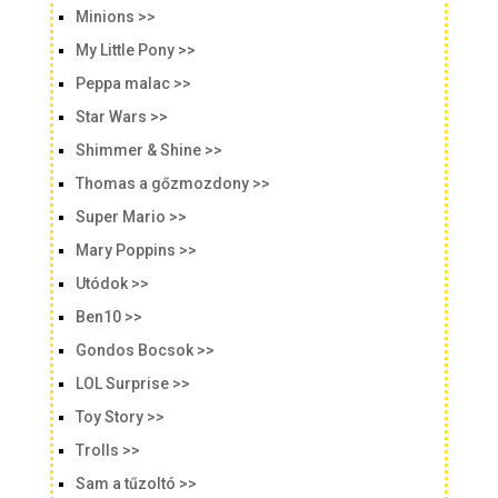
Minions >>
My Little Pony >>
Peppa malac >>
Star Wars >>
Shimmer & Shine >>
Thomas a gőzmozdony >>
Super Mario >>
Mary Poppins >>
Utódok >>
Ben10 >>
Gondos Bocsok >>
LOL Surprise >>
Toy Story >>
Trolls >>
Sam a tűzoltó >>