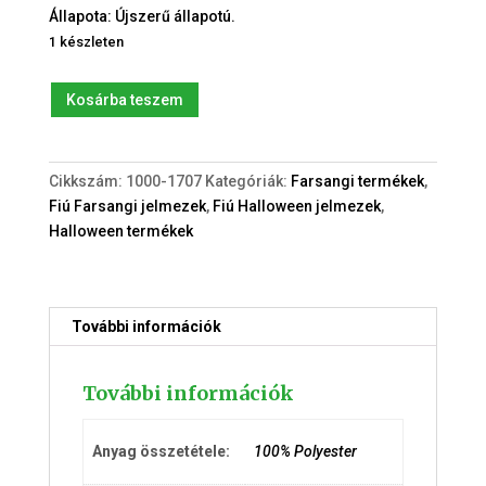
Állapota: Újszerű állapotú.
1 készleten
Farkas
Kosárba teszem
(9-
10év)
jelmez
Cikkszám:
1000-1707
Kategóriák:
Farsangi termékek
,
maszkkal
Fiú Farsangi jelmezek
,
Fiú Halloween jelmezek
,
mennyiség
Halloween termékek
További információk
További információk
Anyag összetétele:
100% Polyester