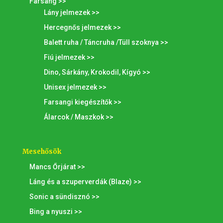
Farsang >>
Lány jelmezek >>
Hercegnős jelmezek >>
Balett ruha / Táncruha /Tüll szoknya >>
Fiú jelmezek >>
Dino, Sárkány, Krokodil, Kígyó >>
Unisex jelmezek >>
Farsangi kiegészítők >>
Álarcok / Maszkok >>
Mesehősök
Mancs Őrjárat >>
Láng és a szuperverdák (Blaze) >>
Sonic a sündisznó >>
Bing a nyuszi >>