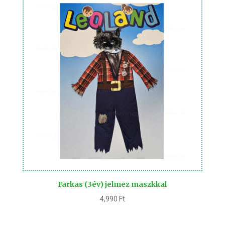
Farkas (3év) jelmez maszkkal
4,990
Ft