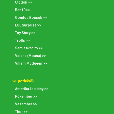
Utódok >>
Ben10 >>
Gondos Bocsok >>
LOL Surprise >>
Toy Story >>
Trolls >>
Sam a tűzoltó >>
Vaiana (Moana) >>
Villám McQueen >>
Szuperhősök
Amerika kapitány >>
Pókember >>
Vasember >>
Thor >>