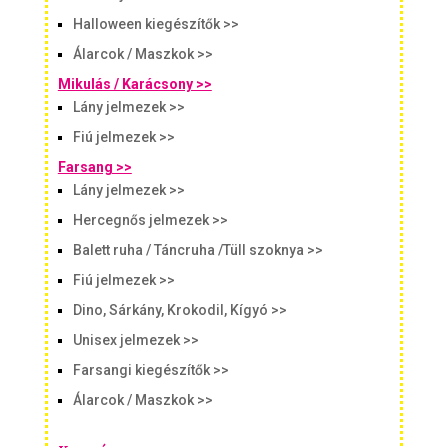
Halloween kiegészítők >>
Álarcok / Maszkok >>
Mikulás / Karácsony >>
Lány jelmezek >>
Fiú jelmezek >>
Farsang >>
Lány jelmezek >>
Hercegnős jelmezek >>
Balett ruha / Táncruha /Tüll szoknya >>
Fiú jelmezek >>
Dino, Sárkány, Krokodil, Kígyó >>
Unisex jelmezek >>
Farsangi kiegészítők >>
Álarcok / Maszkok >>