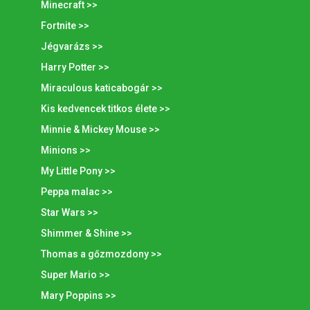
Minecraft >>
Fortnite >>
Jégvarázs >>
Harry Potter >>
Miraculous katicabogár >>
Kis kedvencek titkos élete >>
Minnie & Mickey Mouse >>
Minions >>
My Little Pony >>
Peppa malac >>
Star Wars >>
Shimmer & Shine >>
Thomas a gőzmozdony >>
Super Mario >>
Mary Poppins >>