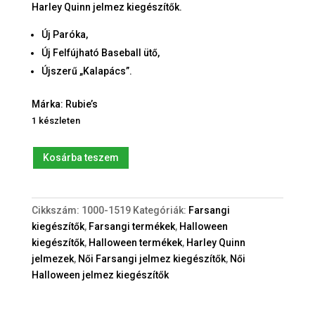
Harley Quinn jelmez kiegészítők.
Új Paróka,
Új Felfújható Baseball ütő,
Újszerű „Kalapács”.
Márka: Rubie’s
1 készleten
Harley
Kosárba teszem
Quinn
jelmez
kiegészítők
Cikkszám:
1000-1519
Kategóriák:
Farsangi
mennyiség
kiegészítők
,
Farsangi termékek
,
Halloween
kiegészítők
,
Halloween termékek
,
Harley Quinn
jelmezek
,
Női Farsangi jelmez kiegészítők
,
Női
Halloween jelmez kiegészítők