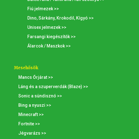
Fiú jelmezek >>
Dino, Sárkány, Krokodil, Kígyó >>
Unisex jelmezek >>
Farsangi kiegészítők >>
Álarcok / Maszkok >>
Mesehősök
Mancs Őrjárat >>
Láng és a szuperverdák (Blaze) >>
Sonic a sündisznó >>
Bing a nyuszi >>
Minecraft >>
Fortnite >>
Jégvarázs >>