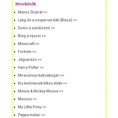
Mesehősök
Mancs Őrjárat >>
Láng és a szuperverdák (Blaze) >>
Sonic a sündisznó >>
Bing a nyuszi >>
Minecraft >>
Fortnite >>
Jégvarázs >>
Harry Potter >>
Miraculous katicabogár >>
Kis kedvencek titkos élete >>
Minnie & Mickey Mouse >>
Minions >>
My Little Pony >>
Peppa malac >>