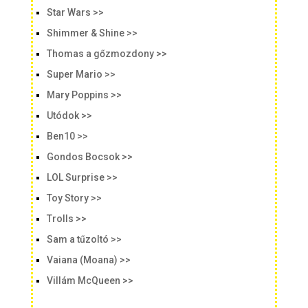
Star Wars >>
Shimmer & Shine >>
Thomas a gőzmozdony >>
Super Mario >>
Mary Poppins >>
Utódok >>
Ben10 >>
Gondos Bocsok >>
LOL Surprise >>
Toy Story >>
Trolls >>
Sam a tűzoltó >>
Vaiana (Moana) >>
Villám McQueen >>