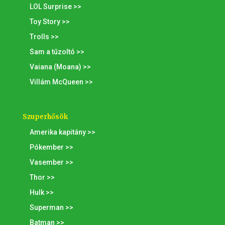
LOL Surprise >>
Toy Story >>
Trolls >>
Sam a tűzoltó >>
Vaiana (Moana) >>
Villám McQueen >>
Szuperhősök
Amerika kapitány >>
Pókember >>
Vasember >>
Thor >>
Hulk >>
Superman >>
Batman >>