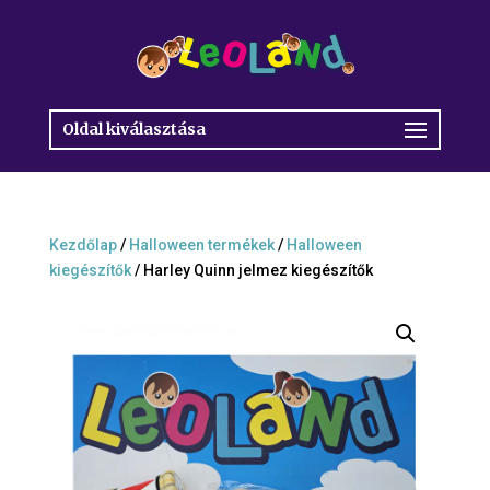
Oldal kiválasztása
Kezdőlap
/
Halloween termékek
/
Halloween
kiegészítők
/ Harley Quinn jelmez kiegészítők