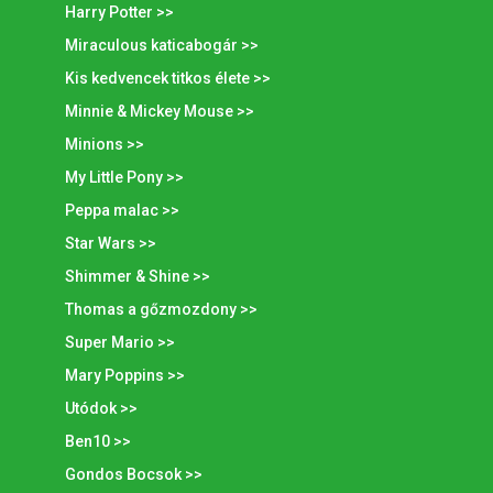
Harry Potter >>
Miraculous katicabogár >>
Kis kedvencek titkos élete >>
Minnie & Mickey Mouse >>
Minions >>
My Little Pony >>
Peppa malac >>
Star Wars >>
Shimmer & Shine >>
Thomas a gőzmozdony >>
Super Mario >>
Mary Poppins >>
Utódok >>
Ben10 >>
Gondos Bocsok >>