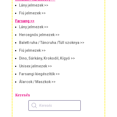
Lány jelmezek >>
Fiú jelmezek >>
Farsang >>
Lány jelmezek >>
Hercegnős jelmezek >>
Balett ruha / Táncruha /Tüll szoknya >>
Fiú jelmezek >>
Dino, Sárkány, Krokodil, Kígyó >>
Unisex jelmezek >>
Farsangi kiegészítők >>
Álarcok / Maszkok >>
Keresés
Products
search