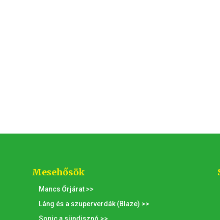
Mesehősök
Mancs Őrjárat >>
Láng és a szuperverdák (Blaze) >>
Sonic a sündisznó >>