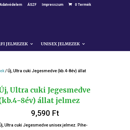
Adatvédelem
ÁSZF
Impresszum
0 Termék
RFI JELMEZEK
UNISEX JELMEZEK
zek
/ Új, Ultra cuki Jegesmedve (kb.4-8év) állat
Új, Ultra cuki Jegesmedve
(kb.4-8év) állat jelmez
9,590
Ft
Új, Ultra cuki Jegesmedve unisex jelmez. Pihe-