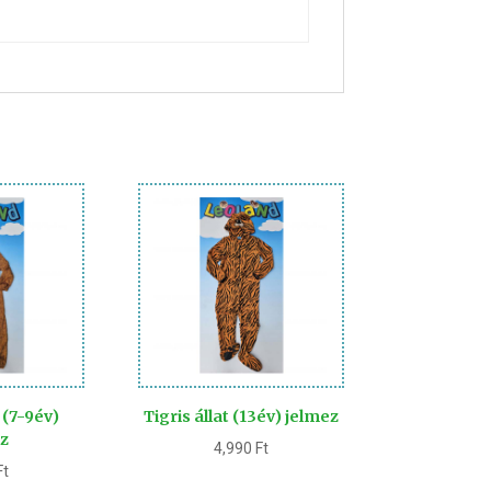
 (7-9év)
Tigris állat (13év) jelmez
z
4,990
Ft
Ft