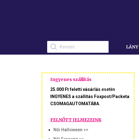
Products
search
LÁNY
Ingyenes szállítás
25.000 Ft feletti vásárlás
esetén
INGYENES a szállítás Foxpost/Packeta
CSOMAGAUTOMATÁBA
.
FELNŐTT JELMEZEINK
Női Halloween >>