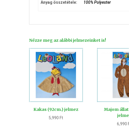
Anyag összetétele:
100% Polyester
Nézze meg az alábbi jelmezeinket is!
Kakas (92cm.) jelmez
Majom állat
jelme
5,990
Ft
6,990