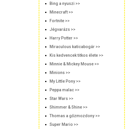
Bing a nyuszi >>
Minecraft >>
Fortnite >>
Jégvarázs >>
Harry Potter >>
Miraculous katicabogár >>
Kis kedvencek titkos élete >>
Minnie & Mickey Mouse >>
Minions >>
My Little Pony >>
Peppa malac >>
Star Wars >>
Shimmer & Shine >>
Thomas a gőzmozdony >>
Super Mario >>