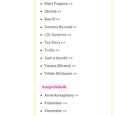
Mary Poppins >>
Utódok >>
Ben10 >>
Gondos Bocsok >>
LOL Surprise >>
Toy Story >>
Trolls >>
Sam a tűzoltó >>
Vaiana (Moana) >>
Villám McQueen >>
Szuperhősök
Amerika kapitány >>
Pókember >>
Vasember >>