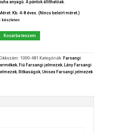
puha anyagú. A pántok állíthatóak.
Méret: Kb. 4-8 éves. (Nincs beleírt méret.)
1 készleten
Új,
Kosárba teszem
Ultra
cuki
Jegesmedve
Cikkszám:
1000-481
Kategóriák:
Farsangi
(kb.4-
termékek
,
Fiú Farsangi jelmezek
,
Lány Farsangi
8év)
jelmezek
,
Ritkaságok
,
Unisex Farsangi jelmezek
állat
jelmez
mennyiség