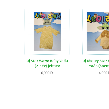
Új Star Wars: Baby Yoda
Új Disney Star
(2-3év) jelmez
Yoda (68cm
6,990
Ft
4,990