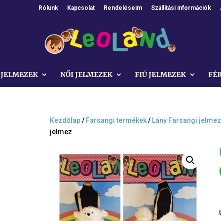
Rólunk
Kapcsolat
Rendeléseim
Szállítási információk
 JELMEZEK
NŐI JELMEZEK
FIÚ JELMEZEK
FÉ
Kezdőlap
/
Farsangi termékek
/
Lány Farsangi jelme
jelmez