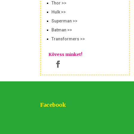
Thor >>
Hulk >>
Superman >>
Batman >>
Transformers >>
Kövess minket!
Facebook