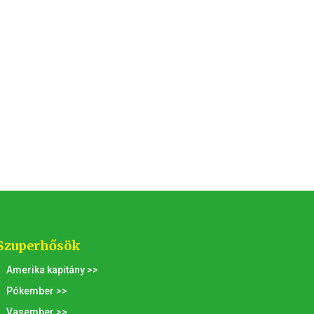
Szuperhősök
Amerika kapitány >>
Pókember >>
Vasember >>