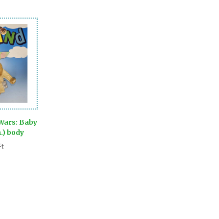
 Wars: Baby
.) body
Ft