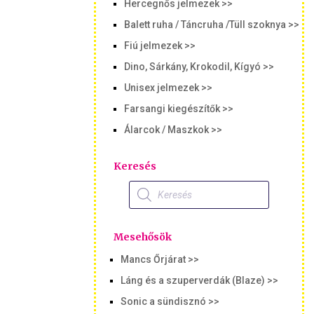
Hercegnős jelmezek >>
Balett ruha / Táncruha /Tüll szoknya >>
Fiú jelmezek >>
Dino, Sárkány, Krokodil, Kígyó >>
Unisex jelmezek >>
Farsangi kiegészítők >>
Álarcok / Maszkok >>
Keresés
Products
search
Mesehősök
Mancs Őrjárat >>
Láng és a szuperverdák (Blaze) >>
Sonic a sündisznó >>