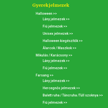
Gyerekjelmezek
Halloween >>
Lány jelmezek >>
Fiú jelmezek >>
Unisex jelmezek >>
Halloween kiegészítők >>
Álarcok / Maszkok >>
Mikulás / Karácsony >>
Lány jelmezek >>
Fiú jelmezek >>
Farsang >>
Lány jelmezek >>
Hercegnős jelmezek >>
Balett ruha / Táncruha /Tüll szoknya >>
Fiú jelmezek >>