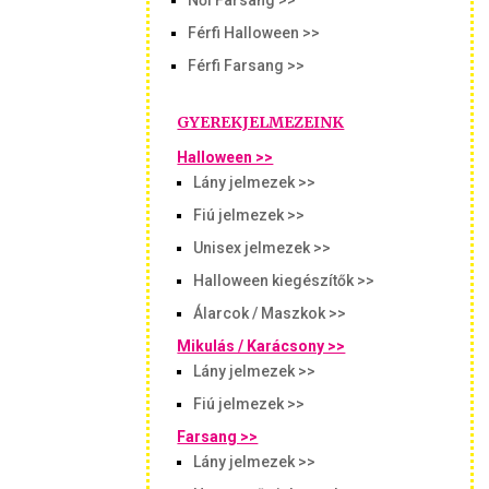
Női Farsang >>
Férfi Halloween >>
Férfi Farsang >>
GYEREKJELMEZEINK
Halloween >>
Lány jelmezek >>
Fiú jelmezek >>
Unisex jelmezek >>
Halloween kiegészítők >>
Álarcok / Maszkok >>
Mikulás / Karácsony >>
Lány jelmezek >>
Fiú jelmezek >>
Farsang >>
Lány jelmezek >>