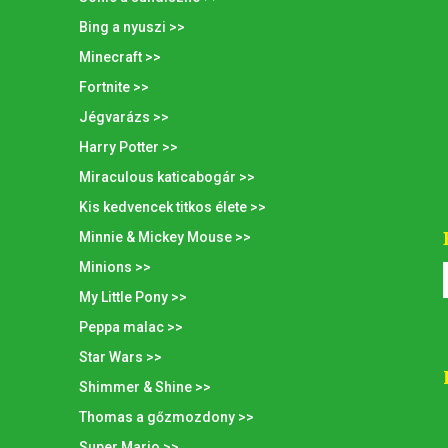
Bing a nyuszi >>
Minecraft >>
Fortnite >>
Jégvarázs >>
Harry Potter >>
Miraculous katicabogár >>
Kis kedvencek titkos élete >>
Minnie & Mickey Mouse >>
Minions >>
My Little Pony >>
Peppa malac >>
Star Wars >>
Shimmer & Shine >>
Thomas a gőzmozdony >>
Super Mario >>