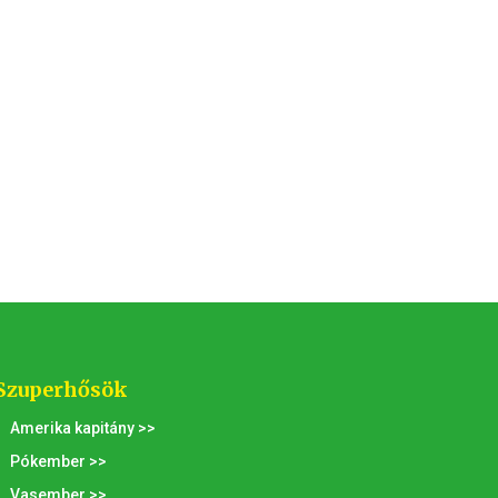
Szuperhősök
Amerika kapitány >>
Pókember >>
Vasember >>