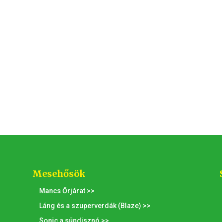
Mesehősök
Mancs Őrjárat >>
Láng és a szuperverdák (Blaze) >>
Sonic a sündisznó >>