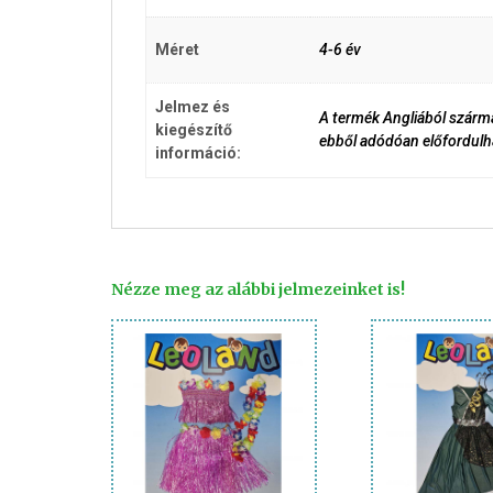
Méret
4-6 év
Jelmez és
A termék Angliából szárma
kiegészítő
ebből adódóan előfordulha
információ:
Nézze meg az alábbi jelmezeinket is!