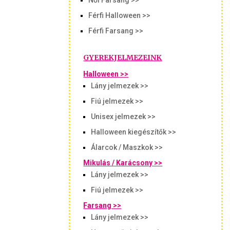
Női Farsang >>
Férfi Halloween >>
Férfi Farsang >>
GYEREKJELMEZEINK
Halloween >>
Lány jelmezek >>
Fiú jelmezek >>
Unisex jelmezek >>
Halloween kiegészítők >>
Álarcok / Maszkok >>
Mikulás / Karácsony >>
Lány jelmezek >>
Fiú jelmezek >>
Farsang >>
Lány jelmezek >>