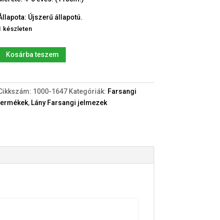
Állapota: Újszerű állapotú.
1 készleten
Róka
Kosárba teszem
lány
(4-
6év)
Cikkszám:
1000-1647
Kategóriák:
Farsangi
jelmez
termékek
,
Lány Farsangi jelmezek
mennyiség