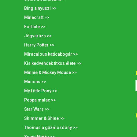
Bing a nyuszi >>
Minecraft >>
Fortnite >>
Jégvarázs >>
Harry Potter >>
Miraculous katicabogár >>
Kis kedvencek titkos élete >>
Minnie & Mickey Mouse >>
Minions >>
My Little Pony >>
Peppa malac >>
Star Wars >>
Shimmer & Shine >>
Thomas a gőzmozdony >>
Super Mario >>