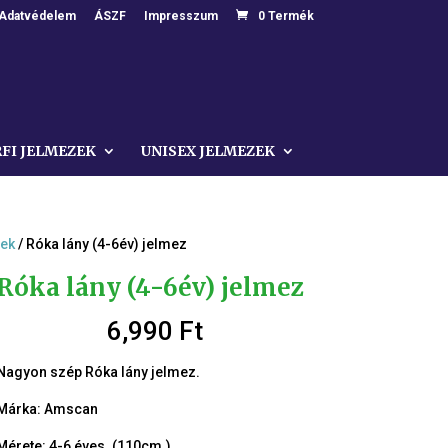
Adatvédelem
ÁSZF
Impresszum
0 Termék
RFI JELMEZEK
UNISEX JELMEZEK
zek
/ Róka lány (4-6év) jelmez
Róka lány (4-6év) jelmez
6,990
Ft
Nagyon szép Róka lány jelmez.
Márka: Amscan
Mérete: 4-6 éves. (110cm.)