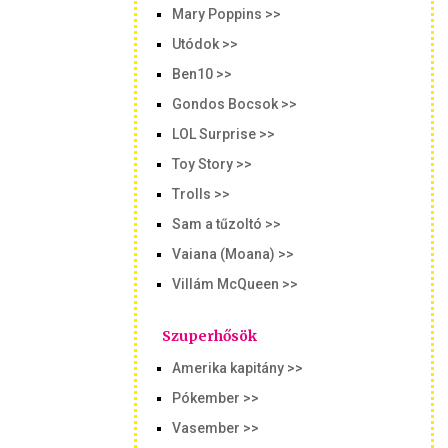
Mary Poppins >>
Utódok >>
Ben10 >>
Gondos Bocsok >>
LOL Surprise >>
Toy Story >>
Trolls >>
Sam a tűzoltó >>
Vaiana (Moana) >>
Villám McQueen >>
Szuperhősök
Amerika kapitány >>
Pókember >>
Vasember >>