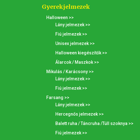
Gyerekjelmezek
Halloween >>
Lány jelmezek >>
Fiú jelmezek >>
Unisex jelmezek >>
Halloween kiegészítők >>
Álarcok / Maszkok >>
Mikulás / Karácsony >>
Lány jelmezek >>
Fiú jelmezek >>
Farsang >>
Lány jelmezek >>
Hercegnős jelmezek >>
Balett ruha / Táncruha /Tüll szoknya >>
Fiú jelmezek >>