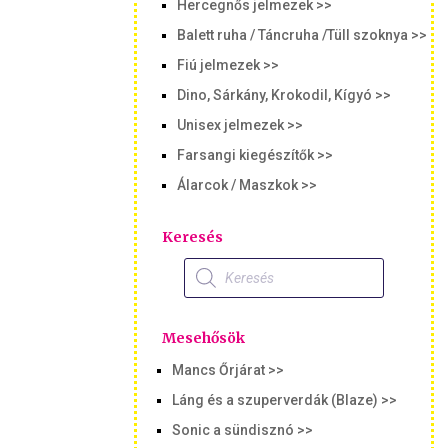
Hercegnős jelmezek >>
Balett ruha / Táncruha /Tüll szoknya >>
Fiú jelmezek >>
Dino, Sárkány, Krokodil, Kígyó >>
Unisex jelmezek >>
Farsangi kiegészítők >>
Álarcok / Maszkok >>
Keresés
Products
search
Mesehősök
Mancs Őrjárat >>
Láng és a szuperverdák (Blaze) >>
Sonic a sündisznó >>