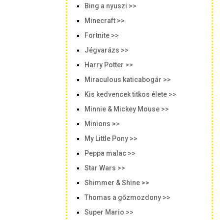
Bing a nyuszi >>
Minecraft >>
Fortnite >>
Jégvarázs >>
Harry Potter >>
Miraculous katicabogár >>
Kis kedvencek titkos élete >>
Minnie & Mickey Mouse >>
Minions >>
My Little Pony >>
Peppa malac >>
Star Wars >>
Shimmer & Shine >>
Thomas a gőzmozdony >>
Super Mario >>