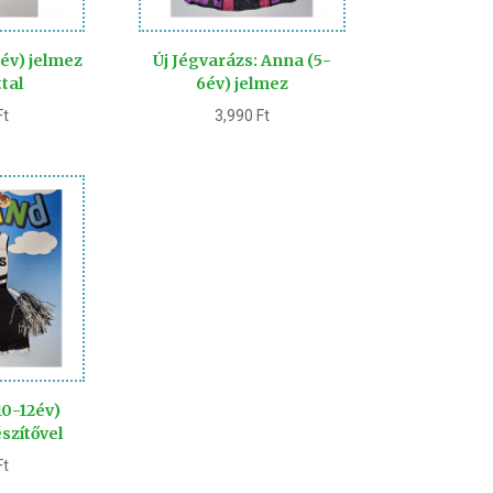
8év) jelmez
Új Jégvarázs: Anna (5-
tal
6év) jelmez
Ft
3,990
Ft
0-12év)
szítővel
Ft