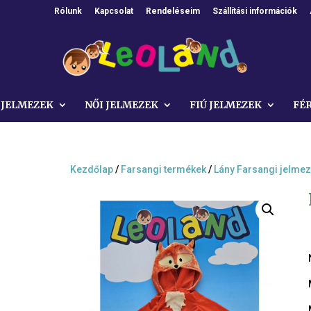
Rólunk
Kapcsolat
Rendeléseim
Szállítási információk
 JELMEZEK
NŐI JELMEZEK
FIÚ JELMEZEK
FÉ
Kezdőlap
/
Farsangi termékek
/
Lány Farsangi jelme