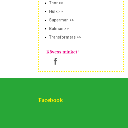
Thor >>
Hulk >>
Superman >>
Batman >>
Transformers >>
Kövess minket!
Facebook