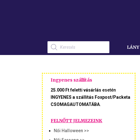
Products
search
LÁNY
Ingyenes szállítás
25.000 Ft feletti vásárlás
esetén
INGYENES a szállítás Foxpost/Packeta
CSOMAGAUTOMATÁBA
.
FELNŐTT JELMEZEINK
Női Halloween >>