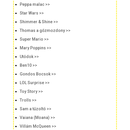
Peppa malac >>
Star Wars >>
Shimmer & Shine >>
Thomas a gőzmozdony >>
Super Mario >>
Mary Poppins >>
Utódok >>
Ben10 >>
Gondos Bocsok >>
LOL Surprise >>
Toy Story >>
Trolls >>
Sam a tűzoltó >>
Vaiana (Moana) >>
Villám McQueen >>