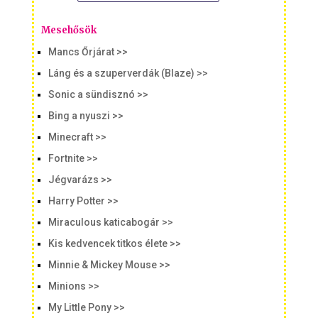
Mesehősök
Mancs Őrjárat >>
Láng és a szuperverdák (Blaze) >>
Sonic a sündisznó >>
Bing a nyuszi >>
Minecraft >>
Fortnite >>
Jégvarázs >>
Harry Potter >>
Miraculous katicabogár >>
Kis kedvencek titkos élete >>
Minnie & Mickey Mouse >>
Minions >>
My Little Pony >>