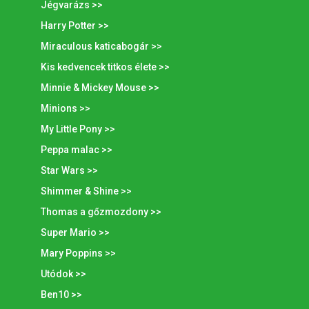
Jégvarázs >>
Harry Potter >>
Miraculous katicabogár >>
Kis kedvencek titkos élete >>
Minnie & Mickey Mouse >>
Minions >>
My Little Pony >>
Peppa malac >>
Star Wars >>
Shimmer & Shine >>
Thomas a gőzmozdony >>
Super Mario >>
Mary Poppins >>
Utódok >>
Ben10 >>