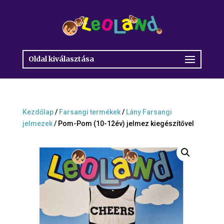
Oldal kiválasztása
Kezdőlap
/
Farsangi termékek
/
Lány Farsangi
jelmezek
/ Pom-Pom (10-12év) jelmez kiegészítővel