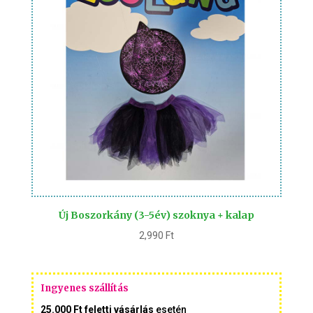
Új Boszorkány (3-5év) szoknya + kalap
2,990
Ft
Ingyenes szállítás
25.000 Ft feletti vásárlás
esetén