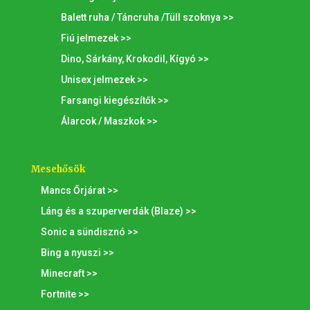
Balett ruha / Táncruha /Tüll szoknya >>
Fiú jelmezek >>
Dino, Sárkány, Krokodil, Kígyó >>
Unisex jelmezek >>
Farsangi kiegészítők >>
Álarcok / Maszkok >>
Mesehősök
Mancs Őrjárat >>
Láng és a szuperverdák (Blaze) >>
Sonic a sündisznó >>
Bing a nyuszi >>
Minecraft >>
Fortnite >>