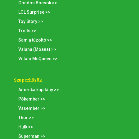
Gondos Bocsok >>
LOL Surprise >>
Toy Story >>
Trolls >>
Sam a tűzoltó >>
Vaiana (Moana) >>
Villám McQueen >>
Szuperhősök
Amerika kapitány >>
Pókember >>
Vasember >>
Thor >>
Hulk >>
Superman >>