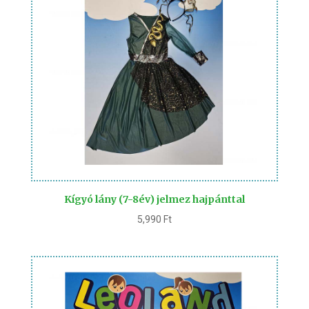
Kígyó lány (7-8év) jelmez hajpánttal
5,990
Ft