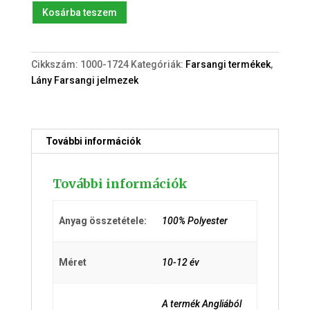
Pom-
Kosárba teszem
Pom
(10-
12év)
Cikkszám:
1000-1724
Kategóriák:
Farsangi termékek
,
jelmez
Lány Farsangi jelmezek
kiegészítővel
mennyiség
További információk
További információk
Anyag összetétele:
100% Polyester
Méret
10-12 év
A termék Angliából