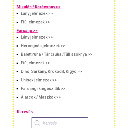
Mikulás / Karácsony >>
Lány jelmezek >>
Fiú jelmezek >>
Farsang >>
Lány jelmezek >>
Hercegnős jelmezek >>
Balett ruha / Táncruha /Tüll szoknya >>
Fiú jelmezek >>
Dino, Sárkány, Krokodil, Kígyó >>
Unisex jelmezek >>
Farsangi kiegészítők >>
Álarcok / Maszkok >>
Keresés
Products
search