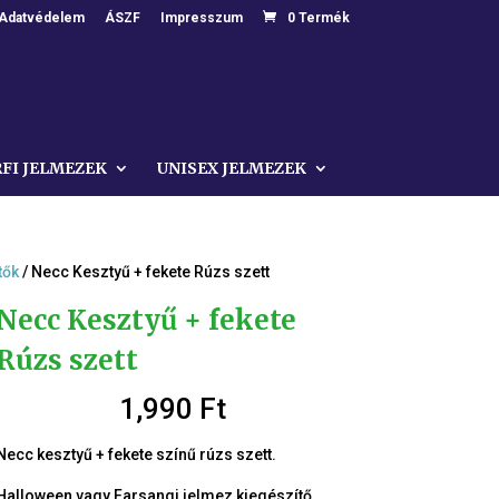
Adatvédelem
ÁSZF
Impresszum
0 Termék
RFI JELMEZEK
UNISEX JELMEZEK
tők
/ Necc Kesztyű + fekete Rúzs szett
Necc Kesztyű + fekete
Rúzs szett
1,990
Ft
Necc kesztyű + fekete színű rúzs szett.
Halloween vagy Farsangi jelmez kiegészítő.