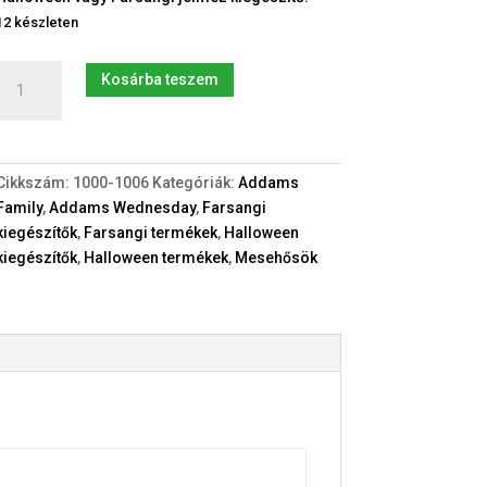
12 készleten
Necc
Kosárba teszem
Kesztyű
+
fekete
Rúzs
Cikkszám:
1000-1006
Kategóriák:
Addams
szett
Family
,
Addams Wednesday
,
Farsangi
mennyiség
kiegészítők
,
Farsangi termékek
,
Halloween
kiegészítők
,
Halloween termékek
,
Mesehősök