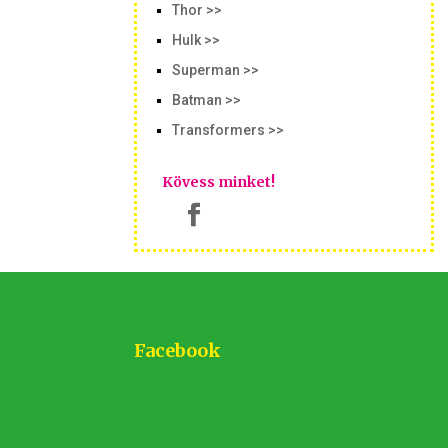
Thor >>
Hulk >>
Superman >>
Batman >>
Transformers >>
Kövess minket!
Facebook