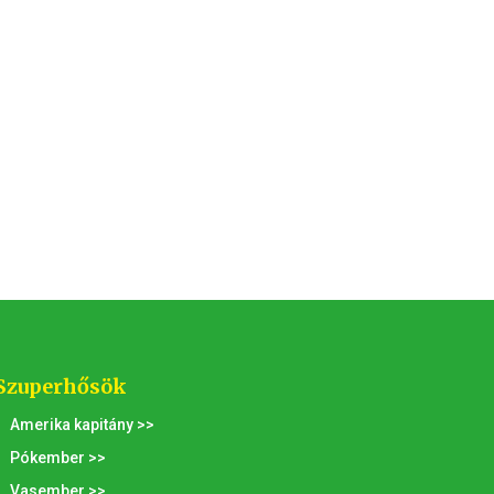
Szuperhősök
Amerika kapitány >>
Pókember >>
Vasember >>