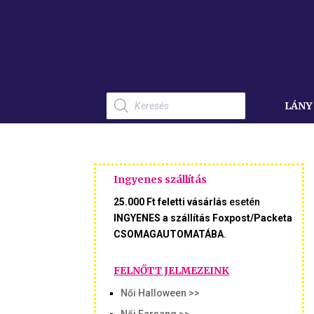
Products
search
LÁNY
Ingyenes szállítás
25.000 Ft feletti vásárlás
esetén
INGYENES a szállítás Foxpost/Packeta
CSOMAGAUTOMATÁBA
.
FELNŐTT JELMEZEINK
Női Halloween >>