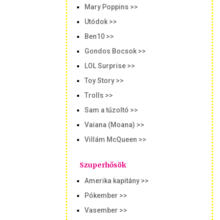
Mary Poppins >>
Utódok >>
Ben10 >>
Gondos Bocsok >>
LOL Surprise >>
Toy Story >>
Trolls >>
Sam a tűzoltó >>
Vaiana (Moana) >>
Villám McQueen >>
Szuperhősök
Amerika kapitány >>
Pókember >>
Vasember >>