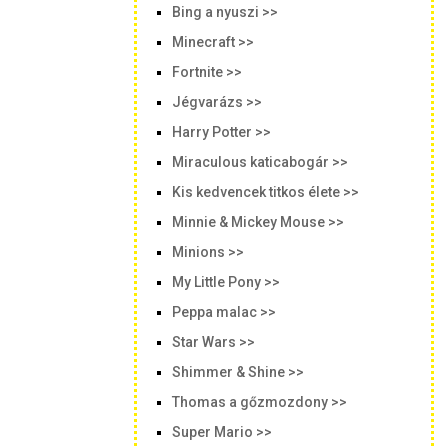
Bing a nyuszi >>
Minecraft >>
Fortnite >>
Jégvarázs >>
Harry Potter >>
Miraculous katicabogár >>
Kis kedvencek titkos élete >>
Minnie & Mickey Mouse >>
Minions >>
My Little Pony >>
Peppa malac >>
Star Wars >>
Shimmer & Shine >>
Thomas a gőzmozdony >>
Super Mario >>