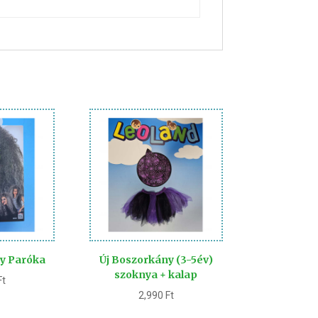
y Paróka
Új Boszorkány (3-5év)
szoknya + kalap
Ft
2,990
Ft