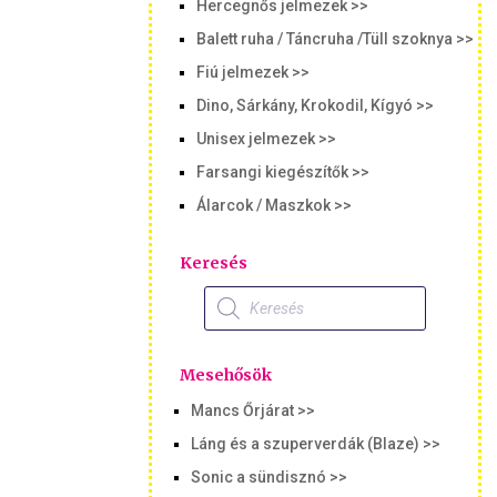
Hercegnős jelmezek >>
Balett ruha / Táncruha /Tüll szoknya >>
Fiú jelmezek >>
Dino, Sárkány, Krokodil, Kígyó >>
Unisex jelmezek >>
Farsangi kiegészítők >>
Álarcok / Maszkok >>
Keresés
Products
search
Mesehősök
Mancs Őrjárat >>
Láng és a szuperverdák (Blaze) >>
Sonic a sündisznó >>