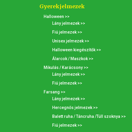
Gyerekjelmezek
Halloween >>
Lány jelmezek >>
Fiú jelmezek >>
Unisex jelmezek >>
Halloween kiegészítők >>
Álarcok / Maszkok >>
Mikulás / Karácsony >>
Lány jelmezek >>
Fiú jelmezek >>
Farsang >>
Lány jelmezek >>
Hercegnős jelmezek >>
Balett ruha / Táncruha /Tüll szoknya >>
Fiú jelmezek >>