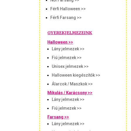
Női Farsang >>
Férfi Halloween >>
Férfi Farsang >>
GYEREKJELMEZEINK
Halloween >>
Lány jelmezek >>
Fiú jelmezek >>
Unisex jelmezek >>
Halloween kiegészítők >>
Álarcok / Maszkok >>
Mikulás / Karácsony >>
Lány jelmezek >>
Fiú jelmezek >>
Farsang >>
Lány jelmezek >>