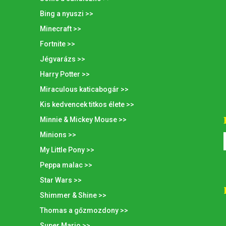
Bing a nyuszi >>
Minecraft >>
Fortnite >>
Jégvarázs >>
Harry Potter >>
Miraculous katicabogár >>
Kis kedvencek titkos élete >>
Minnie & Mickey Mouse >>
Minions >>
My Little Pony >>
Peppa malac >>
Star Wars >>
Shimmer & Shine >>
Thomas a gőzmozdony >>
Super Mario >>