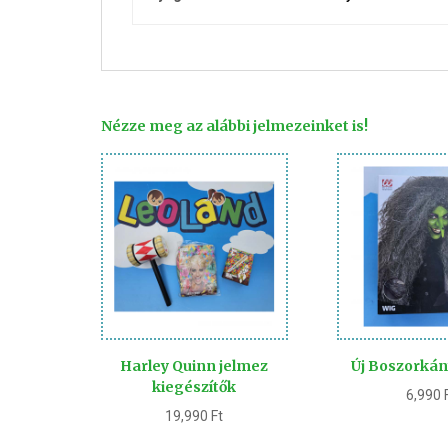
Nézze meg az alábbi jelmezeinket is!
Harley Quinn jelmez
Új Boszorkán
kiegészítők
6,990
19,990
Ft