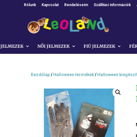
Rólunk
Kapcsolat
Rendeléseim
Szállítási információk
 JELMEZEK
NŐI JELMEZEK
FIÚ JELMEZEK
FÉ
Kezdőlap
/
Halloween termékek
/
Halloween kiegészí