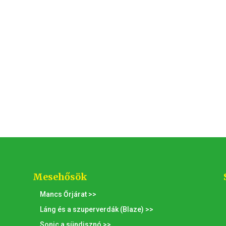
Mesehősök
Mancs Őrjárat >>
Láng és a szuperverdák (Blaze) >>
Sonic a sündisznó >>