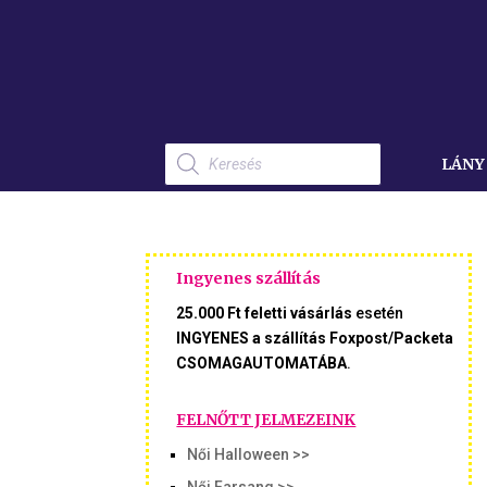
Products
search
LÁNY
Ingyenes szállítás
25.000 Ft feletti vásárlás
esetén
INGYENES a szállítás Foxpost/Packeta
CSOMAGAUTOMATÁBA
.
FELNŐTT JELMEZEINK
Női Halloween >>