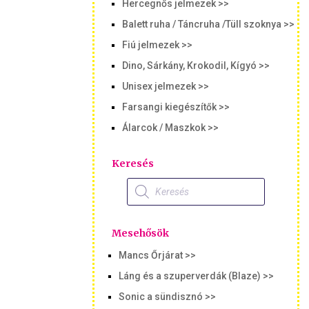
Hercegnős jelmezek >>
Balett ruha / Táncruha /Tüll szoknya >>
Fiú jelmezek >>
Dino, Sárkány, Krokodil, Kígyó >>
Unisex jelmezek >>
Farsangi kiegészítők >>
Álarcok / Maszkok >>
Keresés
Products
search
Mesehősök
Mancs Őrjárat >>
Láng és a szuperverdák (Blaze) >>
Sonic a sündisznó >>