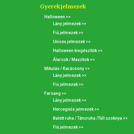
Gyerekjelmezek
Halloween >>
Lány jelmezek >>
Fiú jelmezek >>
Unisex jelmezek >>
Halloween kiegészítők >>
Álarcok / Maszkok >>
Mikulás / Karácsony >>
Lány jelmezek >>
Fiú jelmezek >>
Farsang >>
Lány jelmezek >>
Hercegnős jelmezek >>
Balett ruha / Táncruha /Tüll szoknya >>
Fiú jelmezek >>