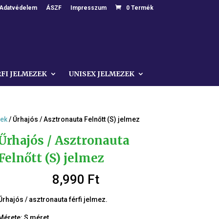
Adatvédelem
ÁSZF
Impresszum
0 Termék
RFI JELMEZEK
UNISEX JELMEZEK
zek
/ Űrhajós / Asztronauta Felnőtt (S) jelmez
Űrhajós / Asztronauta
Felnőtt (S) jelmez
8,990
Ft
Űrhajós / asztronauta férfi jelmez.
Mérete: S méret.