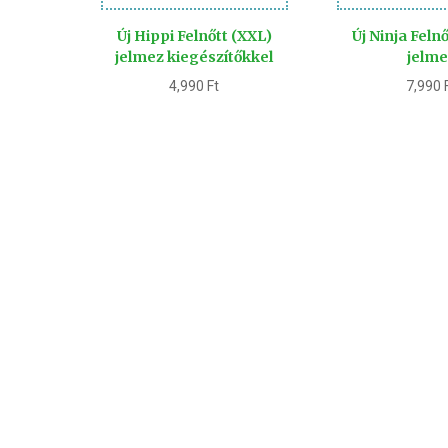
Új Hippi Felnőtt (XXL)
Új Ninja Feln
jelmez kiegészítőkkel
jelme
4,990
Ft
7,990