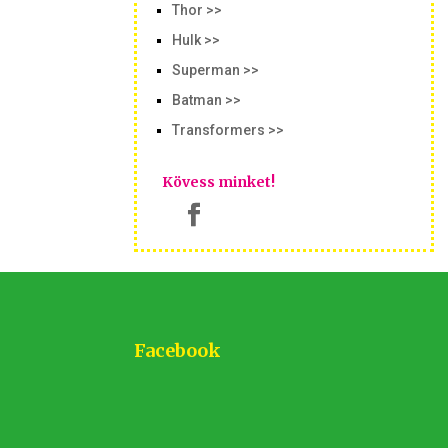
Thor >>
Hulk >>
Superman >>
Batman >>
Transformers >>
Kövess minket!
Facebook