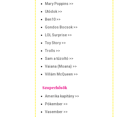
Mary Poppins >>
Utódok >>
Ben10 >>
Gondos Bocsok >>
LOL Surprise >>
Toy Story >>
Trolls >>
Sam a tűzoltó >>
Vaiana (Moana) >>
Villám McQueen >>
Szuperhősök
Amerika kapitány >>
Pókember >>
Vasember >>