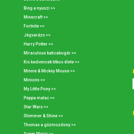
Bing a nyuszi >>
Minecraft >>
Fortnite >>
Jégvarázs >>
Harry Potter >>
Miraculous katicabogár >>
Kis kedvencek titkos élete >>
Minnie & Mickey Mouse >>
Minions >>
My Little Pony >>
Peppa malac >>
Star Wars >>
Shimmer & Shine >>
Thomas a gőzmozdony >>
Super Mario >>