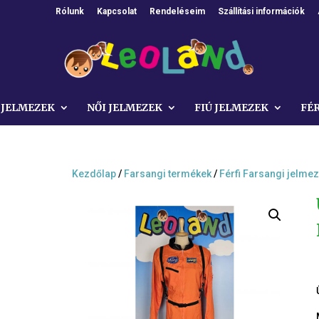
Rólunk
Kapcsolat
Rendeléseim
Szállítási információk
 JELMEZEK
NŐI JELMEZEK
FIÚ JELMEZEK
FÉ
Kezdőlap
/
Farsangi termékek
/
Férfi Farsangi jelme