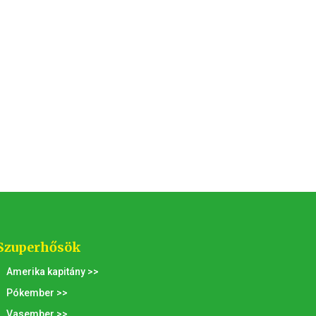
Szuperhősök
Amerika kapitány >>
Pókember >>
Vasember >>