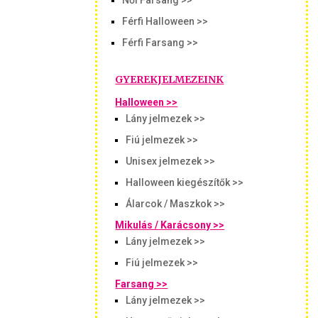
Női Farsang >>
Férfi Halloween >>
Férfi Farsang >>
GYEREKJELMEZEINK
Halloween >>
Lány jelmezek >>
Fiú jelmezek >>
Unisex jelmezek >>
Halloween kiegészítők >>
Álarcok / Maszkok >>
Mikulás / Karácsony >>
Lány jelmezek >>
Fiú jelmezek >>
Farsang >>
Lány jelmezek >>