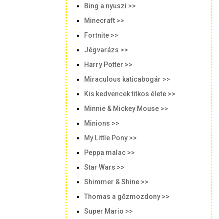
Bing a nyuszi >>
Minecraft >>
Fortnite >>
Jégvarázs >>
Harry Potter >>
Miraculous katicabogár >>
Kis kedvencek titkos élete >>
Minnie & Mickey Mouse >>
Minions >>
My Little Pony >>
Peppa malac >>
Star Wars >>
Shimmer & Shine >>
Thomas a gőzmozdony >>
Super Mario >>