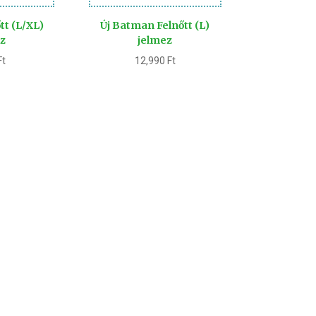
őtt (L/XL)
Új Batman Felnőtt (L)
z
jelmez
Ft
12,990
Ft