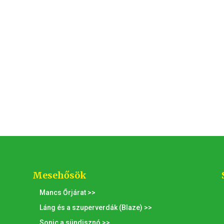
Mesehősök
Mancs Őrjárat >>
Láng és a szuperverdák (Blaze) >>
Sonic a sündisznó >>