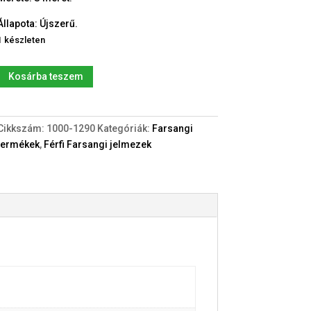
Állapota: Újszerű.
1 készleten
Űrhajós
Kosárba teszem
/
Asztronauta
Felnőtt
Cikkszám:
1000-1290
Kategóriák:
Farsangi
(S)
termékek
,
Férfi Farsangi jelmezek
jelmez
mennyiség