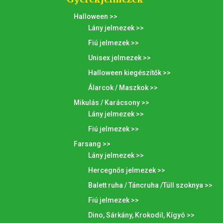
Halloween >>
Lány jelmezek >>
Fiú jelmezek >>
Unisex jelmezek >>
Halloween kiegészítők >>
Álarcok / Maszkok >>
Mikulás / Karácsony >>
Lány jelmezek >>
Fiú jelmezek >>
Farsang >>
Lány jelmezek >>
Hercegnős jelmezek >>
Balett ruha / Táncruha /Tüll szoknya >>
Fiú jelmezek >>
Dino, Sárkány, Krokodil, Kígyó >>