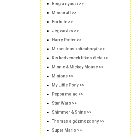
Bing a nyuszi >>
Minecraft >>
Fortnite >>
Jégvarázs >>
Harry Potter >>
Miraculous katicabogár >>
Kis kedvencek titkos élete >>
Minnie & Mickey Mouse >>
Minions >>
My Little Pony >>
Peppa malac >>
Star Wars >>
Shimmer & Shine >>
Thomas a gőzmozdony >>
Super Mario >>