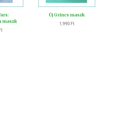
Wars:
Új Grincs maszk
n maszk
1,990
Ft
Ft