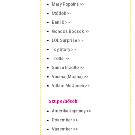
Mary Poppins >>
Utódok >>
Ben10 >>
Gondos Bocsok >>
LOL Surprise >>
Toy Story >>
Trolls >>
Sam a tűzoltó >>
Vaiana (Moana) >>
Villám McQueen >>
Szuperhősök
Amerika kapitány >>
Pókember >>
Vasember >>