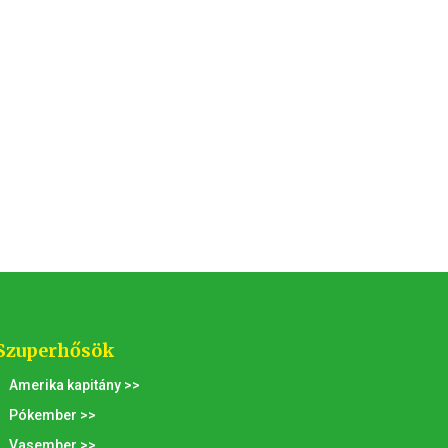
Szuperhősök
Amerika kapitány >>
Pókember >>
Vasember >>