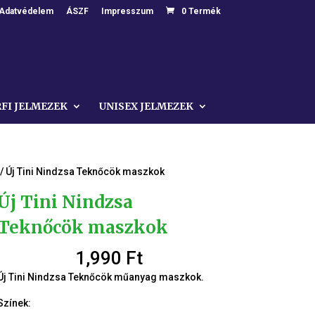
Adatvédelem
ÁSZF
Impresszum
0 Termék
RFI JELMEZEK
UNISEX JELMEZEK
/ Új Tini Nindzsa Teknőcök maszkok
Új Tini Nindzsa
Teknőcök maszkok
1,990
Ft
Új Tini Nindzsa Teknőcök műanyag maszkok.
Színek: