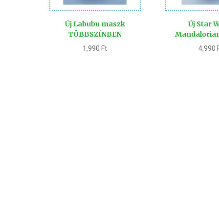
Új Labubu maszk
Új Star 
TÖBBSZÍNBEN
Mandaloria
1,990
Ft
4,990