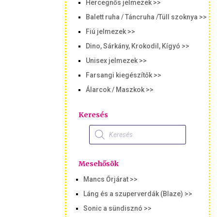
Hercegnős jelmezek >>
Balett ruha / Táncruha /Tüll szoknya >>
Fiú jelmezek >>
Dino, Sárkány, Krokodil, Kígyó >>
Unisex jelmezek >>
Farsangi kiegészítők >>
Álarcok / Maszkok >>
Keresés
Products
search
Mesehősök
Mancs Őrjárat >>
Láng és a szuperverdák (Blaze) >>
Sonic a sündisznó >>