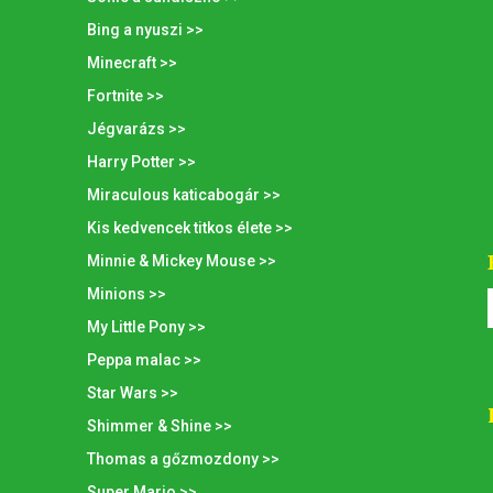
Bing a nyuszi >>
Minecraft >>
Fortnite >>
Jégvarázs >>
Harry Potter >>
Miraculous katicabogár >>
Kis kedvencek titkos élete >>
Minnie & Mickey Mouse >>
Minions >>
My Little Pony >>
Peppa malac >>
Star Wars >>
Shimmer & Shine >>
Thomas a gőzmozdony >>
Super Mario >>