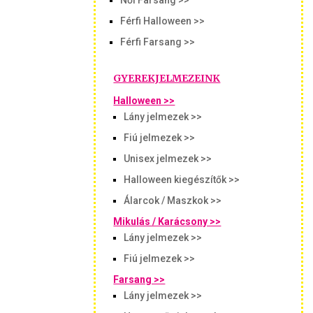
Női Farsang >>
Férfi Halloween >>
Férfi Farsang >>
GYEREKJELMEZEINK
Halloween >>
Lány jelmezek >>
Fiú jelmezek >>
Unisex jelmezek >>
Halloween kiegészítők >>
Álarcok / Maszkok >>
Mikulás / Karácsony >>
Lány jelmezek >>
Fiú jelmezek >>
Farsang >>
Lány jelmezek >>