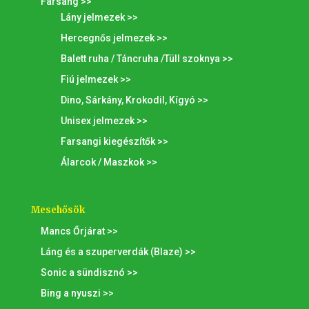
Farsang >>
Lány jelmezek >>
Hercegnős jelmezek >>
Balett ruha / Táncruha /Tüll szoknya >>
Fiú jelmezek >>
Dino, Sárkány, Krokodil, Kígyó >>
Unisex jelmezek >>
Farsangi kiegészítők >>
Álarcok / Maszkok >>
Mesehősök
Mancs Őrjárat >>
Láng és a szuperverdák (Blaze) >>
Sonic a sündisznó >>
Bing a nyuszi >>