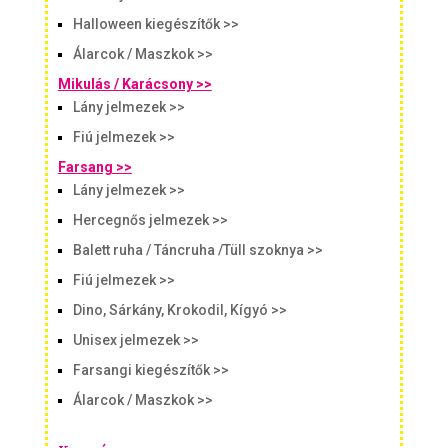
Halloween kiegészítők >>
Álarcok / Maszkok >>
Mikulás / Karácsony >>
Lány jelmezek >>
Fiú jelmezek >>
Farsang >>
Lány jelmezek >>
Hercegnős jelmezek >>
Balett ruha / Táncruha /Tüll szoknya >>
Fiú jelmezek >>
Dino, Sárkány, Krokodil, Kígyó >>
Unisex jelmezek >>
Farsangi kiegészítők >>
Álarcok / Maszkok >>