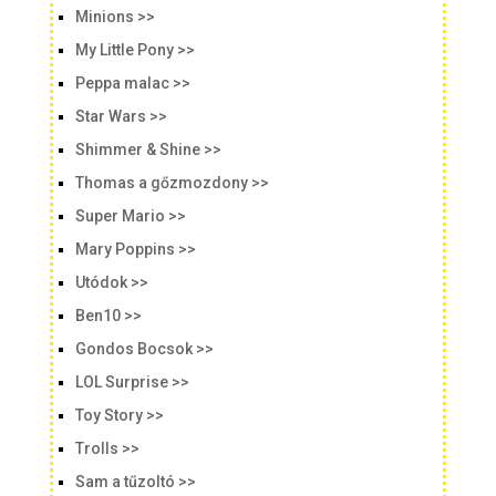
Minions >>
My Little Pony >>
Peppa malac >>
Star Wars >>
Shimmer & Shine >>
Thomas a gőzmozdony >>
Super Mario >>
Mary Poppins >>
Utódok >>
Ben10 >>
Gondos Bocsok >>
LOL Surprise >>
Toy Story >>
Trolls >>
Sam a tűzoltó >>