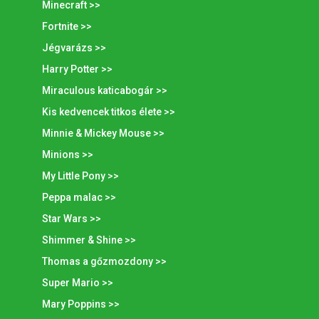
Minecraft >>
Fortnite >>
Jégvarázs >>
Harry Potter >>
Miraculous katicabogár >>
Kis kedvencek titkos élete >>
Minnie & Mickey Mouse >>
Minions >>
My Little Pony >>
Peppa malac >>
Star Wars >>
Shimmer & Shine >>
Thomas a gőzmozdony >>
Super Mario >>
Mary Poppins >>