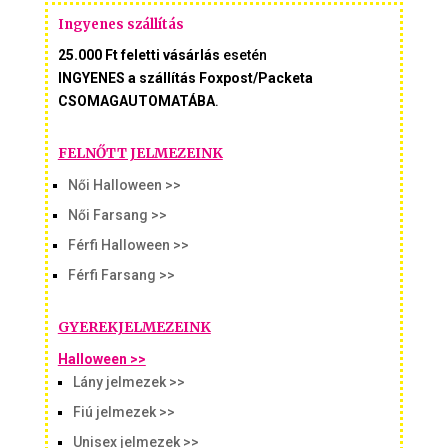
Ingyenes szállítás
25.000 Ft feletti vásárlás
esetén
INGYENES a szállítás Foxpost/Packeta
CSOMAGAUTOMATÁBA
.
FELNŐTT JELMEZEINK
Női Halloween >>
Női Farsang >>
Férfi Halloween >>
Férfi Farsang >>
GYEREKJELMEZEINK
Halloween >>
Lány jelmezek >>
Fiú jelmezek >>
Unisex jelmezek >>