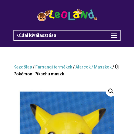
Oldal kiválasztása
Kezdőlap
/
Farsangi termékek
/
Álarcok / Maszkok
/ Új
Pokémon: Pikachu maszk