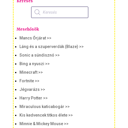
Keresés
Products
search
Mesehősök
Mancs Őrjárat >>
Láng és a szuperverdák (Blaze) >>
Sonic a sündisznó >>
Bing a nyuszi >>
Minecraft >>
Fortnite >>
Jégvarázs >>
Harry Potter >>
Miraculous katicabogár >>
Kis kedvencek titkos élete >>
Minnie & Mickey Mouse >>