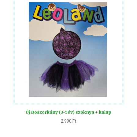
Új Boszorkány (3-5év) szoknya + kalap
2,990
Ft