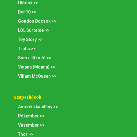
Utódok >>
Ben10 >>
Gondos Bocsok >>
LOL Surprise >>
Toy Story >>
Trolls >>
Sam a tűzoltó >>
Vaiana (Moana) >>
Villám McQueen >>
Szuperhősök
Amerika kapitány >>
Pókember >>
Vasember >>
Thor >>