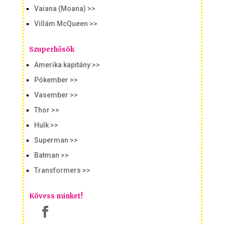
Vaiana (Moana) >>
Villám McQueen >>
Szuperhősök
Amerika kapitány >>
Pókember >>
Vasember >>
Thor >>
Hulk >>
Superman >>
Batman >>
Transformers >>
Kövess minket!