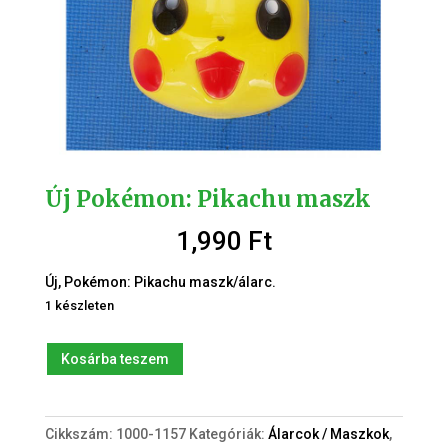
Új Pokémon: Pikachu maszk
1,990
Ft
Új, Pokémon: Pikachu maszk/álarc.
1 készleten
Új
Kosárba teszem
Pokémon:
Pikachu
maszk
Cikkszám:
1000-1157
Kategóriák:
Álarcok / Maszkok
,
mennyiség