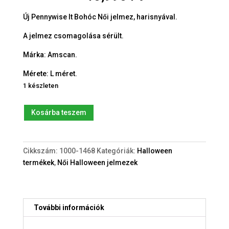
Új Pennywise It Bohóc Női jelmez, harisnyával.
A jelmez csomagolása sérült.
Márka: Amscan.
Mérete: L méret.
1 készleten
Új
Kosárba teszem
Pennywise
IT
Bohóc
Cikkszám:
1000-1468
Kategóriák:
Halloween
Női
termékek
,
Női Halloween jelmezek
(L)
jelmez
harisnyával
mennyiség
További információk