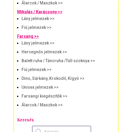
Álarcok / Maszkok >>
Mikulás / Karácsony >>
Lány jelmezek >>
Fiú jelmezek >>
Farsang >>
Lány jelmezek >>
Hercegnős jelmezek >>
Balett ruha / Táncruha /Tüll szoknya >>
Fiú jelmezek >>
Dino, Sárkány, Krokodil, Kígyó >>
Unisex jelmezek >>
Farsangi kiegészítők >>
Álarcok / Maszkok >>
Keresés
Products
search