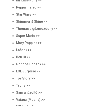
My Little Pony >>
Peppa malac >>
Star Wars >>
Shimmer & Shine >>
Thomas a gőzmozdony >>
Super Mario >>
Mary Poppins >>
Utódok >>
Ben10 >>
Gondos Bocsok >>
LOL Surprise >>
Toy Story >>
Trolls >>
Sam a tűzoltó >>
Vaiana (Moana) >>