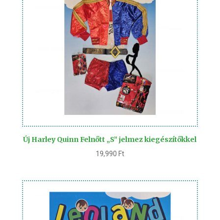
Új Harley Quinn Felnőtt „S” jelmez kiegészítőkkel
19,990
Ft