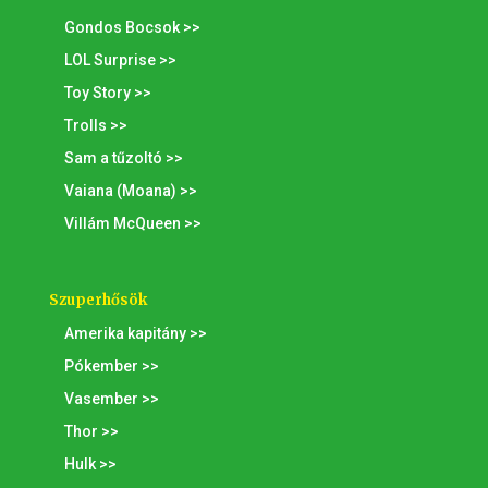
Gondos Bocsok >>
LOL Surprise >>
Toy Story >>
Trolls >>
Sam a tűzoltó >>
Vaiana (Moana) >>
Villám McQueen >>
Szuperhősök
Amerika kapitány >>
Pókember >>
Vasember >>
Thor >>
Hulk >>