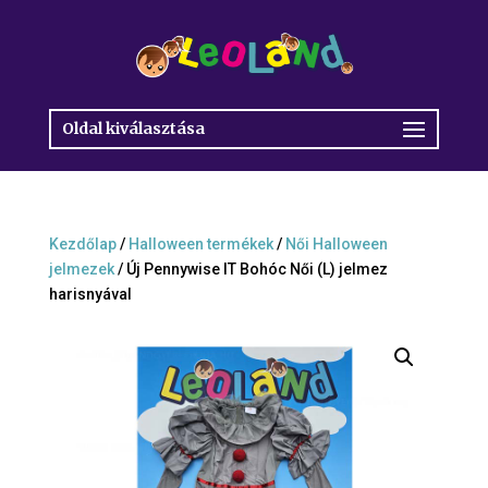
Oldal kiválasztása
Kezdőlap
/
Halloween termékek
/
Női Halloween
jelmezek
/ Új Pennywise IT Bohóc Női (L) jelmez
harisnyával