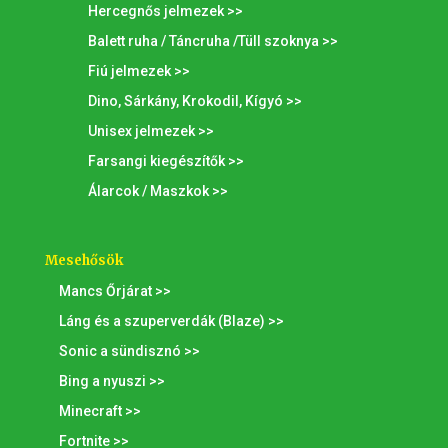
Hercegnős jelmezek >>
Balett ruha / Táncruha /Tüll szoknya >>
Fiú jelmezek >>
Dino, Sárkány, Krokodil, Kígyó >>
Unisex jelmezek >>
Farsangi kiegészítők >>
Álarcok / Maszkok >>
Mesehősök
Mancs Őrjárat >>
Láng és a szuperverdák (Blaze) >>
Sonic a sündisznó >>
Bing a nyuszi >>
Minecraft >>
Fortnite >>