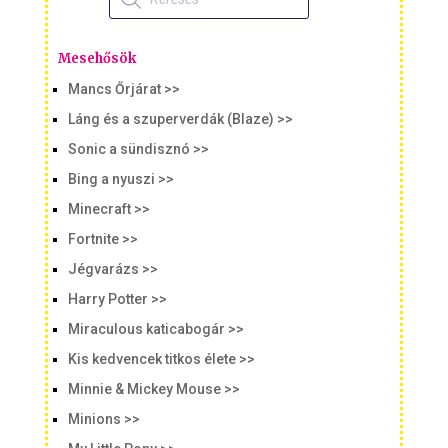
Mesehősök
Mancs Őrjárat >>
Láng és a szuperverdák (Blaze) >>
Sonic a sündisznó >>
Bing a nyuszi >>
Minecraft >>
Fortnite >>
Jégvarázs >>
Harry Potter >>
Miraculous katicabogár >>
Kis kedvencek titkos élete >>
Minnie & Mickey Mouse >>
Minions >>