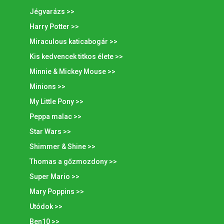
Jégvarázs >>
Harry Potter >>
Miraculous katicabogár >>
Kis kedvencek titkos élete >>
Minnie & Mickey Mouse >>
Minions >>
My Little Pony >>
Peppa malac >>
Star Wars >>
Shimmer & Shine >>
Thomas a gőzmozdony >>
Super Mario >>
Mary Poppins >>
Utódok >>
Ben10 >>