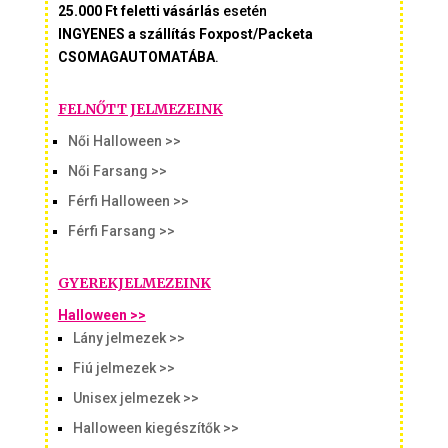
25.000 Ft feletti vásárlás
esetén
INGYENES a szállítás Foxpost/Packeta
CSOMAGAUTOMATÁBA
.
FELNŐTT JELMEZEINK
Női Halloween >>
Női Farsang >>
Férfi Halloween >>
Férfi Farsang >>
GYEREKJELMEZEINK
Halloween >>
Lány jelmezek >>
Fiú jelmezek >>
Unisex jelmezek >>
Halloween kiegészítők >>