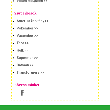
Villám McQueen >>
Szuperhősök
Amerika kapitány >>
Pókember >>
Vasember >>
Thor >>
Hulk >>
Superman >>
Batman >>
Transformers >>
Kövess minket!