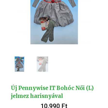
Új Pennywise IT Bohóc Női (L)
jelmez harisnyával
10,990
Ft