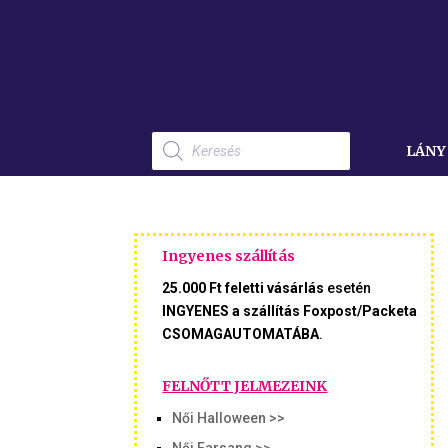
Products
search
LÁNY
Ingyenes szállítás
25.000 Ft feletti vásárlás
esetén
INGYENES a szállítás Foxpost/Packeta
CSOMAGAUTOMATÁBA
.
FELNŐTT JELMEZEINK
Női Halloween >>