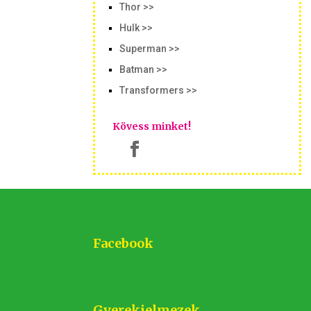
Thor >>
Hulk >>
Superman >>
Batman >>
Transformers >>
Kövess minket!
Facebook
Gyerekjelmezek