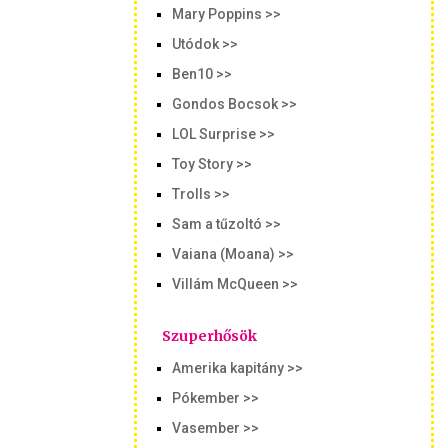
Mary Poppins >>
Utódok >>
Ben10 >>
Gondos Bocsok >>
LOL Surprise >>
Toy Story >>
Trolls >>
Sam a tűzoltó >>
Vaiana (Moana) >>
Villám McQueen >>
Szuperhősök
Amerika kapitány >>
Pókember >>
Vasember >>