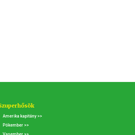
Szuperhősök
Amerika kapitány >>
Pókember >>
Vasember >>