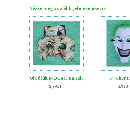
Nézze meg az alábbi jelmezeinket is!
Új Sérült Baba arc maszk
Új Joker 
3,990
Ft
3,990