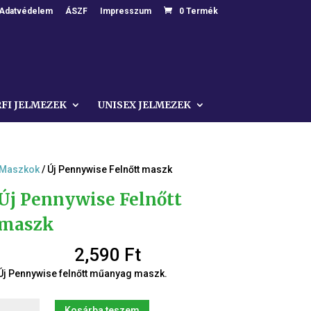
Adatvédelem
ÁSZF
Impresszum
0 Termék
RFI JELMEZEK
UNISEX JELMEZEK
/Maszkok
/ Új Pennywise Felnőtt maszk
Új Pennywise Felnőtt
maszk
2,590
Ft
Új Pennywise felnőtt műanyag maszk.
Új
Kosárba teszem