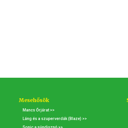
Mesehősök
Mancs Őrjárat >>
Láng és a szuperverdák (Blaze) >>
Sonic a sündisznó >>