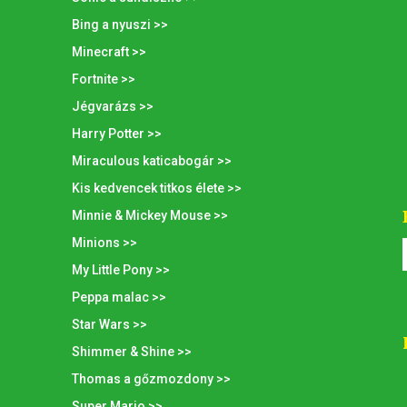
Bing a nyuszi >>
Minecraft >>
Fortnite >>
Jégvarázs >>
Harry Potter >>
Miraculous katicabogár >>
Kis kedvencek titkos élete >>
Minnie & Mickey Mouse >>
Minions >>
My Little Pony >>
Peppa malac >>
Star Wars >>
Shimmer & Shine >>
Thomas a gőzmozdony >>
Super Mario >>