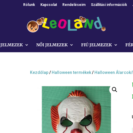
Rólunk
Kapcsolat
Rendeléseim
Szállítási információk
 JELMEZEK
NŐI JELMEZEK
FIÚ JELMEZEK
FÉ
Kezdőlap
/
Halloween termékek
/
Halloween Álarcok