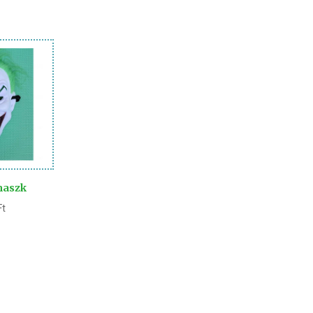
maszk
Ft