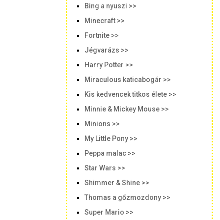
Bing a nyuszi >>
Minecraft >>
Fortnite >>
Jégvarázs >>
Harry Potter >>
Miraculous katicabogár >>
Kis kedvencek titkos élete >>
Minnie & Mickey Mouse >>
Minions >>
My Little Pony >>
Peppa malac >>
Star Wars >>
Shimmer & Shine >>
Thomas a gőzmozdony >>
Super Mario >>