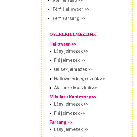
Női Farsang >>
Férfi Halloween >>
Férfi Farsang >>
GYEREKJELMEZEINK
Halloween >>
Lány jelmezek >>
Fiú jelmezek >>
Unisex jelmezek >>
Halloween kiegészítők >>
Álarcok / Maszkok >>
Mikulás / Karácsony >>
Lány jelmezek >>
Fiú jelmezek >>
Farsang >>
Lány jelmezek >>