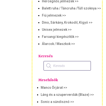
Hercegnős jelmezek >>
Balett ruha / Táncruha /Tüll szoknya >>
Fiú jelmezek >>
Dino, Sárkány, Krokodil, Kígyó >>
Unisex jelmezek >>
Farsangi kiegészítők >>
Álarcok / Maszkok >>
Keresés
Products
search
Mesehősök
Mancs Őrjárat >>
Láng és a szuperverdák (Blaze) >>
Sonic a sündisznó >>