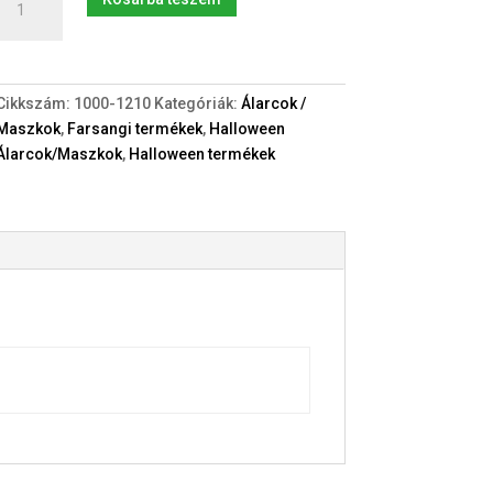
Pennywise
Felnőtt
maszk
mennyiség
Cikkszám:
1000-1210
Kategóriák:
Álarcok /
Maszkok
,
Farsangi termékek
,
Halloween
Álarcok/Maszkok
,
Halloween termékek