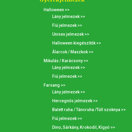
Halloween >>
Lány jelmezek >>
Fiú jelmezek >>
Unisex jelmezek >>
Halloween kiegészítők >>
Álarcok / Maszkok >>
Mikulás / Karácsony >>
Lány jelmezek >>
Fiú jelmezek >>
Farsang >>
Lány jelmezek >>
Hercegnős jelmezek >>
Balett ruha / Táncruha /Tüll szoknya >>
Fiú jelmezek >>
Dino, Sárkány, Krokodil, Kígyó >>