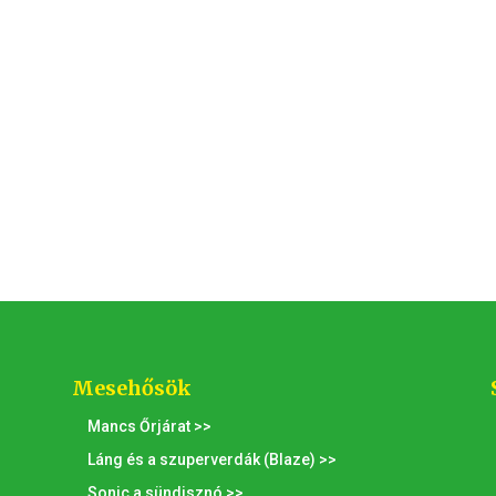
Mesehősök
Mancs Őrjárat >>
Láng és a szuperverdák (Blaze) >>
Sonic a sündisznó >>