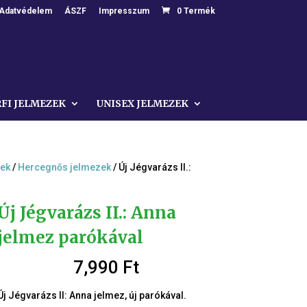
Adatvédelem
ÁSZF
Impresszum
0 Termék
RFI JELMEZEK
UNISEX JELMEZEK
zek
/
Hercegnős jelmezek
/ Új Jégvarázs II.:
Új Jégvarázs II.: Anna
jelmez parókával
7,990
Ft
Új Jégvarázs II: Anna jelmez, új parókával.