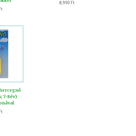
őkkel
8,990
Ft
Ft
 hercegnő
v, 7-8év)
onával
Ft