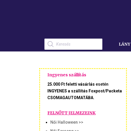
Products
search
LÁNY
Ingyenes szállítás
25.000 Ft feletti vásárlás
esetén
INGYENES a szállítás Foxpost/Packeta
CSOMAGAUTOMATÁBA
.
FELNŐTT JELMEZEINK
Női Halloween >>