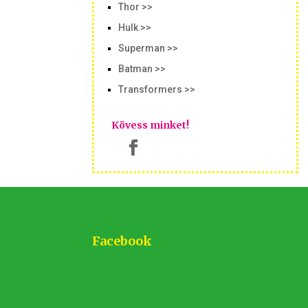
Thor >>
Hulk >>
Superman >>
Batman >>
Transformers >>
Kövess minket!
Facebook