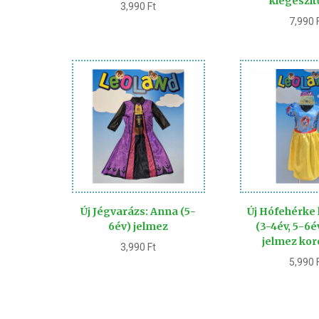
kiegészít
3,990
Ft
7,990
Új Jégvarázs: Anna (5-
Új Hófehérke
6év) jelmez
(3-4év, 5-6é
jelmez kor
3,990
Ft
5,990