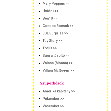
Mary Poppins >>
Utódok >>
Ben10 >>
Gondos Bocsok >>
LOL Surprise >>
Toy Story >>
Trolls >>
Sam a tűzoltó >>
Vaiana (Moana) >>
Villám McQueen >>
Szuperhősök
Amerika kapitány >>
Pókember >>
Vasember >>