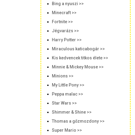
Bing a nyuszi >>
Minecraft >>
Fortnite >>
Jégvarázs >>
Harry Potter >>
Miraculous katicabogár >>
Kis kedvencek titkos élete >>
Minnie & Mickey Mouse >>
Minions >>
My Little Pony >>
Peppa malac >>
Star Wars >>
Shimmer & Shine >>
Thomas a gőzmozdony >>
Super Mario >>