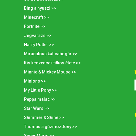
Bing a nyuszi >>
Minecraft >>
Fortnite >>
Jégvarázs >>
Harry Potter >>
Miraculous katicabogár >>
Kis kedvencek titkos élete >>
Minnie & Mickey Mouse >>
Minions >>
My Little Pony >>
Peppa malac >>
Star Wars >>
Shimmer & Shine >>
Thomas a gőzmozdony >>
Super Mario >>