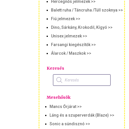
Hercegnős jelmezek >>
Balett ruha / Táncruha /Tüll szoknya >>
Fiú jelmezek >>
Dino, Sárkány, Krokodil, Kígyó >>
Unisex jelmezek >>
Farsangi kiegészítők >>
Álarcok / Maszkok >>
Keresés
Products
search
Mesehősök
Mancs Őrjárat >>
Láng és a szuperverdák (Blaze) >>
Sonic a sündisznó >>