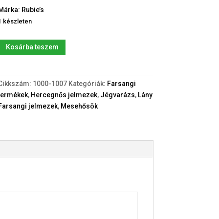
Márka: Rubie’s
1 készleten
Új
Kosárba teszem
Jégvarázs
I.:
Anna
Cikkszám:
1000-1007
Kategóriák:
Farsangi
jelmez
termékek
,
Hercegnős jelmezek
,
Jégvarázs
,
Lány
parókával
Farsangi jelmezek
,
Mesehősök
mennyiség