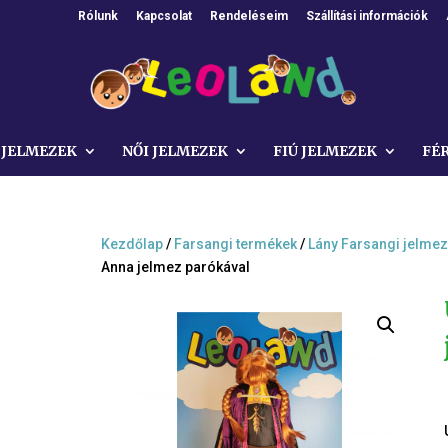
Rólunk
Kapcsolat
Rendeléseim
Szállítási információk
 JELMEZEK
NŐI JELMEZEK
FIÚ JELMEZEK
FÉ
Kezdőlap
/
Farsangi termékek
/
Lány Farsangi jelme
Anna jelmez parókával