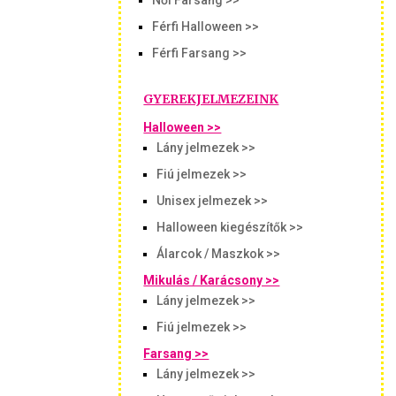
Női Farsang >>
Férfi Halloween >>
Férfi Farsang >>
GYEREKJELMEZEINK
Halloween >>
Lány jelmezek >>
Fiú jelmezek >>
Unisex jelmezek >>
Halloween kiegészítők >>
Álarcok / Maszkok >>
Mikulás / Karácsony >>
Lány jelmezek >>
Fiú jelmezek >>
Farsang >>
Lány jelmezek >>