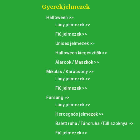
Gyerekjelmezek
Halloween >>
Lány jelmezek >>
Fiú jelmezek >>
Unisex jelmezek >>
Halloween kiegészítők >>
Álarcok / Maszkok >>
Mikulás / Karácsony >>
Lány jelmezek >>
Fiú jelmezek >>
Farsang >>
Lány jelmezek >>
Hercegnős jelmezek >>
Balett ruha / Táncruha /Tüll szoknya >>
Fiú jelmezek >>