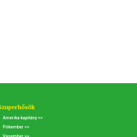
Szuperhősök
Amerika kapitány >>
Pókember >>
Vasember >>