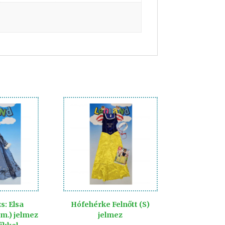
s: Elsa
Hófehérke Felnőtt (S)
m.) jelmez
jelmez