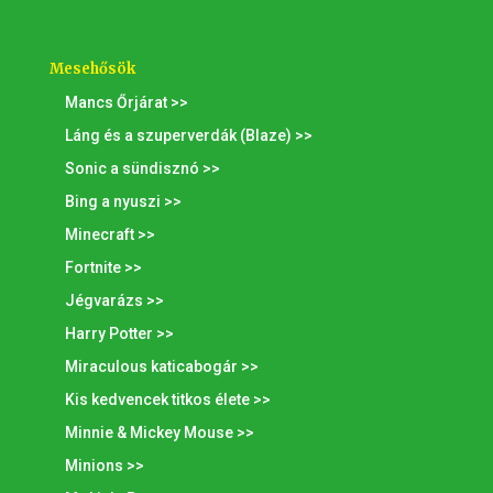
Mesehősök
Mancs Őrjárat >>
Láng és a szuperverdák (Blaze) >>
Sonic a sündisznó >>
Bing a nyuszi >>
Minecraft >>
Fortnite >>
Jégvarázs >>
Harry Potter >>
Miraculous katicabogár >>
Kis kedvencek titkos élete >>
Minnie & Mickey Mouse >>
Minions >>