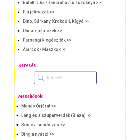
Balett ruha / Táncruha /Tüll szoknya >>
Fiú jelmezek >>
Dino, Sárkány, Krokodil, Kígyó >>
Unisex jelmezek >>
Farsangi kiegészítők >>
Álarcok / Maszkok >>
Keresés
Products
search
Mesehősök
Mancs Őrjárat >>
Láng és a szuperverdák (Blaze) >>
Sonic a sündisznó >>
Bing a nyuszi >>