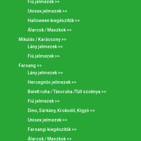
Fiú jelmezek >>
Unisex jelmezek >>
Halloween kiegészítők >>
Álarcok / Maszkok >>
Mikulás / Karácsony >>
Lány jelmezek >>
Fiú jelmezek >>
Farsang >>
Lány jelmezek >>
Hercegnős jelmezek >>
Balett ruha / Táncruha /Tüll szoknya >>
Fiú jelmezek >>
Dino, Sárkány, Krokodil, Kígyó >>
Unisex jelmezek >>
Farsangi kiegészítők >>
Álarcok / Maszkok >>