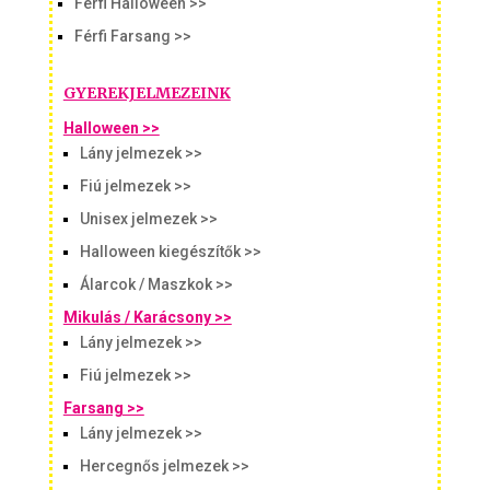
Férfi Halloween >>
Férfi Farsang >>
GYEREKJELMEZEINK
Halloween >>
Lány jelmezek >>
Fiú jelmezek >>
Unisex jelmezek >>
Halloween kiegészítők >>
Álarcok / Maszkok >>
Mikulás / Karácsony >>
Lány jelmezek >>
Fiú jelmezek >>
Farsang >>
Lány jelmezek >>
Hercegnős jelmezek >>