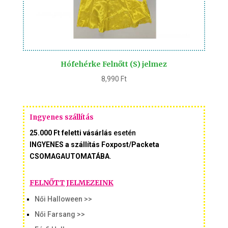
Hófehérke Felnőtt (S) jelmez
8,990
Ft
Ingyenes szállítás
25.000 Ft feletti vásárlás
esetén
INGYENES a szállítás Foxpost/Packeta
CSOMAGAUTOMATÁBA
.
FELNŐTT JELMEZEINK
Női Halloween >>
Női Farsang >>