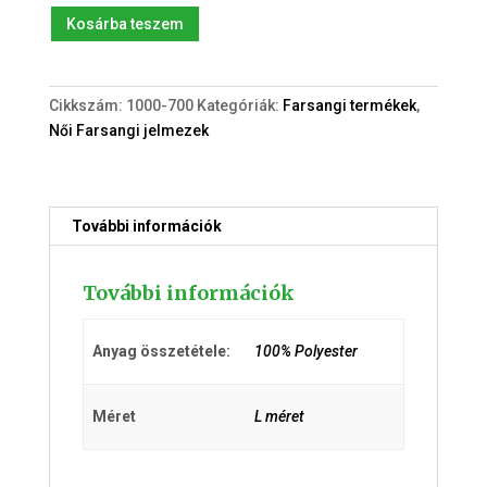
Új
Kosárba teszem
Hippi
Felnőtt
(L)
Cikkszám:
1000-700
Kategóriák:
Farsangi termékek
,
jelmez
Női Farsangi jelmezek
mennyiség
További információk
További információk
Anyag összetétele:
100% Polyester
Méret
L méret