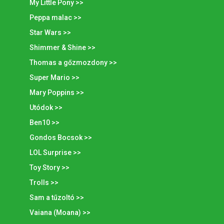
My Little Pony >>
Peppa malac >>
Star Wars >>
Shimmer & Shine >>
Thomas a gőzmozdony >>
Super Mario >>
Mary Poppins >>
Utódok >>
Ben10 >>
Gondos Bocsok >>
LOL Surprise >>
Toy Story >>
Trolls >>
Sam a tűzoltó >>
Vaiana (Moana) >>