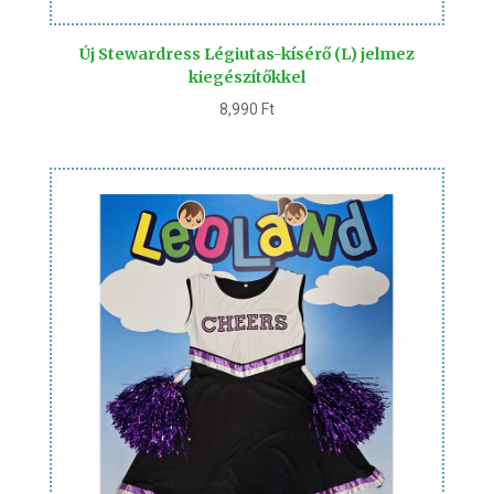
Új Stewardress Légiutas-kísérő (L) jelmez
kiegészítőkkel
8,990
Ft