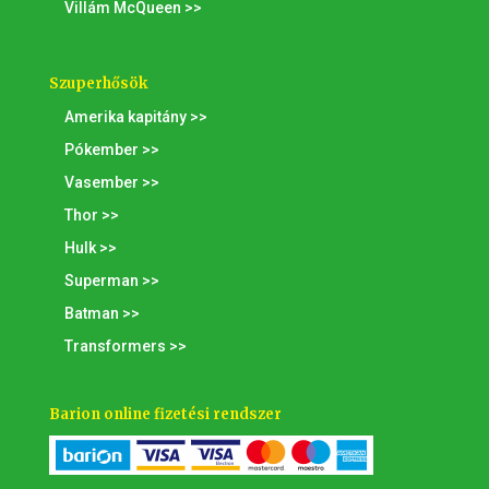
Villám McQueen >>
Szuperhősök
Amerika kapitány >>
Pókember >>
Vasember >>
Thor >>
Hulk >>
Superman >>
Batman >>
Transformers >>
Barion online fizetési rendszer