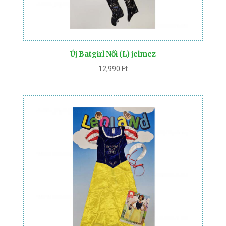
Új Batgirl Női (L) jelmez
12,990
Ft