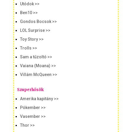
Utódok >>
Ben10 >>
Gondos Bocsok >>
LOL Surprise >>
Toy Story >>
Trolls >>
Sam a tűzoltó >>
Vaiana (Moana) >>
Villám McQueen >>
Szuperhősök
Amerika kapitány >>
Pókember >>
Vasember >>
Thor >>