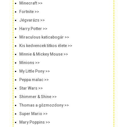
Minecraft >>
Fortnite >>
Jégvarázs >>
Harry Potter >>
Miraculous katicabogár >>
Kis kedvencek titkos élete >>
Minnie & Mickey Mouse >>
Minions >>
My Little Pony >>
Peppa malac >>
Star Wars >>
Shimmer & Shine >>
Thomas a gőzmozdony >>
Super Mario >>
Mary Poppins >>