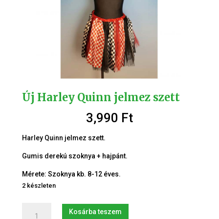
Új Harley Quinn jelmez szett
3,990
Ft
Harley Quinn jelmez szett.
Gumis derekú szoknya + hajpánt.
Mérete: Szoknya kb. 8-12 éves.
2 készleten
Új
Kosárba teszem