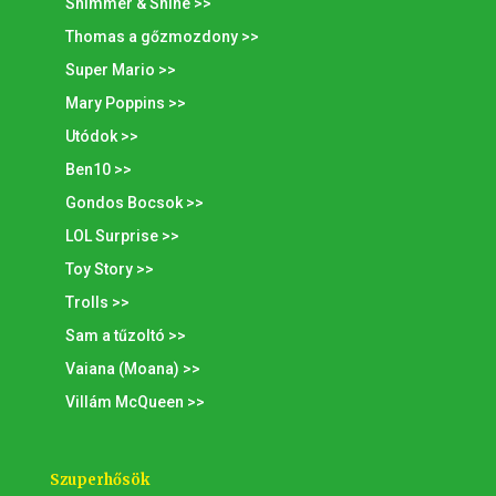
Shimmer & Shine >>
Thomas a gőzmozdony >>
Super Mario >>
Mary Poppins >>
Utódok >>
Ben10 >>
Gondos Bocsok >>
LOL Surprise >>
Toy Story >>
Trolls >>
Sam a tűzoltó >>
Vaiana (Moana) >>
Villám McQueen >>
Szuperhősök