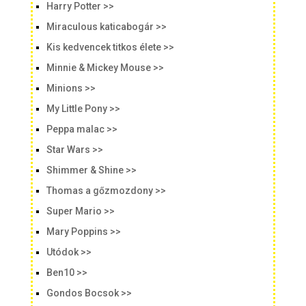
Harry Potter >>
Miraculous katicabogár >>
Kis kedvencek titkos élete >>
Minnie & Mickey Mouse >>
Minions >>
My Little Pony >>
Peppa malac >>
Star Wars >>
Shimmer & Shine >>
Thomas a gőzmozdony >>
Super Mario >>
Mary Poppins >>
Utódok >>
Ben10 >>
Gondos Bocsok >>