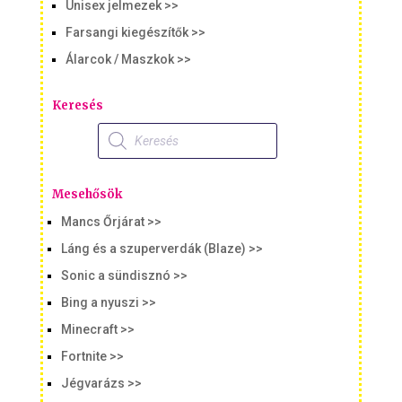
Unisex jelmezek >>
Farsangi kiegészítők >>
Álarcok / Maszkok >>
Keresés
Products
search
Mesehősök
Mancs Őrjárat >>
Láng és a szuperverdák (Blaze) >>
Sonic a sündisznó >>
Bing a nyuszi >>
Minecraft >>
Fortnite >>
Jégvarázs >>