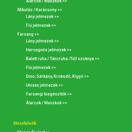
Álarcok / Maszkok >>
Mikulás / Karácsony >>
Lány jelmezek >>
Fiú jelmezek >>
Farsang >>
Lány jelmezek >>
Hercegnős jelmezek >>
Balett ruha / Táncruha /Tüll szoknya >>
Fiú jelmezek >>
Dino, Sárkány, Krokodil, Kígyó >>
Unisex jelmezek >>
Farsangi kiegészítők >>
Álarcok / Maszkok >>
Mesehősök