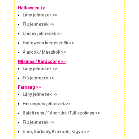
Halloween >>
Lány jelmezek >>
Fiú jelmezek >>
Unisex jelmezek >>
Halloween kiegészítők >>
Álarcok / Maszkok >>
Mikulás / Karácsony >>
Lány jelmezek >>
Fiú jelmezek >>
Farsang >>
Lány jelmezek >>
Hercegnős jelmezek >>
Balett ruha / Táncruha /Tüll szoknya >>
Fiú jelmezek >>
Dino, Sárkány, Krokodil, Kígyó >>