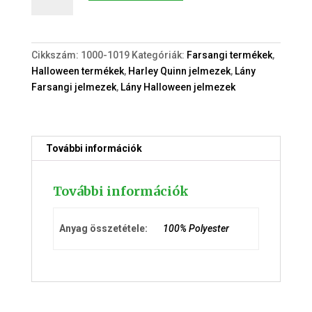
Harley
Quinn
jelmez
szett
Cikkszám:
1000-1019
Kategóriák:
Farsangi termékek
,
mennyiség
Halloween termékek
,
Harley Quinn jelmezek
,
Lány
Farsangi jelmezek
,
Lány Halloween jelmezek
További információk
További információk
Anyag összetétele:
100% Polyester