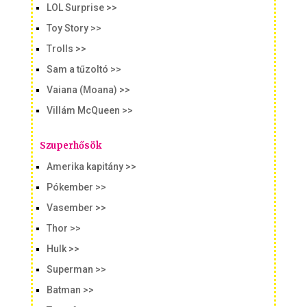
LOL Surprise >>
Toy Story >>
Trolls >>
Sam a tűzoltó >>
Vaiana (Moana) >>
Villám McQueen >>
Szuperhősök
Amerika kapitány >>
Pókember >>
Vasember >>
Thor >>
Hulk >>
Superman >>
Batman >>