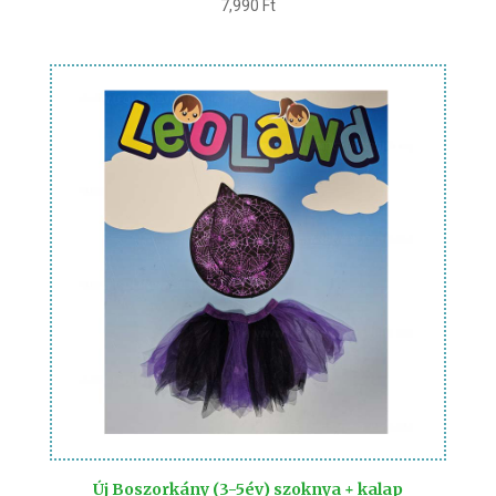
7,990
Ft
Új Boszorkány (3-5év) szoknya + kalap