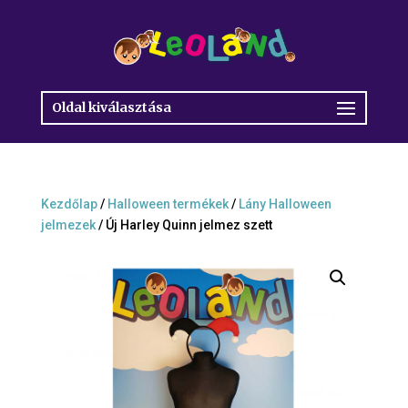
Oldal kiválasztása
Kezdőlap
/
Halloween termékek
/
Lány Halloween
jelmezek
/ Új Harley Quinn jelmez szett