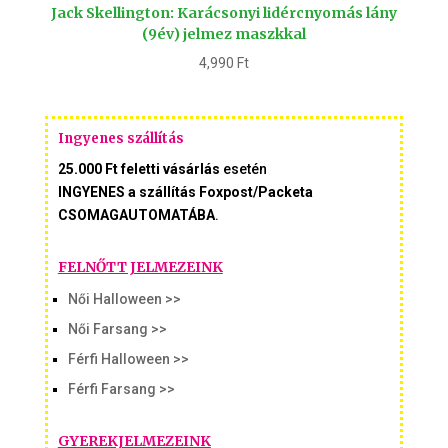
Jack Skellington: Karácsonyi lidércnyomás lány
(9év) jelmez maszkkal
4,990
Ft
Ingyenes szállítás
25.000 Ft feletti vásárlás
esetén
INGYENES a szállítás Foxpost/Packeta
CSOMAGAUTOMATÁBA
.
FELNŐTT JELMEZEINK
Női Halloween >>
Női Farsang >>
Férfi Halloween >>
Férfi Farsang >>
GYEREKJELMEZEINK