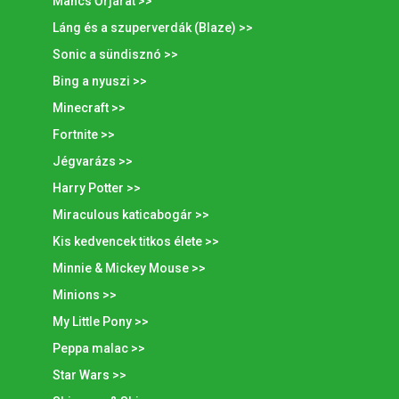
Mancs Őrjárat >>
Láng és a szuperverdák (Blaze) >>
Sonic a sündisznó >>
Bing a nyuszi >>
Minecraft >>
Fortnite >>
Jégvarázs >>
Harry Potter >>
Miraculous katicabogár >>
Kis kedvencek titkos élete >>
Minnie & Mickey Mouse >>
Minions >>
My Little Pony >>
Peppa malac >>
Star Wars >>