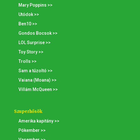
Mary Poppins >>
Utódok >>
Ben10 >>
Gondos Bocsok >>
LOL Surprise >>
Toy Story >>
Trolls >>
Sam a tűzoltó >>
Vaiana (Moana) >>
Villám McQueen >>
Szuperhősök
Amerika kapitány >>
Pókember >>
Vasember >>