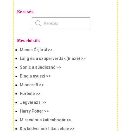
Keresés
Products
search
Mesehősök
Mancs Őrjárat >>
Láng és a szuperverdák (Blaze) >>
Sonic a sündisznó >>
Bing a nyuszi >>
Minecraft >>
Fortnite >>
Jégvarázs >>
Harry Potter >>
Miraculous katicabogár >>
Kis kedvencek titkos élete >>