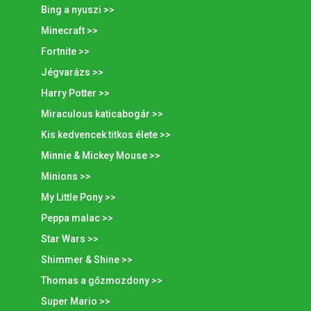
Bing a nyuszi >>
Minecraft >>
Fortnite >>
Jégvarázs >>
Harry Potter >>
Miraculous katicabogár >>
Kis kedvencek titkos élete >>
Minnie & Mickey Mouse >>
Minions >>
My Little Pony >>
Peppa malac >>
Star Wars >>
Shimmer & Shine >>
Thomas a gőzmozdony >>
Super Mario >>