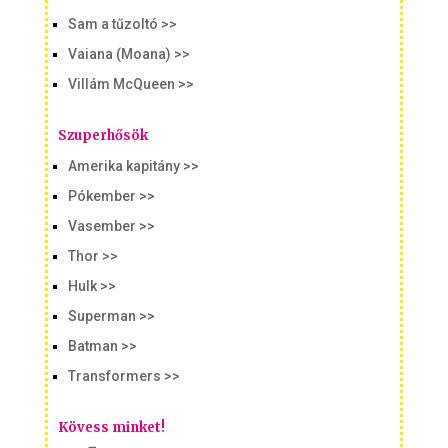
Sam a tűzoltó >>
Vaiana (Moana) >>
Villám McQueen >>
Szuperhősök
Amerika kapitány >>
Pókember >>
Vasember >>
Thor >>
Hulk >>
Superman >>
Batman >>
Transformers >>
Kövess minket!