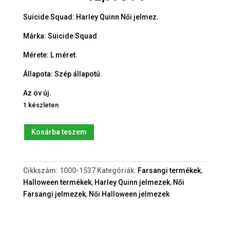
Suicide Squad: Harley Quinn Női jelmez.
Márka: Suicide Squad
Mérete: L méret.
Állapota: Szép állapotú.
Az öv új.
1 készleten
Suicide
Kosárba teszem
Squad:
Harley
Quinn
Cikkszám:
1000-1537
Kategóriák:
Farsangi termékek
,
Felnőtt
Halloween termékek
,
Harley Quinn jelmezek
,
Női
(L)
Farsangi jelmezek
,
Női Halloween jelmezek
jelmez
mennyiség