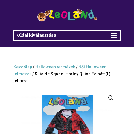
Oldal kiválasztása
Kezdőlap
/
Halloween termékek
/
Női Halloween
jelmezek
/ Suicide Squad: Harley Quinn Felnőtt (L)
jelmez