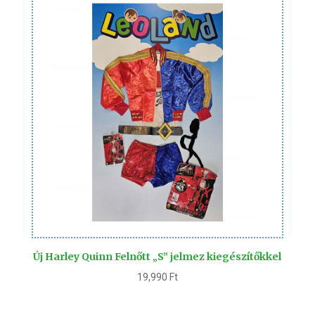
Új Harley Quinn Felnőtt „S” jelmez kiegészítőkkel
19,990
Ft