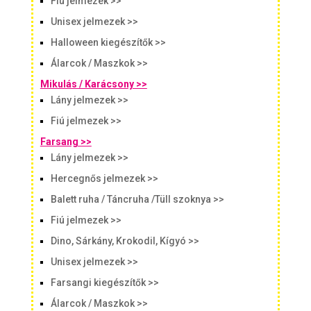
Fiú jelmezek >>
Unisex jelmezek >>
Halloween kiegészítők >>
Álarcok / Maszkok >>
Mikulás / Karácsony >>
Lány jelmezek >>
Fiú jelmezek >>
Farsang >>
Lány jelmezek >>
Hercegnős jelmezek >>
Balett ruha / Táncruha /Tüll szoknya >>
Fiú jelmezek >>
Dino, Sárkány, Krokodil, Kígyó >>
Unisex jelmezek >>
Farsangi kiegészítők >>
Álarcok / Maszkok >>