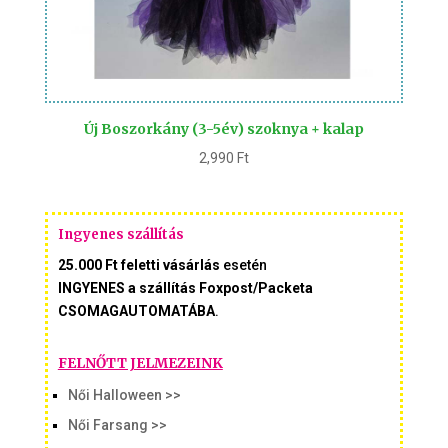
Új Boszorkány (3-5év) szoknya + kalap
2,990
Ft
Ingyenes szállítás
25.000 Ft feletti vásárlás
esetén
INGYENES a szállítás Foxpost/Packeta
CSOMAGAUTOMATÁBA
.
FELNŐTT JELMEZEINK
Női Halloween >>
Női Farsang >>