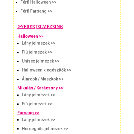
Férfi Halloween >>
Férfi Farsang >>
GYEREKJELMEZEINK
Halloween >>
Lány jelmezek >>
Fiú jelmezek >>
Unisex jelmezek >>
Halloween kiegészítők >>
Álarcok / Maszkok >>
Mikulás / Karácsony >>
Lány jelmezek >>
Fiú jelmezek >>
Farsang >>
Lány jelmezek >>
Hercegnős jelmezek >>