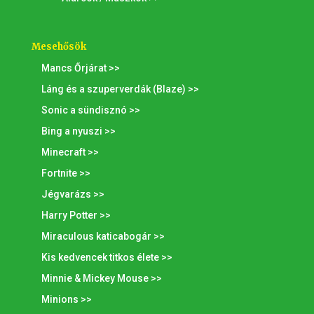
Mesehősök
Mancs Őrjárat >>
Láng és a szuperverdák (Blaze) >>
Sonic a sündisznó >>
Bing a nyuszi >>
Minecraft >>
Fortnite >>
Jégvarázs >>
Harry Potter >>
Miraculous katicabogár >>
Kis kedvencek titkos élete >>
Minnie & Mickey Mouse >>
Minions >>