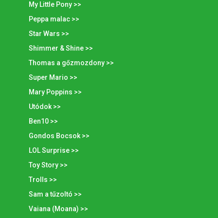
My Little Pony >>
Peppa malac >>
Star Wars >>
Shimmer & Shine >>
Thomas a gőzmozdony >>
Super Mario >>
Mary Poppins >>
Utódok >>
Ben10 >>
Gondos Bocsok >>
LOL Surprise >>
Toy Story >>
Trolls >>
Sam a tűzoltó >>
Vaiana (Moana) >>