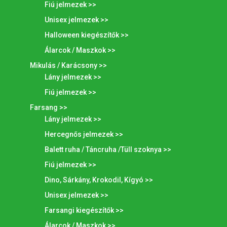
Fiú jelmezek >>
Unisex jelmezek >>
Halloween kiegészítők >>
Álarcok / Maszkok >>
Mikulás / Karácsony >>
Lány jelmezek >>
Fiú jelmezek >>
Farsang >>
Lány jelmezek >>
Hercegnős jelmezek >>
Balett ruha / Táncruha /Tüll szoknya >>
Fiú jelmezek >>
Dino, Sárkány, Krokodil, Kígyó >>
Unisex jelmezek >>
Farsangi kiegészítők >>
Álarcok / Maszkok >>