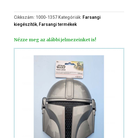
paróka
+
Cikkszám:
1000-1357
Kategóriák:
Farsangi
szemüveg
kiegészítők
,
Farsangi termékek
mennyiség
Nézze meg az alábbi jelmezeinket is!