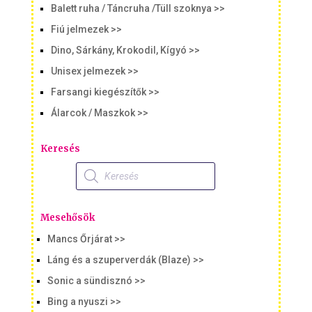
Balett ruha / Táncruha /Tüll szoknya >>
Fiú jelmezek >>
Dino, Sárkány, Krokodil, Kígyó >>
Unisex jelmezek >>
Farsangi kiegészítők >>
Álarcok / Maszkok >>
Keresés
Products
search
Mesehősök
Mancs Őrjárat >>
Láng és a szuperverdák (Blaze) >>
Sonic a sündisznó >>
Bing a nyuszi >>