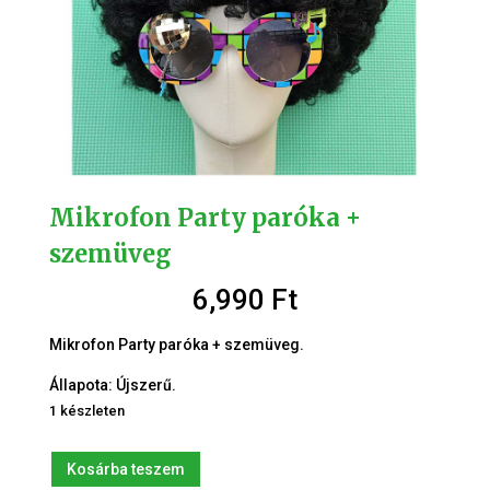
Mikrofon Party paróka +
szemüveg
6,990
Ft
Mikrofon Party paróka + szemüveg.
Állapota: Újszerű.
1 készleten
Mikrofon
Kosárba teszem
Party