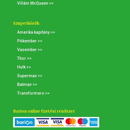
Villám McQueen >>
Szuperhősök
Amerika kapitány >>
Pókember >>
Vasember >>
Thor >>
Hulk >>
Superman >>
Batman >>
Transformers >>
Barion online fizetési rendszer