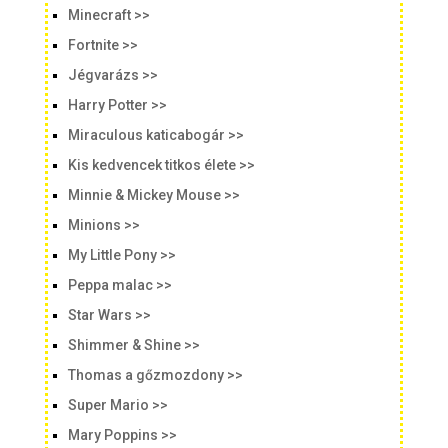
Minecraft >>
Fortnite >>
Jégvarázs >>
Harry Potter >>
Miraculous katicabogár >>
Kis kedvencek titkos élete >>
Minnie & Mickey Mouse >>
Minions >>
My Little Pony >>
Peppa malac >>
Star Wars >>
Shimmer & Shine >>
Thomas a gőzmozdony >>
Super Mario >>
Mary Poppins >>