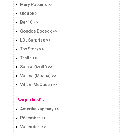
Mary Poppins >>
Utódok >>
Ben10 >>
Gondos Bocsok >>
LOL Surprise >>
Toy Story >>
Trolls >>
Sam a tűzoltó >>
Vaiana (Moana) >>
Villám McQueen >>
Szuperhősök
Amerika kapitány >>
Pókember >>
Vasember >>