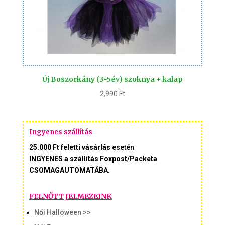
Új Boszorkány (3-5év) szoknya + kalap
2,990
Ft
Ingyenes szállítás
25.000 Ft feletti vásárlás
esetén
INGYENES a szállítás Foxpost/Packeta
CSOMAGAUTOMATÁBA
.
FELNŐTT JELMEZEINK
Női Halloween >>