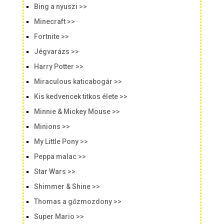
Bing a nyuszi >>
Minecraft >>
Fortnite >>
Jégvarázs >>
Harry Potter >>
Miraculous katicabogár >>
Kis kedvencek titkos élete >>
Minnie & Mickey Mouse >>
Minions >>
My Little Pony >>
Peppa malac >>
Star Wars >>
Shimmer & Shine >>
Thomas a gőzmozdony >>
Super Mario >>