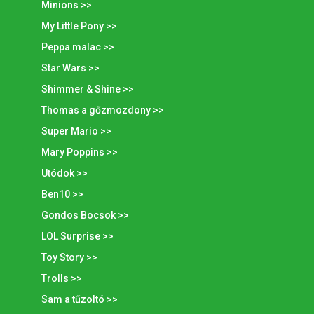
Minions >>
My Little Pony >>
Peppa malac >>
Star Wars >>
Shimmer & Shine >>
Thomas a gőzmozdony >>
Super Mario >>
Mary Poppins >>
Utódok >>
Ben10 >>
Gondos Bocsok >>
LOL Surprise >>
Toy Story >>
Trolls >>
Sam a tűzoltó >>