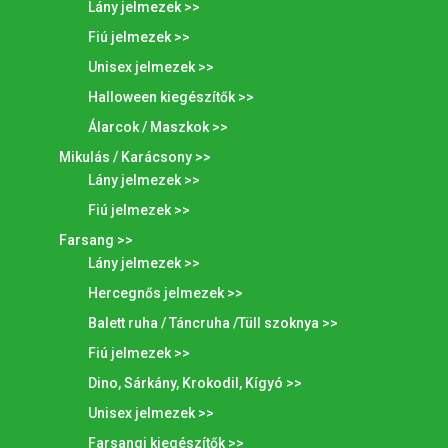
Lány jelmezek >>
Fiú jelmezek >>
Unisex jelmezek >>
Halloween kiegészítők >>
Álarcok / Maszkok >>
Mikulás / Karácsony >>
Lány jelmezek >>
Fiú jelmezek >>
Farsang >>
Lány jelmezek >>
Hercegnős jelmezek >>
Balett ruha / Táncruha /Tüll szoknya >>
Fiú jelmezek >>
Dino, Sárkány, Krokodil, Kígyó >>
Unisex jelmezek >>
Farsangi kiegészítők >>