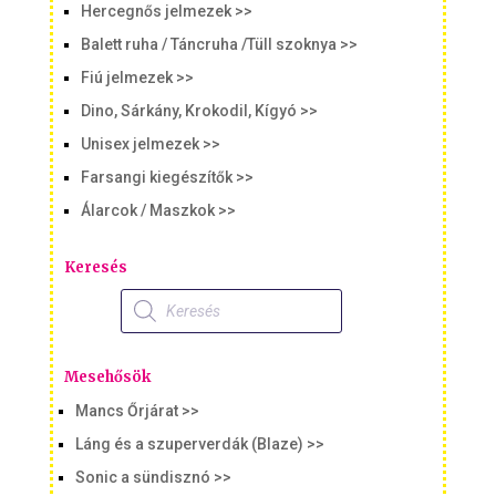
Hercegnős jelmezek >>
Balett ruha / Táncruha /Tüll szoknya >>
Fiú jelmezek >>
Dino, Sárkány, Krokodil, Kígyó >>
Unisex jelmezek >>
Farsangi kiegészítők >>
Álarcok / Maszkok >>
Keresés
Products
search
Mesehősök
Mancs Őrjárat >>
Láng és a szuperverdák (Blaze) >>
Sonic a sündisznó >>