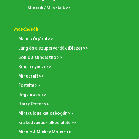
Álarcok / Maszkok >>
Mesehősök
Mancs Őrjárat >>
Láng és a szuperverdák (Blaze) >>
Sonic a sündisznó >>
Bing a nyuszi >>
Minecraft >>
Fortnite >>
Jégvarázs >>
Harry Potter >>
Miraculous katicabogár >>
Kis kedvencek titkos élete >>
Minnie & Mickey Mouse >>