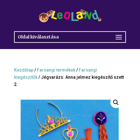
Oldal kiválasztása
Kezdőlap
/
Farsangi termékek
/
Farsangi
kiegészítők
/ Jégvarázs: Anna jelmez kiegészítő szett
2.