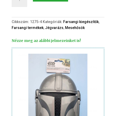
Anna
jelmez
kiegészítő
szett
Cikkszám:
1275-4
Kategóriák:
Farsangi kiegészítők
,
2.
Farsangi termékek
,
Jégvarázs
,
Mesehősök
mennyiség
Nézze meg az alábbi jelmezeinket is!