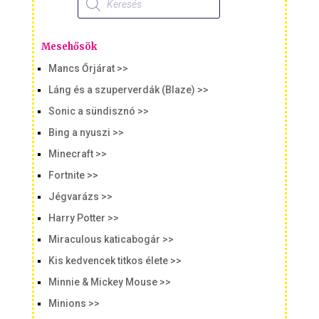
search
Mesehősök
Mancs Őrjárat >>
Láng és a szuperverdák (Blaze) >>
Sonic a sündisznó >>
Bing a nyuszi >>
Minecraft >>
Fortnite >>
Jégvarázs >>
Harry Potter >>
Miraculous katicabogár >>
Kis kedvencek titkos élete >>
Minnie & Mickey Mouse >>
Minions >>