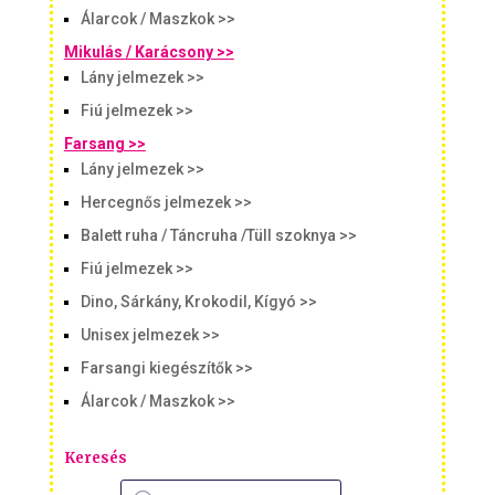
Álarcok / Maszkok >>
Mikulás / Karácsony >>
Lány jelmezek >>
Fiú jelmezek >>
Farsang >>
Lány jelmezek >>
Hercegnős jelmezek >>
Balett ruha / Táncruha /Tüll szoknya >>
Fiú jelmezek >>
Dino, Sárkány, Krokodil, Kígyó >>
Unisex jelmezek >>
Farsangi kiegészítők >>
Álarcok / Maszkok >>
Keresés
Products