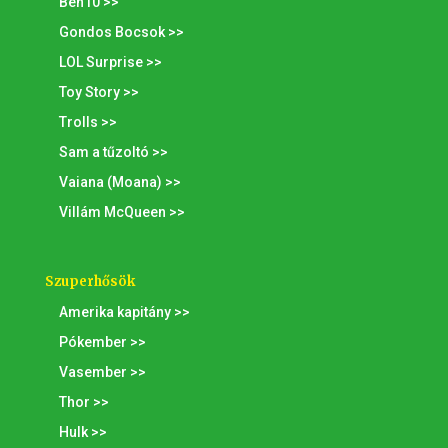
Ben10 >>
Gondos Bocsok >>
LOL Surprise >>
Toy Story >>
Trolls >>
Sam a tűzoltó >>
Vaiana (Moana) >>
Villám McQueen >>
Szuperhősök
Amerika kapitány >>
Pókember >>
Vasember >>
Thor >>
Hulk >>