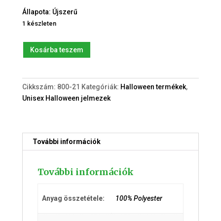
Állapota: Újszerű
1 készleten
Halloween
Kosárba teszem
bébi
Tök
jelmez
Cikkszám:
800-21
Kategóriák:
Halloween termékek
,
kapucnival
Unisex Halloween jelmezek
(6-
9hó)
mennyiség
További információk
További információk
Anyag összetétele:
100% Polyester