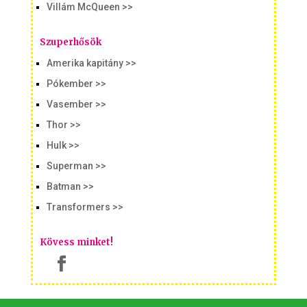
Villám McQueen >>
Szuperhősök
Amerika kapitány >>
Pókember >>
Vasember >>
Thor >>
Hulk >>
Superman >>
Batman >>
Transformers >>
Kövess minket!