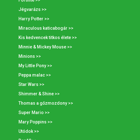
Jégvarázs >>
Harry Potter >>
Miraculous katicabogár >>
Kis kedvencek titkos élete >>
Minnie & Mickey Mouse >>
Minions >>
My Little Pony >>
Peppa malac >>
Star Wars >>
Shimmer & Shine >>
Thomas a gőzmozdony >>
Super Mario >>
Mary Poppins >>
Utódok >>