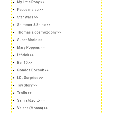
My Little Pony >>
Peppa malac >>
Star Wars >>
Shimmer & Shine >>
Thomas a gőzmozdony >>
Super Mario >>
Mary Poppins >>
Utódok >>
Ben10 >>
Gondos Bocsok >>
LOL Surprise >>
Toy Story >>
Trolls >>
Sam a tűzoltó >>
Vaiana (Moana) >>