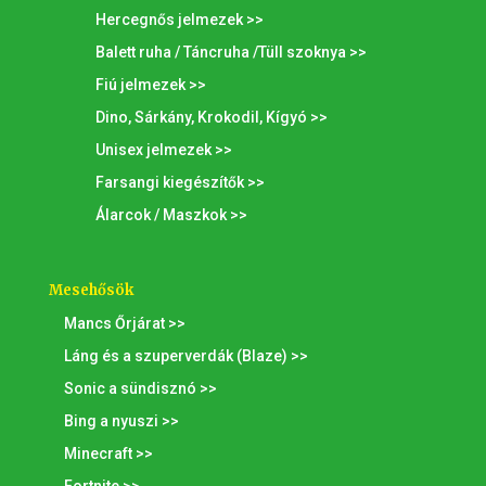
Hercegnős jelmezek >>
Balett ruha / Táncruha /Tüll szoknya >>
Fiú jelmezek >>
Dino, Sárkány, Krokodil, Kígyó >>
Unisex jelmezek >>
Farsangi kiegészítők >>
Álarcok / Maszkok >>
Mesehősök
Mancs Őrjárat >>
Láng és a szuperverdák (Blaze) >>
Sonic a sündisznó >>
Bing a nyuszi >>
Minecraft >>
Fortnite >>