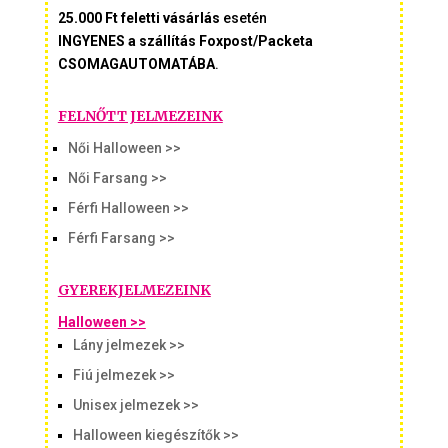
25.000 Ft feletti vásárlás
esetén
INGYENES a szállítás Foxpost/Packeta
CSOMAGAUTOMATÁBA
.
FELNŐTT JELMEZEINK
Női Halloween >>
Női Farsang >>
Férfi Halloween >>
Férfi Farsang >>
GYEREKJELMEZEINK
Halloween >>
Lány jelmezek >>
Fiú jelmezek >>
Unisex jelmezek >>
Halloween kiegészítők >>