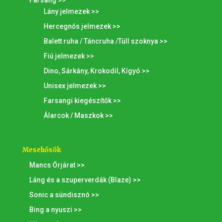
Lány jelmezek >>
Hercegnős jelmezek >>
Balett ruha / Táncruha /Tüll szoknya >>
Fiú jelmezek >>
Dino, Sárkány, Krokodil, Kígyó >>
Unisex jelmezek >>
Farsangi kiegészítők >>
Álarcok / Maszkok >>
Mesehősök
Mancs Őrjárat >>
Láng és a szuperverdák (Blaze) >>
Sonic a sündisznó >>
Bing a nyuszi >>