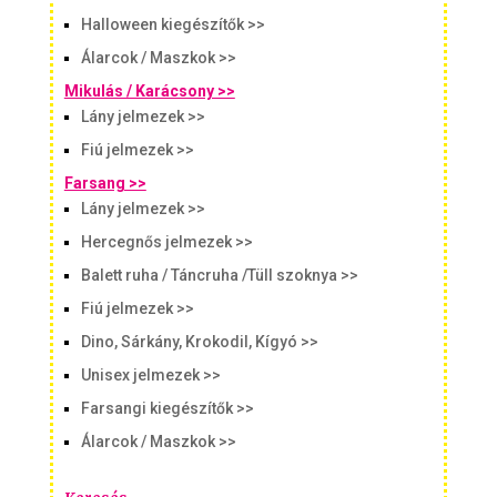
Halloween kiegészítők >>
Álarcok / Maszkok >>
Mikulás / Karácsony >>
Lány jelmezek >>
Fiú jelmezek >>
Farsang >>
Lány jelmezek >>
Hercegnős jelmezek >>
Balett ruha / Táncruha /Tüll szoknya >>
Fiú jelmezek >>
Dino, Sárkány, Krokodil, Kígyó >>
Unisex jelmezek >>
Farsangi kiegészítők >>
Álarcok / Maszkok >>