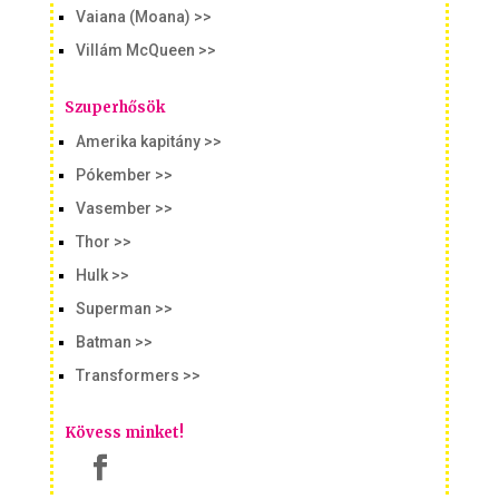
Vaiana (Moana) >>
Villám McQueen >>
Szuperhősök
Amerika kapitány >>
Pókember >>
Vasember >>
Thor >>
Hulk >>
Superman >>
Batman >>
Transformers >>
Kövess minket!