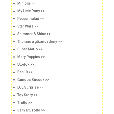
Minions >>
My Little Pony >>
Peppa malac >>
Star Wars >>
Shimmer & Shine >>
Thomas a gőzmozdony >>
Super Mario >>
Mary Poppins >>
Utódok >>
Ben10 >>
Gondos Bocsok >>
LOL Surprise >>
Toy Story >>
Trolls >>
Sam a tűzoltó >>