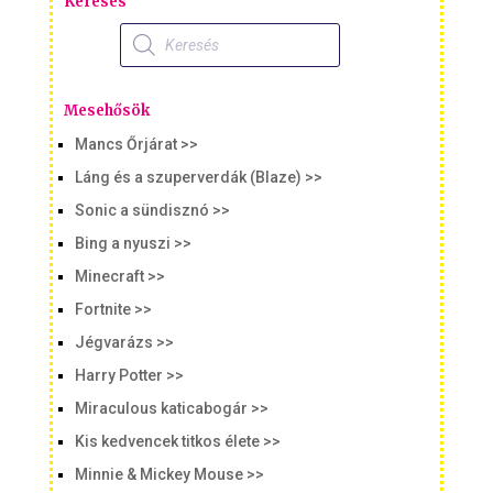
Keresés
Products
search
Mesehősök
Mancs Őrjárat >>
Láng és a szuperverdák (Blaze) >>
Sonic a sündisznó >>
Bing a nyuszi >>
Minecraft >>
Fortnite >>
Jégvarázs >>
Harry Potter >>
Miraculous katicabogár >>
Kis kedvencek titkos élete >>
Minnie & Mickey Mouse >>