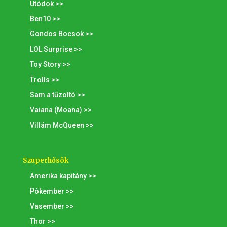
Utódok >>
Ben10 >>
Gondos Bocsok >>
LOL Surprise >>
Toy Story >>
Trolls >>
Sam a tűzoltó >>
Vaiana (Moana) >>
Villám McQueen >>
Szuperhősök
Amerika kapitány >>
Pókember >>
Vasember >>
Thor >>