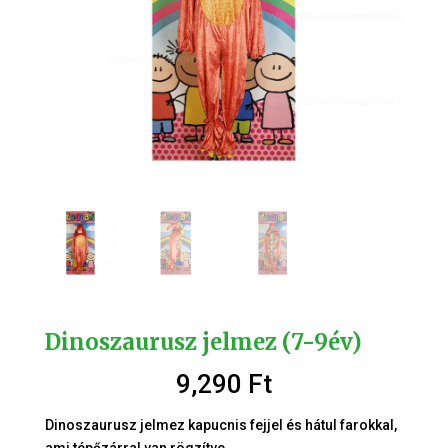
Dinoszaurusz jelmez (7-9év)
9,290
Ft
Dinoszaurusz jelmez kapucnis fejjel és hátul farokkal,
ami tépőzárral van rögzítve.