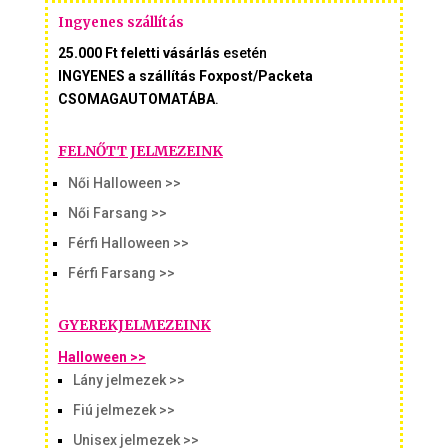
Ingyenes szállítás
25.000 Ft feletti vásárlás
esetén
INGYENES a szállítás Foxpost/Packeta
CSOMAGAUTOMATÁBA
.
FELNŐTT JELMEZEINK
Női Halloween >>
Női Farsang >>
Férfi Halloween >>
Férfi Farsang >>
GYEREKJELMEZEINK
Halloween >>
Lány jelmezek >>
Fiú jelmezek >>
Unisex jelmezek >>