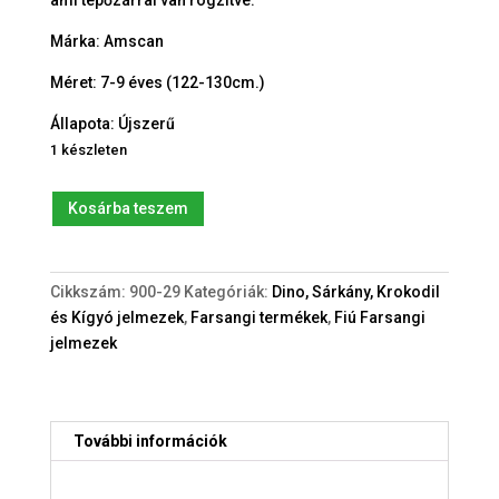
Márka: Amscan
Méret: 7-9 éves (122-130cm.)
Állapota: Újszerű
1 készleten
Dinoszaurusz
Kosárba teszem
jelmez
(7-
9év)
Cikkszám:
900-29
Kategóriák:
Dino, Sárkány, Krokodil
mennyiség
és Kígyó jelmezek
,
Farsangi termékek
,
Fiú Farsangi
jelmezek
További információk