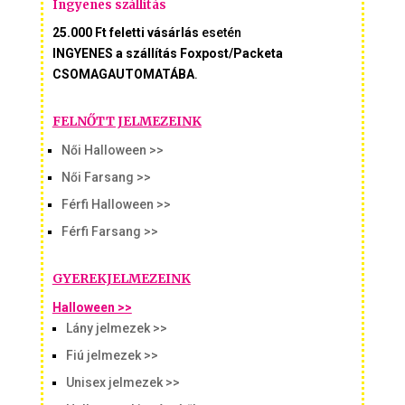
Ingyenes szállítás
25.000 Ft feletti vásárlás
esetén
INGYENES a szállítás Foxpost/Packeta
CSOMAGAUTOMATÁBA
.
FELNŐTT JELMEZEINK
Női Halloween >>
Női Farsang >>
Férfi Halloween >>
Férfi Farsang >>
GYEREKJELMEZEINK
Halloween >>
Lány jelmezek >>
Fiú jelmezek >>
Unisex jelmezek >>