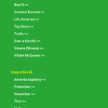
Ben10 >>
Gondos Bocsok >>
LOL Surprise >>
Toy Story >>
Trolls >>
Sam a tűzoltó >>
Vaiana (Moana) >>
Villám McQueen >>
Szuperhősök
Amerika kapitány >>
Pókember >>
Vasember >>
Thor >>