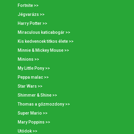
Fortnite >>
Jégvarázs >>
Harry Potter >>
Miraculous katicabogár >>
Kis kedvencek titkos élete >>
Minnie & Mickey Mouse >>
Minions >>
My Little Pony >>
Peppa malac >>
Star Wars >>
Shimmer & Shine >>
Thomas a gőzmozdony >>
Super Mario >>
Mary Poppins >>
Utódok >>