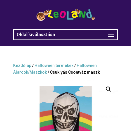
Oldal kiválasztása
Kezdőlap
/
Halloween termékek
/
Halloween
Álarcok/Maszkok
/ Csuklyás Csontváz maszk