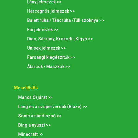
Lány jelmezek >>
Hercegnős jelmezek >>
Balett ruha / Táncruha /Tüll szoknya >>
Fiú jelmezek >>
Dino, Sárkány, Krokodil, Kígyó >>
Unisex jelmezek >>
Farsangi kiegészítők >>
Álarcok / Maszkok >>
Mesehősök
Mancs Őrjárat >>
Láng és a szuperverdák (Blaze) >>
Sonic a sündisznó >>
Bing a nyuszi >>
Minecraft >>