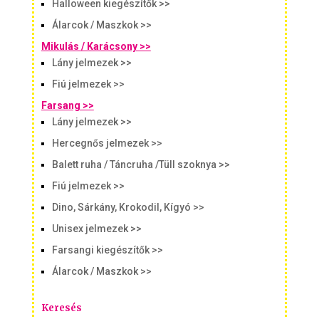
Halloween kiegészítők >>
Álarcok / Maszkok >>
Mikulás / Karácsony >>
Lány jelmezek >>
Fiú jelmezek >>
Farsang >>
Lány jelmezek >>
Hercegnős jelmezek >>
Balett ruha / Táncruha /Tüll szoknya >>
Fiú jelmezek >>
Dino, Sárkány, Krokodil, Kígyó >>
Unisex jelmezek >>
Farsangi kiegészítők >>
Álarcok / Maszkok >>
Keresés