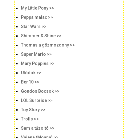
My Little Pony >>
Peppa malac >>
Star Wars >>
Shimmer & Shine >>
Thomas a gőzmozdony >>
Super Mario >>
Mary Poppins >>
Utódok >>
Ben10 >>
Gondos Bocsok >>
LOL Surprise >>
Toy Story >>
Trolls >>
Sam a tűzoltó >>
Vaiana (Moana) >>