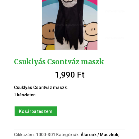
Csuklyás Csontváz maszk
1,990
Ft
Csuklyás Csontváz maszk.
1 készleten
Csuklyás
Kosárba teszem
Csontváz
maszk
mennyiség
Cikkszám:
1000-301
Kategóriák:
Álarcok / Maszkok
,