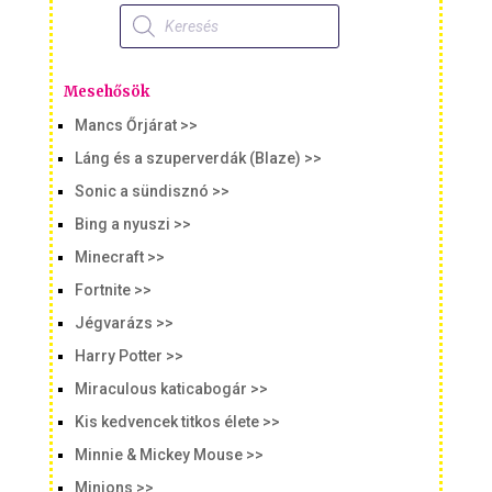
Products
search
Mesehősök
Mancs Őrjárat >>
Láng és a szuperverdák (Blaze) >>
Sonic a sündisznó >>
Bing a nyuszi >>
Minecraft >>
Fortnite >>
Jégvarázs >>
Harry Potter >>
Miraculous katicabogár >>
Kis kedvencek titkos élete >>
Minnie & Mickey Mouse >>
Minions >>