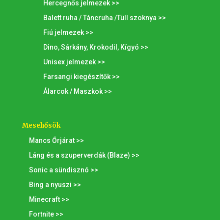
Hercegnős jelmezek >>
Balett ruha / Táncruha /Tüll szoknya >>
Fiú jelmezek >>
Dino, Sárkány, Krokodil, Kígyó >>
Unisex jelmezek >>
Farsangi kiegészítők >>
Álarcok / Maszkok >>
Mesehősök
Mancs Őrjárat >>
Láng és a szuperverdák (Blaze) >>
Sonic a sündisznó >>
Bing a nyuszi >>
Minecraft >>
Fortnite >>