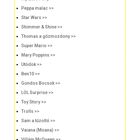
Peppa malac >>
Star Wars >>
Shimmer & Shine >>
Thomas a gőzmozdony >>
Super Mario >>
Mary Poppins >>
Utódok >>
Ben10 >>
Gondos Bocsok >>
LOL Surprise >>
Toy Story >>
Trolls >>
Sam a tűzoltó >>
Vaiana (Moana) >>
Villám McQueen >>