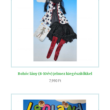
Bohóc lány (8-10év) jelmez kiegészítőkkel
7,990
Ft