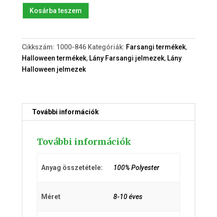
Boszorkány
Kosárba teszem
(8-
10év)
jelmez
Cikkszám:
1000-846
Kategóriák:
Farsangi termékek
,
mennyiség
Halloween termékek
,
Lány Farsangi jelmezek
,
Lány
Halloween jelmezek
További információk
További információk
Anyag összetétele:
100% Polyester
Méret
8-10 éves