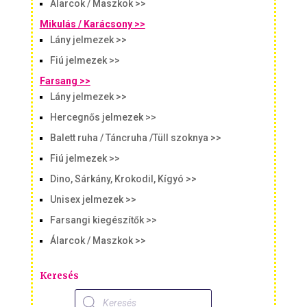
Álarcok / Maszkok >>
Mikulás / Karácsony >>
Lány jelmezek >>
Fiú jelmezek >>
Farsang >>
Lány jelmezek >>
Hercegnős jelmezek >>
Balett ruha / Táncruha /Tüll szoknya >>
Fiú jelmezek >>
Dino, Sárkány, Krokodil, Kígyó >>
Unisex jelmezek >>
Farsangi kiegészítők >>
Álarcok / Maszkok >>
Keresés
Products
search