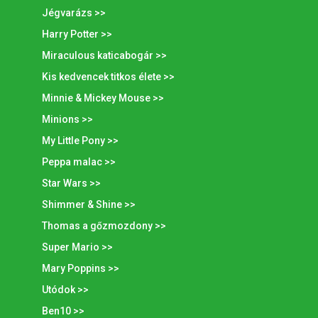
Jégvarázs >>
Harry Potter >>
Miraculous katicabogár >>
Kis kedvencek titkos élete >>
Minnie & Mickey Mouse >>
Minions >>
My Little Pony >>
Peppa malac >>
Star Wars >>
Shimmer & Shine >>
Thomas a gőzmozdony >>
Super Mario >>
Mary Poppins >>
Utódok >>
Ben10 >>