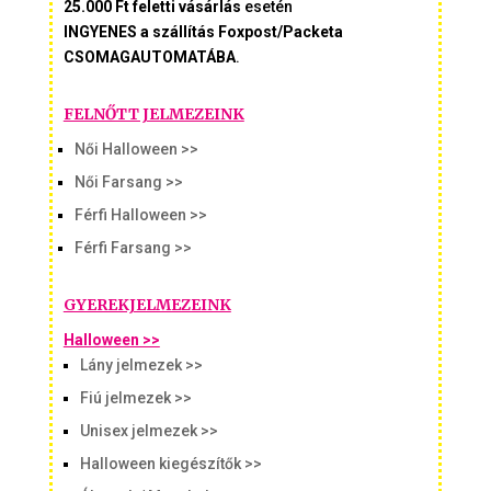
25.000 Ft feletti vásárlás
esetén
INGYENES a szállítás Foxpost/Packeta
CSOMAGAUTOMATÁBA
.
FELNŐTT JELMEZEINK
Női Halloween >>
Női Farsang >>
Férfi Halloween >>
Férfi Farsang >>
GYEREKJELMEZEINK
Halloween >>
Lány jelmezek >>
Fiú jelmezek >>
Unisex jelmezek >>
Halloween kiegészítők >>