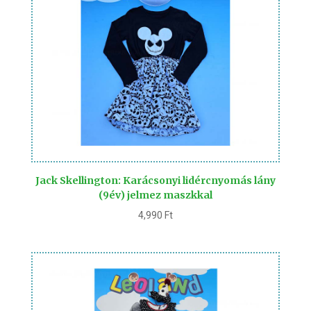
Jack Skellington: Karácsonyi lidércnyomás lány
(9év) jelmez maszkkal
4,990
Ft