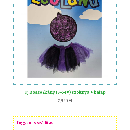
Új Boszorkány (3-5év) szoknya + kalap
2,990
Ft
Ingyenes szállítás