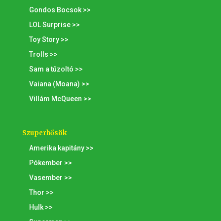
Gondos Bocsok >>
LOL Surprise >>
Toy Story >>
Trolls >>
Sam a tűzoltó >>
Vaiana (Moana) >>
Villám McQueen >>
Szuperhősök
Amerika kapitány >>
Pókember >>
Vasember >>
Thor >>
Hulk >>