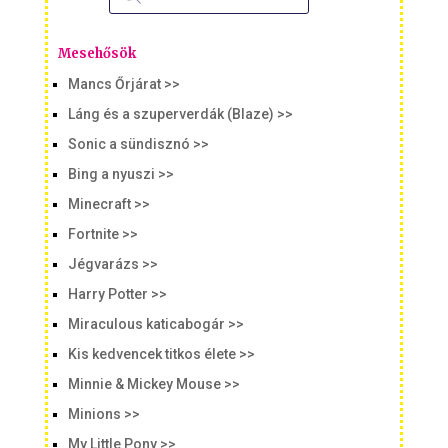
Mesehősök
Mancs Őrjárat >>
Láng és a szuperverdák (Blaze) >>
Sonic a sündisznó >>
Bing a nyuszi >>
Minecraft >>
Fortnite >>
Jégvarázs >>
Harry Potter >>
Miraculous katicabogár >>
Kis kedvencek titkos élete >>
Minnie & Mickey Mouse >>
Minions >>
My Little Pony >>