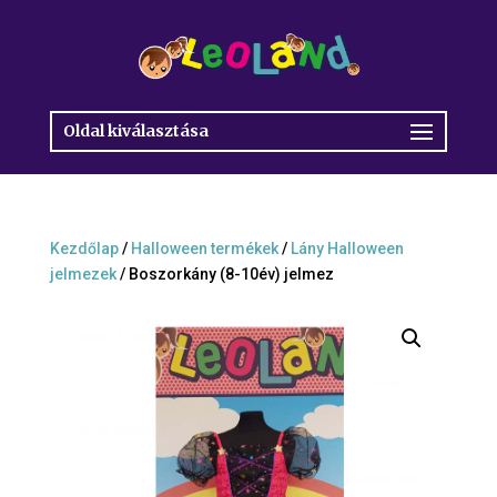
Oldal kiválasztása
Kezdőlap
/
Halloween termékek
/
Lány Halloween
jelmezek
/ Boszorkány (8-10év) jelmez